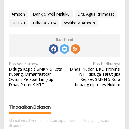
Ambon
Dankje Well Maluku
Drs. Agus Ririmasse
Maluku
Pilkada 2024
Walikota Ambon
Ikuti Kami
Pos sebelumnya
Pos berikutnya
N
Diduga Kepala SMKN 5 Kota
Dinas PK dan BKD Provinsi
a
Kupang, Dimanfaatkan
NTT diduga Takut Jika
v
Oknum Pejabat Lingkup
Kepsek SMKN 5 Kota
i
Dinas P dan K NTT
Kupang diproses Hukum
g
a
s
Tinggalkan Balasan
i
p
Alamat email Anda tidak akan dipublikasikan.
Ruas yang wajib
o
ditandai
*
s