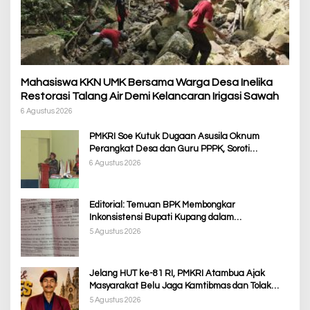
Mahasiswa KKN UMK Bersama Warga Desa Inelika
Restorasi Talang Air Demi Kelancaran Irigasi Sawah
6 Agustus 2026
PMKRI Soe Kutuk Dugaan Asusila Oknum
Perangkat Desa dan Guru PPPK, Soroti
Ketimpangan Penanganan Pemkab TTS
6 Agustus 2026
Editorial: Temuan BPK Membongkar
Inkonsistensi Bupati Kupang dalam
Menjalankan Regulasi
5 Agustus 2026
Jelang HUT ke-81 RI, PMKRI Atambua Ajak
Masyarakat Belu Jaga Kamtibmas dan Tolak
Provokasi
5 Agustus 2026