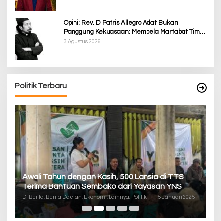
Opini: Rev. D Patris Allegro Adat Bukan
Panggung Kekuasaan: Membela Martabat Timor
dari Politik Simbolik
3 Agustus 2026
Politik Terbaru
P
Awali Tahun dengan Kasih, 500 Lansia di TTS
Pa
Terima Bantuan Sembako dari Yayasan YNS
K
Di
Di Berita, Berita Daerah, Ekonomi, Lainnya, Politik
|
5 Januari 2025
De