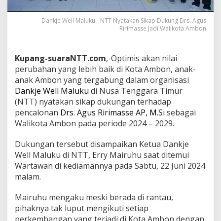
Dankje Well Maluku - NTT Nyatakan Sikap Dukung Drs. Agus
Ririmasse Jadi Walikota Ambon
Kupang-suaraNTT.com
,-Optimis akan nilai
perubahan yang lebih baik di Kota Ambon, anak-
anak Ambon yang tergabung dalam organisasi
Dankje Well Maluku
di Nusa Tenggara Timur
(NTT) nyatakan sikap dukungan terhadap
pencalonan
Drs. Agus Ririmasse AP, M.Si
sebagai
Walikota Ambon pada periode 2024 – 2029.
Dukungan tersebut disampaikan Ketua Dankje
Well Maluku di NTT, Erry Mairuhu saat ditemui
Wartawan di kediamannya pada Sabtu, 22 Juni 2024
malam.
Mairuhu mengaku meski berada di rantau,
pihaknya tak luput mengikuti setiap
perkembangan yang terjadi di Kota Ambon dengan