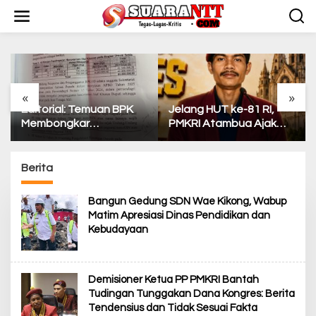
L
e
w
a
t
i
k
e
«
»
k
Editorial: Temuan BPK
Jelang HUT ke-81 RI,
o
Membongkar
PMKRI Atambua Ajak
n
Inkonsistensi Bupati
Masyarakat Belu Jaga
t
Kupang dalam
Kamtibmas dan Tolak
e
Menjalankan Regulasi
Provokasi
Berita
n
Bangun Gedung SDN Wae Kikong, Wabup
Matim Apresiasi Dinas Pendidikan dan
Kebudayaan
Demisioner Ketua PP PMKRI Bantah
Tudingan Tunggakan Dana Kongres: Berita
Tendensius dan Tidak Sesuai Fakta