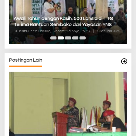
P
Awali Tahun dengan Kasih, 500 Lansia di TTS
Pa
Terima Bantuan Sembako dari Yayasan YNS
K
Di
Di Berita, Berita Daerah, Ekonomi, Lainnya, Politik
|
5 Januari 2025
De
Postingan Lain