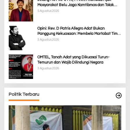
Masyarakat Belu Jaga Kamtibmas dan Tolak
Provokasi
5 Agustus 2026
Opini: Rev. D Patris Allegro Adat Bukan
Panggung Kekuasaan: Membela Martabat Timor
dari Politik Simbolik
3 Agustus 2026
OMTEL, Tanah Adat yang Dikuasai Turun-
Temurun dan Wajib Dilindungi Negara
3 Agustus 2026
Politik Terbaru