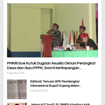
PMKRI Soe Kutuk Dugaan Asusila Oknum Perangkat
Desa dan Guru PPPK, Soroti Ketimpangan
Penanganan Pemkab TTS
6 Agustus 2026
Editorial: Temuan BPK Membongkar
Inkonsistensi Bupati Kupang dalam
Menjalankan Regulasi
5 Agustus 2026
Jelang HUT ke-81 RI, PMKRI Atambua Ajak