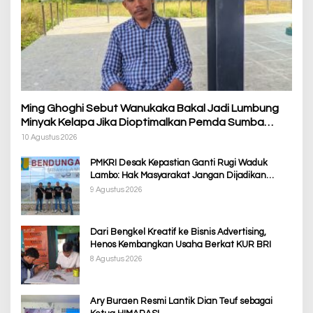
Ming Ghoghi Sebut Wanukaka Bakal Jadi Lumbung
Minyak Kelapa Jika Dioptimalkan Pemda Sumba
Barat
10 Agustus 2026
PMKRI Desak Kepastian Ganti Rugi Waduk
Lambo: Hak Masyarakat Jangan Dijadikan
Korban Pembangunan PSN
9 Agustus 2026
Dari Bengkel Kreatif ke Bisnis Advertising,
Henos Kembangkan Usaha Berkat KUR BRI
8 Agustus 2026
Ary Buraen Resmi Lantik Dian Teuf sebagai