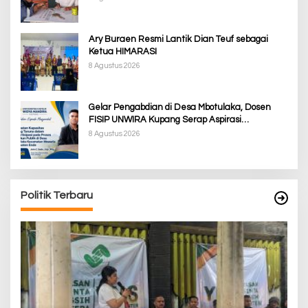
Ary Buraen Resmi Lantik Dian Teuf sebagai
Ketua HIMARASI
8 Agustus 2026
Gelar Pengabdian di Desa Mbotulaka, Dosen
FISIP UNWIRA Kupang Serap Aspirasi
Masyarakat & Penguatan Kapasitas Karang
8 Agustus 2026
Taruna
Politik Terbaru