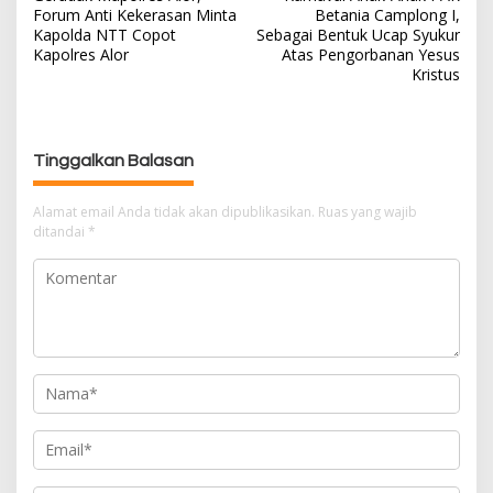
a
Forum Anti Kekerasan Minta
Betania Camplong I,
v
Kapolda NTT Copot
Sebagai Bentuk Ucap Syukur
i
Kapolres Alor
Atas Pengorbanan Yesus
g
Kristus
a
s
i
Tinggalkan Balasan
p
o
Alamat email Anda tidak akan dipublikasikan.
Ruas yang wajib
s
ditandai
*