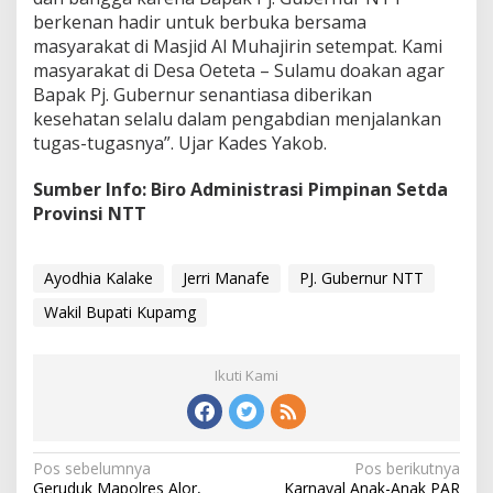
berkenan hadir untuk berbuka bersama
masyarakat di Masjid Al Muhajirin setempat. Kami
masyarakat di Desa Oeteta – Sulamu doakan agar
Bapak Pj. Gubernur senantiasa diberikan
kesehatan selalu dalam pengabdian menjalankan
tugas-tugasnya”. Ujar Kades Yakob.
Sumber Info: Biro Administrasi Pimpinan Setda
Provinsi NTT
Ayodhia Kalake
Jerri Manafe
PJ. Gubernur NTT
Wakil Bupati Kupamg
Ikuti Kami
Pos sebelumnya
Pos berikutnya
N
Geruduk Mapolres Alor,
Karnaval Anak-Anak PAR