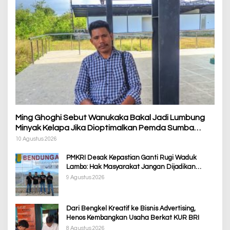
Ming Ghoghi Sebut Wanukaka Bakal Jadi Lumbung
Minyak Kelapa Jika Dioptimalkan Pemda Sumba
Barat
10 Agustus 2026
PMKRI Desak Kepastian Ganti Rugi Waduk
Lambo: Hak Masyarakat Jangan Dijadikan
Korban Pembangunan PSN
9 Agustus 2026
Dari Bengkel Kreatif ke Bisnis Advertising,
Henos Kembangkan Usaha Berkat KUR BRI
8 Agustus 2026