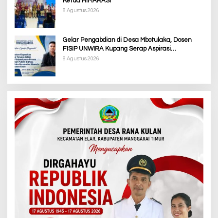
Ketua HIMARASI
8 Agustus 2026
Gelar Pengabdian di Desa Mbotulaka, Dosen
FISIP UNWIRA Kupang Serap Aspirasi
Masyarakat & Penguatan Kapasitas Karang
8 Agustus 2026
Taruna