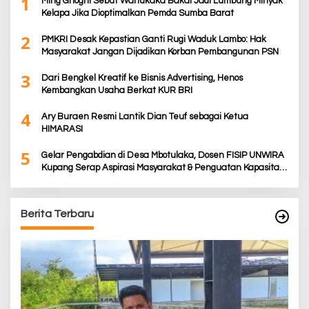
1
Ming Ghoghi Sebut Wanukaka Bakal Jadi Lumbung Minyak
Kelapa Jika Dioptimalkan Pemda Sumba Barat
2
PMKRI Desak Kepastian Ganti Rugi Waduk Lambo: Hak
Masyarakat Jangan Dijadikan Korban Pembangunan PSN
3
Dari Bengkel Kreatif ke Bisnis Advertising, Henos
Kembangkan Usaha Berkat KUR BRI
4
Ary Buraen Resmi Lantik Dian Teuf sebagai Ketua
HIMARASI
5
Gelar Pengabdian di Desa Mbotulaka, Dosen FISIP UNWIRA
Kupang Serap Aspirasi Masyarakat & Penguatan Kapasitas
Karang Taruna
Berita Terbaru