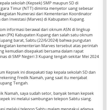
kepala sekolah (Kepsek) SMP maupun SD di
gara Timur (NTT) diminta menyetor uang sebesar
kegiatan Numerasi dari Kementerian Koordinator
dan Investasi (Marves) di Kabupaten Kupang.
t.com informasi berawal dari oknum ASN di lingkup
aan (PK) Kabupaten Kupang dan salah satu oknum
Kupang barat, Sabtu (22/6/2024) bahwa pungutan
 kegiatan kementerian Marves tersebut atas perintah
yang kemudian disepakati bersama dalam rapat
dinas di SMP Negeri 3 Kupang tengah sekitar Mei 2024
m Kepsek ini disepakati tiap kepala sekolah SD dan
rekening Fredik Namah, yang saat itu menjabat
Kupang Tengah.
dik Namah, saya sudah setor, banyak teman kepsek
kepek ini melalui sambungan telepon Sabtu siang.
asi melalui telepon Sabtu malam mengakui adanya