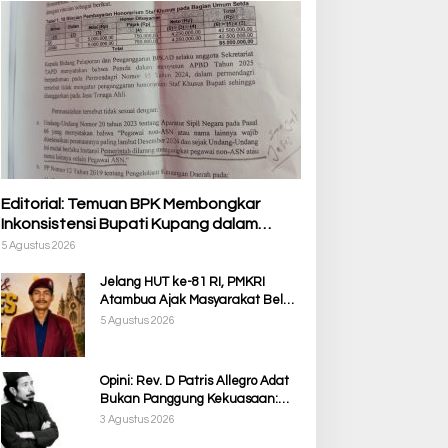
Editorial: Temuan BPK Membongkar
Inkonsistensi Bupati Kupang dalam
Menjalankan Regulasi
5 Agustus 2026
Jelang HUT ke-81 RI, PMKRI
Atambua Ajak Masyarakat Belu
Jaga Kamtibmas dan Tolak
5 Agustus 2026
Provokasi
Opini: Rev. D Patris Allegro Adat
Bukan Panggung Kekuasaan:
Membela Martabat Timor dari
3 Agustus 2026
Politik Simbolik