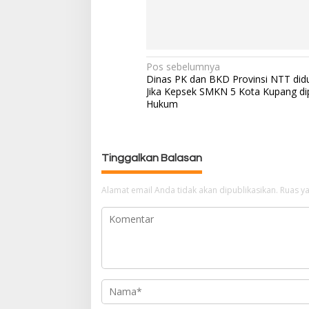
Pos sebelumnya
N
Dinas PK dan BKD Provinsi NTT did
a
Jika Kepsek SMKN 5 Kota Kupang di
v
Hukum
i
g
a
Tinggalkan Balasan
s
i
p
Alamat email Anda tidak akan dipublikasikan.
Ruas ya
o
s