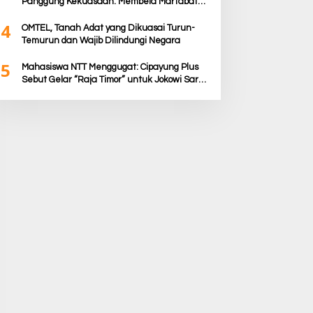
Panggung Kekuasaan: Membela Martabat
Timor dari Politik Simbolik
4
OMTEL, Tanah Adat yang Dikuasai Turun-
Temurun dan Wajib Dilindungi Negara
5
Mahasiswa NTT Menggugat: Cipayung Plus
Sebut Gelar “Raja Timor” untuk Jokowi Sarat
Kepentingan Politik