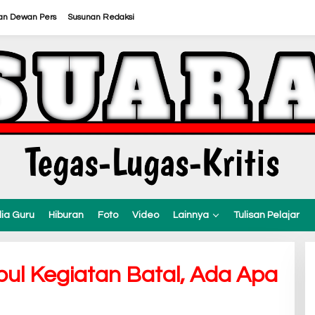
an Dewan Pers
Susunan Redaksi
ia Guru
Hiburan
Foto
Video
Lainnya
Tulisan Pelajar
l Kegiatan Batal, Ada Apa