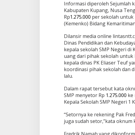
Informasi diperoleh Sejumlah 
Kabupaten Kupang, Nusa Teng
Rp
1.275.000
per sekolah untuk 
(Kemenko) Bidang Kemaritiman 
Dilansir media online lintasnt
Dinas Pendidikan dan Kebuday
kepala sekolah SMP Negeri di 
uang dari pihak sekolah untuk
kepala dinas PK Eliaser Teuf 
koordinasi pihak sekolah dan 
lalu.
Dalam rapat tersebut kata oknu
SMP menyetor Rp
1.275.000
ke 
Kepala Sekolah SMP Negeri 1 
“Setornya ke rekening Pak Fre
juga sudah setor,”kata oknum 
Fredrik Namah yang dikonform