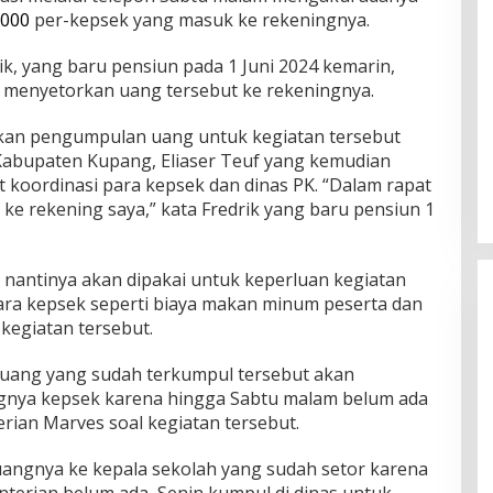
.000
per-kepsek yang masuk ke rekeningnya.
k, yang baru pensiun pada 1 Juni 2024 kemarin,
 menyetorkan uang tersebut ke rekeningnya.
akan pengumpulan uang untuk kegiatan tersebut
Kabupaten Kupang, Eliaser Teuf yang kemudian
 koordinasi para kepsek dan dinas PK. “Dalam rapat
ke rekening saya,” kata Fredrik yang baru pensiun 1
nantinya akan dipakai untuk keperluan kegiatan
ra kepsek seperti biaya makan minum peserta dan
kegiatan tersebut.
uang yang sudah terkumpul tersebut akan
gnya kepsek karena hingga Sabtu malam belum ada
Rayakan HUT ke-52, DPD Provinsi
erian Marves soal kegiatan tersebut.
NTT Gelar Sejumlah Kegiatan.
Di Berita, Berita Daerah, Ekonomi, Politik
|
11
n uangnya ke kepala sekolah yang sudah setor karena
Januari 2025
nterian belum ada, Senin kumpul di dinas untuk