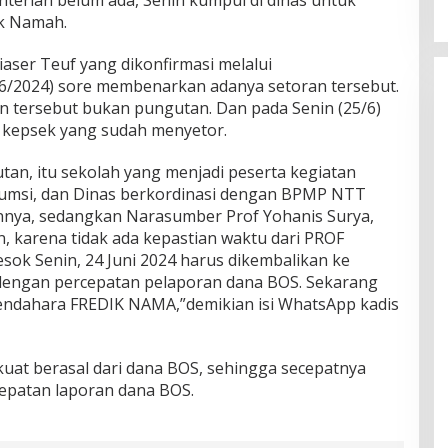
ik Namah.
aser Teuf yang dikonfirmasi melalui
/6/2024) sore membenarkan adanya setoran tersebut.
tersebut bukan pungutan. Dan pada Senin (25/6)
 kepsek yang sudah menyetor.
utan, itu sekolah yang menjadi peserta kegiatan
umsi, dan Dinas berkordinasi dengan BPMP NTT
nya, sedangkan Narasumber Prof Yohanis Surya,
, karena tidak ada kepastian waktu dari PROF
sok Senin, 24 Juni 2024 harus dikembalikan ke
engan percepatan pelaporan dana BOS. Sekarang
 bendahara FREDIK NAMA,”demikian isi WhatsApp kadis
kuat berasal dari dana BOS, sehingga secepatnya
epatan laporan dana BOS.