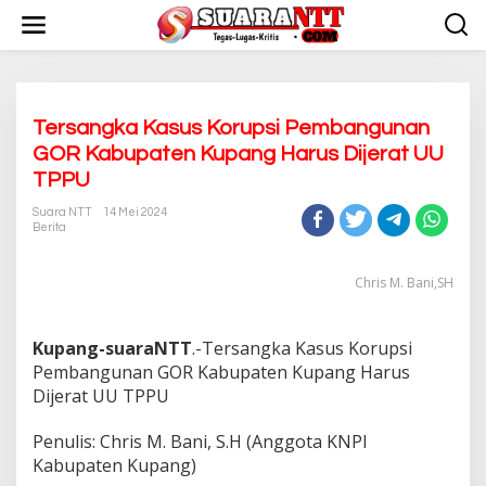
L
e
w
a
t
i
k
Tersangka Kasus Korupsi Pembangunan
e
GOR Kabupaten Kupang Harus Dijerat UU
k
TPPU
o
n
Suara NTT
14 Mei 2024
t
Berita
e
n
Chris M. Bani,SH
Kupang-suaraNTT
.-Tersangka Kasus Korupsi
Pembangunan GOR Kabupaten Kupang Harus
Dijerat UU TPPU
Penulis: Chris M. Bani, S.H (Anggota KNPI
Kabupaten Kupang)