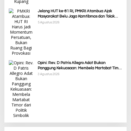
Jelang HUT ke-81 RI, PMKRI Atambua Ajak
Masyarakat Belu Jaga Kamtibmas dan Tolak
Provokasi
5 Agustus 2026
Opini: Rev. D Patris Allegro Adat Bukan
Panggung Kekuasaan: Membela Martabat Timor
dari Politik Simbolik
3 Agustus 2026