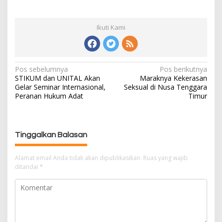
Ikuti Kami
Pos sebelumnya
Pos berikutnya
N
STIKUM dan UNITAL Akan
Maraknya Kekerasan
a
Gelar Seminar Internasional,
Seksual di Nusa Tenggara
v
Peranan Hukum Adat
Timur
i
g
a
s
Tinggalkan Balasan
i
p
Alamat email Anda tidak akan dipublikasikan.
Ruas yang wajib
ditandai
*
o
s