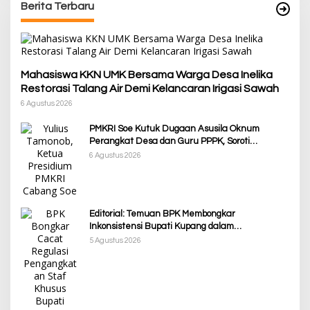
Berita Terbaru
Mahasiswa KKN UMK Bersama Warga Desa Inelika
Restorasi Talang Air Demi Kelancaran Irigasi Sawah
6 Agustus 2026
PMKRI Soe Kutuk Dugaan Asusila Oknum
Perangkat Desa dan Guru PPPK, Soroti
Ketimpangan Penanganan Pemkab TTS
6 Agustus 2026
Editorial: Temuan BPK Membongkar
Inkonsistensi Bupati Kupang dalam
Menjalankan Regulasi
5 Agustus 2026