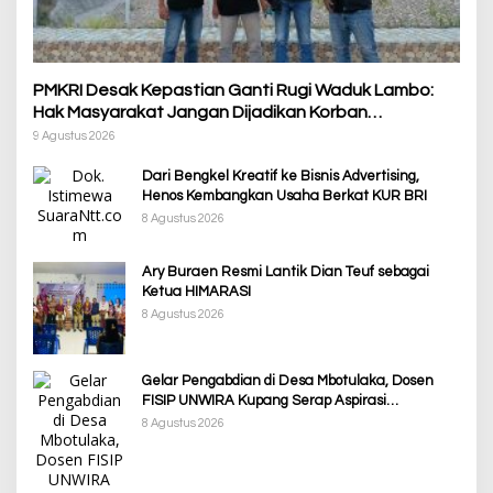
PMKRI Desak Kepastian Ganti Rugi Waduk Lambo:
Hak Masyarakat Jangan Dijadikan Korban
Pembangunan PSN
9 Agustus 2026
Dari Bengkel Kreatif ke Bisnis Advertising,
Henos Kembangkan Usaha Berkat KUR BRI
8 Agustus 2026
Ary Buraen Resmi Lantik Dian Teuf sebagai
Ketua HIMARASI
8 Agustus 2026
Gelar Pengabdian di Desa Mbotulaka, Dosen
FISIP UNWIRA Kupang Serap Aspirasi
Masyarakat & Penguatan Kapasitas Karang
8 Agustus 2026
Taruna