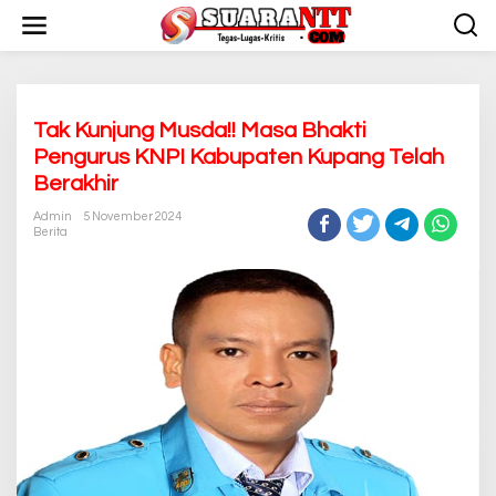
L
e
w
a
t
i
k
Tak Kunjung Musda!! Masa Bhakti
e
Pengurus KNPI Kabupaten Kupang Telah
k
Berakhir
o
n
Admin
5 November 2024
t
Berita
e
n