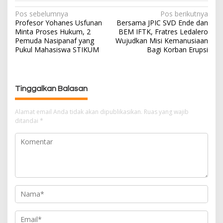
Pos sebelumnya
Pos berikutnya
N
Profesor Yohanes Usfunan
Bersama JPIC SVD Ende dan
a
Minta Proses Hukum, 2
BEM IFTK, Fratres Ledalero
v
Pemuda Nasipanaf yang
Wujudkan Misi Kemanusiaan
i
Pukul Mahasiswa STIKUM
Bagi Korban Erupsi
g
a
s
Tinggalkan Balasan
i
p
Alamat email Anda tidak akan dipublikasikan.
Ruas yang wajib
o
ditandai
*
s