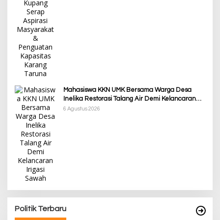
Mahasiswa KKN UMK Bersama Warga Desa
Inelika Restorasi Talang Air Demi Kelancaran
Irigasi Sawah
6 Agustus 2026
Awali Tahun dengan Kasih, 500 Lansia di TTS
Terima Bantuan Sembako dari Yayasan YNS
Di Berita, Berita Daerah, Ekonomi, Lainnya, Politik
|
5 Januari 2025
Politik Terbaru