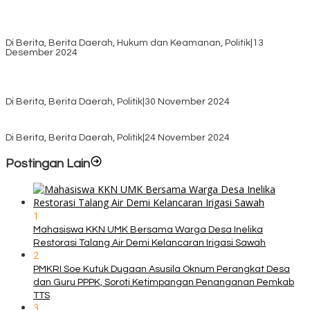
Pilkada TTS, Babinsa Koramil 1621-05/Panite Pastikan Keamanan
Distribusi Logistik di Kecamatan Kuanfatu
Di Berita, Berita Daerah, Hukum dan Keamanan, Politik
|
13
Desember 2024
Pasca Quick Count Pilkada TTS, Daniel Oematan Akui Kekalahan
dan Apresiasi Kemenangan Paket Bumy
Di Berita, Berita Daerah, Politik
|
30 November 2024
KPU TTS Mulai Distribusi Logistik Pilkada ke 12 Kecamatan Terjauh
Di Berita, Berita Daerah, Politik
|
24 November 2024
Postingan Lain
1
Mahasiswa KKN UMK Bersama Warga Desa Inelika
Restorasi Talang Air Demi Kelancaran Irigasi Sawah
2
PMKRI Soe Kutuk Dugaan Asusila Oknum Perangkat Desa
dan Guru PPPK, Soroti Ketimpangan Penanganan Pemkab
TTS
3