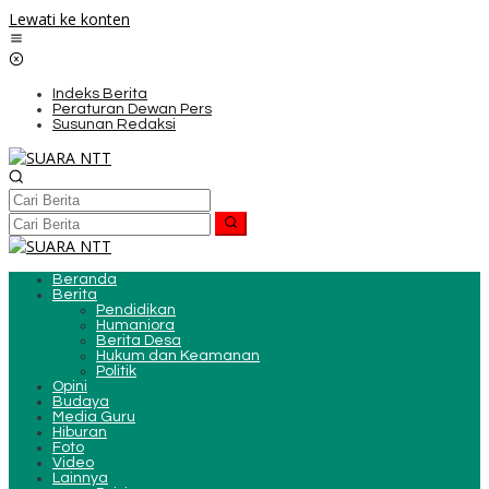
Lewati ke konten
Indeks Berita
Peraturan Dewan Pers
Susunan Redaksi
Beranda
Berita
Pendidikan
Humaniora
Berita Desa
Hukum dan Keamanan
Politik
Opini
Budaya
Media Guru
Hiburan
Foto
Video
Lainnya