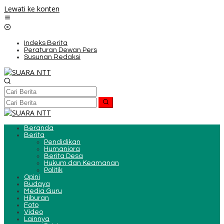
Lewati ke konten
Indeks Berita
Peraturan Dewan Pers
Susunan Redaksi
Beranda
Berita
Pendidikan
Humaniora
Berita Desa
Hukum dan Keamanan
Politik
Opini
Budaya
Media Guru
Hiburan
Foto
Video
Lainnya