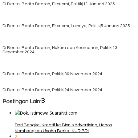
Di Berita, Berita Daerah, Ekonomi, Politik
|
11 Januari 2025
Awali Tahun dengan Kasih, 500 Lansia di TTS Terima Bantuan
Sembako dari Yayasan YNS
Di Berita, Berita Daerah, Ekonomi, Lainnya, Politik
|
5 Januari 2025
Pilkada TTS, Babinsa Koramil 1621-05/Panite Pastikan Keamanan
Distribusi Logistik di Kecamatan Kuanfatu
Di Berita, Berita Daerah, Hukum dan Keamanan, Politik
|
13
Desember 2024
Pasca Quick Count Pilkada TTS, Daniel Oematan Akui Kekalahan
dan Apresiasi Kemenangan Paket Bumy
Di Berita, Berita Daerah, Politik
|
30 November 2024
KPU TTS Mulai Distribusi Logistik Pilkada ke 12 Kecamatan Terjauh
Di Berita, Berita Daerah, Politik
|
24 November 2024
Postingan Lain
1
Dari Bengkel Kreatif ke Bisnis Advertising, Henos
Kembangkan Usaha Berkat KUR BRI
2