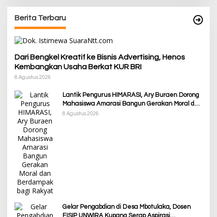
Berita Terbaru
Dari Bengkel Kreatif ke Bisnis Advertising, Henos
Kembangkan Usaha Berkat KUR BRI
8 Agustus 2026
Lantik Pengurus HIMARASI, Ary Buraen Dorong
Mahasiswa Amarasi Bangun Gerakan Moral dan
Berdampak bagi Rakyat
8 Agustus 2026
Gelar Pengabdian di Desa Mbotulaka, Dosen
FISIP UNWIRA Kupang Serap Aspirasi