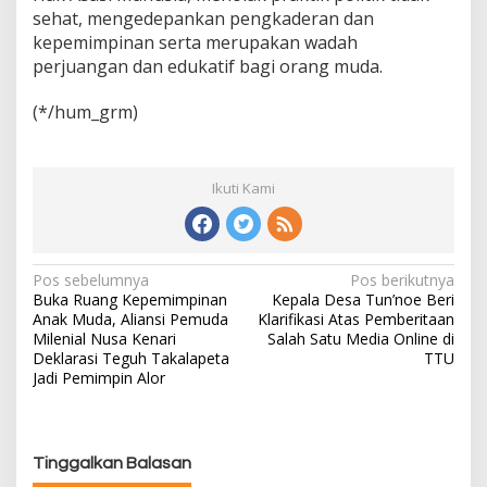
sehat, mengedepankan pengkaderan dan
kepemimpinan serta merupakan wadah
perjuangan dan edukatif bagi orang muda.
(*/hum_grm)
Ikuti Kami
Pos sebelumnya
Pos berikutnya
N
Buka Ruang Kepemimpinan
Kepala Desa Tun’noe Beri
a
Anak Muda, Aliansi Pemuda
Klarifikasi Atas Pemberitaan
v
Milenial Nusa Kenari
Salah Satu Media Online di
i
Deklarasi Teguh Takalapeta
TTU
g
Jadi Pemimpin Alor
a
s
i
Tinggalkan Balasan
p