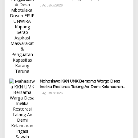
Masyarakat & Penguatan Kapasitas Karang
8 Agustus 2026
Taruna
Mahasiswa KKN UMK Bersama Warga Desa
Inelika Restorasi Talang Air Demi Kelancaran
Irigasi Sawah
6 Agustus 2026