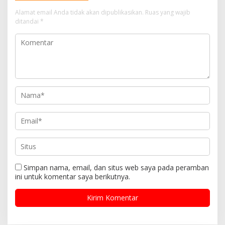
o
Alamat email Anda tidak akan dipublikasikan.
Ruas yang wajib
s
ditandai
*
Simpan nama, email, dan situs web saya pada peramban
ini untuk komentar saya berikutnya.