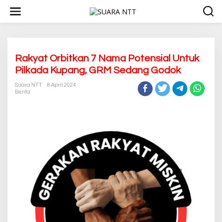
L
e
w
a
t
i
k
Rakyat Orbitkan 7 Nama Potensial Untuk
e
Pilkada Kupang, GRM Sedang Godok
k
o
Suara NTT
8 April 2024
n
Berita
t
e
n