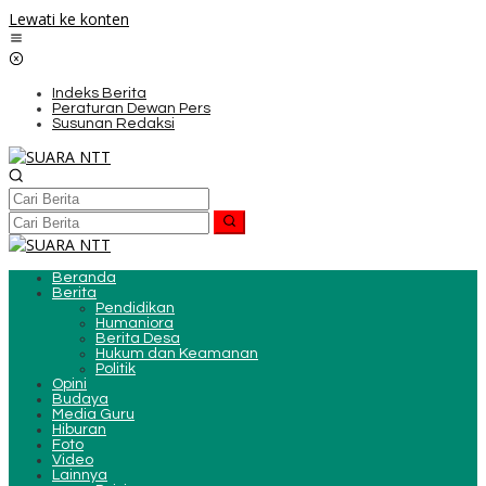
Lewati ke konten
Indeks Berita
Peraturan Dewan Pers
Susunan Redaksi
Beranda
Berita
Pendidikan
Humaniora
Berita Desa
Hukum dan Keamanan
Politik
Opini
Budaya
Media Guru
Hiburan
Foto
Video
Lainnya