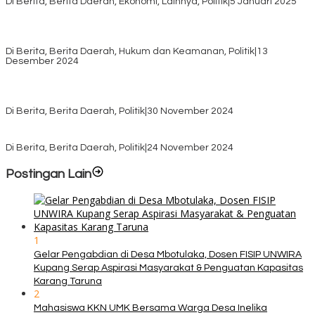
Di Berita, Berita Daerah, Ekonomi, Lainnya, Politik
|
5 Januari 2025
Pilkada TTS, Babinsa Koramil 1621-05/Panite Pastikan Keamanan
Distribusi Logistik di Kecamatan Kuanfatu
Di Berita, Berita Daerah, Hukum dan Keamanan, Politik
|
13
Desember 2024
Pasca Quick Count Pilkada TTS, Daniel Oematan Akui Kekalahan
dan Apresiasi Kemenangan Paket Bumy
Di Berita, Berita Daerah, Politik
|
30 November 2024
KPU TTS Mulai Distribusi Logistik Pilkada ke 12 Kecamatan Terjauh
Di Berita, Berita Daerah, Politik
|
24 November 2024
Postingan Lain
1
Gelar Pengabdian di Desa Mbotulaka, Dosen FISIP UNWIRA
Kupang Serap Aspirasi Masyarakat & Penguatan Kapasitas
Karang Taruna
2
Mahasiswa KKN UMK Bersama Warga Desa Inelika