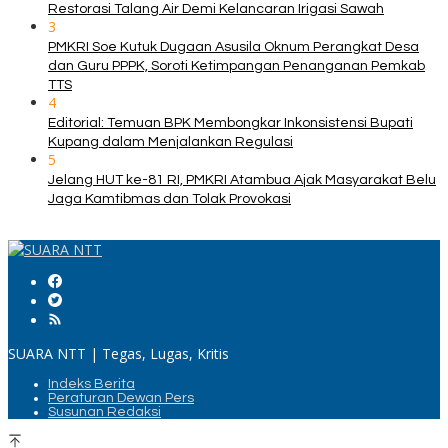
Restorasi Talang Air Demi Kelancaran Irigasi Sawah
3
PMKRI Soe Kutuk Dugaan Asusila Oknum Perangkat Desa
dan Guru PPPK, Soroti Ketimpangan Penanganan Pemkab
TTS
4
Editorial: Temuan BPK Membongkar Inkonsistensi Bupati
Kupang dalam Menjalankan Regulasi
5
Jelang HUT ke-81 RI, PMKRI Atambua Ajak Masyarakat Belu
Jaga Kamtibmas dan Tolak Provokasi
SUARA NTT | Tegas, Lugas, Kritis
Indeks Berita
Peraturan Dewan Pers
Susunan Redaksi