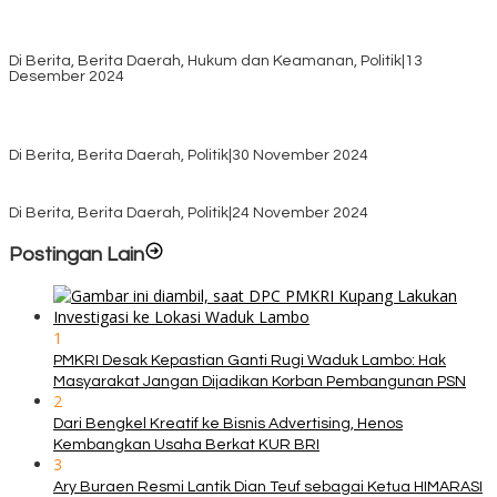
Pilkada TTS, Babinsa Koramil 1621-05/Panite Pastikan Keamanan
Distribusi Logistik di Kecamatan Kuanfatu
Di Berita, Berita Daerah, Hukum dan Keamanan, Politik
|
13
Desember 2024
Pasca Quick Count Pilkada TTS, Daniel Oematan Akui Kekalahan
dan Apresiasi Kemenangan Paket Bumy
Di Berita, Berita Daerah, Politik
|
30 November 2024
KPU TTS Mulai Distribusi Logistik Pilkada ke 12 Kecamatan Terjauh
Di Berita, Berita Daerah, Politik
|
24 November 2024
Postingan Lain
1
PMKRI Desak Kepastian Ganti Rugi Waduk Lambo: Hak
Masyarakat Jangan Dijadikan Korban Pembangunan PSN
2
Dari Bengkel Kreatif ke Bisnis Advertising, Henos
Kembangkan Usaha Berkat KUR BRI
3
Ary Buraen Resmi Lantik Dian Teuf sebagai Ketua HIMARASI