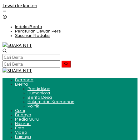
Lewati ke konten
Indeks Berita
Peraturan Dewan Pers
Susunan Redaksi
Beranda
Berita
Pendidikan
Humaniora
Berita Desa
Hukum dan Keamanan
Politik
Opini
Budaya
Media Guru
Hiburan
Foto
Video
Lainnya