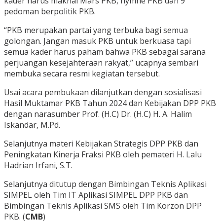
kader harus maknai Mars PKB, hymne PKB dan 9
pedoman berpolitik PKB.
“PKB merupakan partai yang terbuka bagi semua
golongan. Jangan masuk PKB untuk berkuasa tapi
semua kader harus paham bahwa PKB sebagai sarana
perjuangan kesejahteraan rakyat,” ucapnya sembari
membuka secara resmi kegiatan tersebut.
Usai acara pembukaan dilanjutkan dengan sosialisasi
Hasil Muktamar PKB Tahun 2024 dan Kebijakan DPP PKB
dengan narasumber Prof. (H.C) Dr. (H.C) H. A. Halim
Iskandar, M.Pd.
Selanjutnya materi Kebijakan Strategis DPP PKB dan
Peningkatan Kinerja Fraksi PKB oleh pemateri H. Lalu
Hadrian Irfani, S.T.
Selanjutnya ditutup dengan Bimbingan Teknis Aplikasi
SIMPEL oleh Tim IT Aplikasi SIMPEL DPP PKB dan
Bimbingan Teknis Aplikasi SMS oleh Tim Korzon DPP
PKB. (
CMB
)