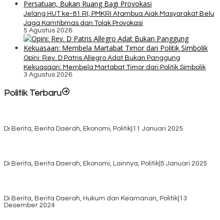
Jelang HUT ke-81 RI, PMKRI Atambua Ajak Masyarakat Belu
Jaga Kamtibmas dan Tolak Provokasi
5 Agustus 2026
Opini: Rev. D Patris Allegro Adat Bukan Panggung
Kekuasaan: Membela Martabat Timor dari Politik Simbolik
3 Agustus 2026
Politik Terbaru
Rayakan HUT ke-52, DPD Provinsi NTT Gelar Sejumlah Kegiatan.
Di Berita, Berita Daerah, Ekonomi, Politik
|
11 Januari 2025
Awali Tahun dengan Kasih, 500 Lansia di TTS Terima Bantuan
Sembako dari Yayasan YNS
Di Berita, Berita Daerah, Ekonomi, Lainnya, Politik
|
5 Januari 2025
Pilkada TTS, Babinsa Koramil 1621-05/Panite Pastikan Keamanan
Distribusi Logistik di Kecamatan Kuanfatu
Di Berita, Berita Daerah, Hukum dan Keamanan, Politik
|
13
Desember 2024