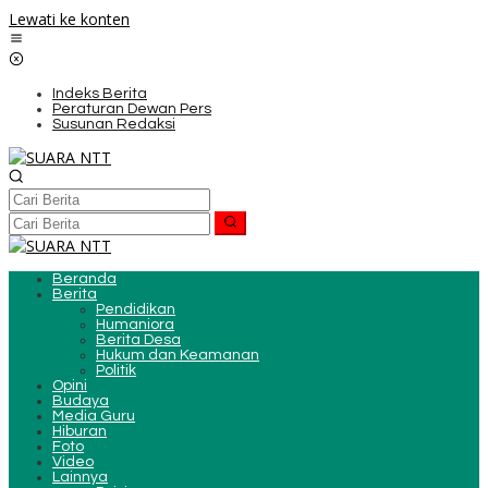
Lewati ke konten
Indeks Berita
Peraturan Dewan Pers
Susunan Redaksi
Beranda
Berita
Pendidikan
Humaniora
Berita Desa
Hukum dan Keamanan
Politik
Opini
Budaya
Media Guru
Hiburan
Foto
Video
Lainnya