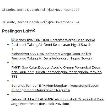
Pasca Quick Count Pilkada TTS, Daniel Oematan Akui Kekalahan
dan Apresiasi Kemenangan Paket Bumy
Di Berita, Berita Daerah, Politik
|
30 November 2024
KPU TTS Mulai Distribusi Logistik Pilkada ke 12 Kecamatan Terjauh
Di Berita, Berita Daerah, Politik
|
24 November 2024
Postingan Lain
1
Mahasiswa KKN UMK Bersama Warga Desa Inelika
Restorasi Talang Air Demi Kelancaran Irigasi Sawah
2
PMKRI Soe Kutuk Dugaan Asusila Oknum Perangkat Desa
dan Guru PPPK, Soroti Ketimpangan Penanganan Pemkab
TTS
3
Editorial: Temuan BPK Membongkar Inkonsistensi Bupati
Kupang dalam Menjalankan Regulasi
4
Jelang HUT ke-81 RI, PMKRI Atambua Ajak Masyarakat Belu
Jaga Kamtibmas dan Tolak Provokasi