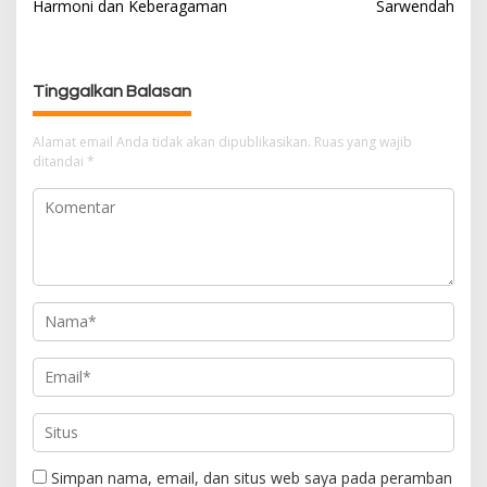
Harmoni dan Keberagaman
Sarwendah
i
g
a
s
Tinggalkan Balasan
i
p
Alamat email Anda tidak akan dipublikasikan.
Ruas yang wajib
ditandai
*
o
s
Simpan nama, email, dan situs web saya pada peramban