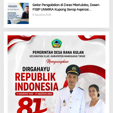
Gelar Pengabdian di Desa Mbotulaka, Dosen
FISIP UNWIRA Kupang Serap Aspirasi
Masyarakat & Penguatan Kapasitas Karang
8 Agustus 2026
Taruna