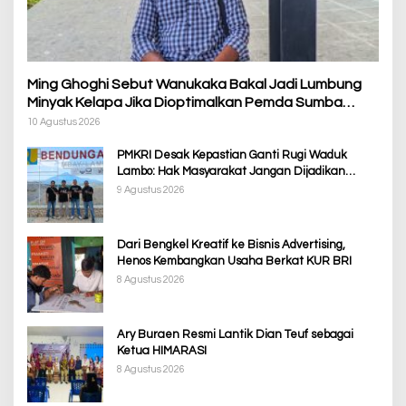
Ming Ghoghi Sebut Wanukaka Bakal Jadi Lumbung
Minyak Kelapa Jika Dioptimalkan Pemda Sumba
Barat
10 Agustus 2026
PMKRI Desak Kepastian Ganti Rugi Waduk
Lambo: Hak Masyarakat Jangan Dijadikan
Korban Pembangunan PSN
9 Agustus 2026
Dari Bengkel Kreatif ke Bisnis Advertising,
Henos Kembangkan Usaha Berkat KUR BRI
8 Agustus 2026
Ary Buraen Resmi Lantik Dian Teuf sebagai
Ketua HIMARASI
8 Agustus 2026