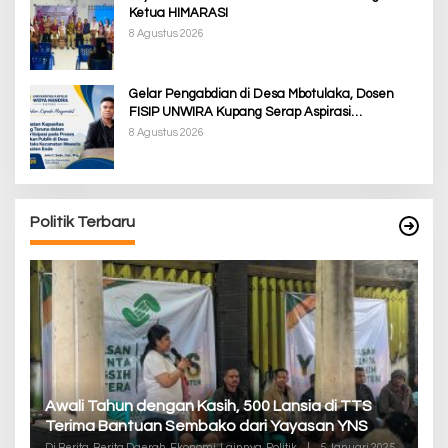
Ketua HIMARASI
8 Agustus 2026
Gelar Pengabdian di Desa Mbotulaka, Dosen
FISIP UNWIRA Kupang Serap Aspirasi
Masyarakat & Penguatan Kapasitas Karang
8 Agustus 2026
Taruna
Politik Terbaru
P
Awali Tahun dengan Kasih, 500 Lansia di TTS
Pa
Terima Bantuan Sembako dari Yayasan YNS
K
Di
Di Berita, Berita Daerah, Ekonomi, Lainnya, Politik
|
5 Januari 2025
De