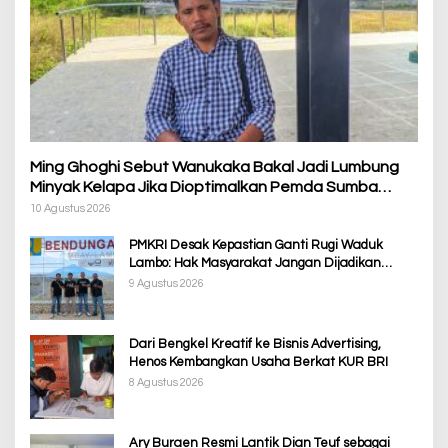
Ming Ghoghi Sebut Wanukaka Bakal Jadi Lumbung
Minyak Kelapa Jika Dioptimalkan Pemda Sumba
Barat
10 Agustus 2026
PMKRI Desak Kepastian Ganti Rugi Waduk
Lambo: Hak Masyarakat Jangan Dijadikan
Korban Pembangunan PSN
9 Agustus 2026
Dari Bengkel Kreatif ke Bisnis Advertising,
Henos Kembangkan Usaha Berkat KUR BRI
8 Agustus 2026
Ary Buraen Resmi Lantik Dian Teuf sebagai