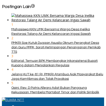
Postingan Lain
1
Mahasiswa KKN UMK Bersama Warga Desa Inelika
Restorasi Talang Air Demi Kelancaran Irigasi Sawah
2
PMKRI Soe Kutuk Dugaan Asusila Oknum Perangkat Desa
dan Guru PPPK, Soroti Ketimpangan Penanganan Pemkab
TTS
3
Editorial: Temuan BPK Membongkar Inkonsistensi Bupati
Kupang dalam Menjalankan Regulasi
4
Jelang HUT ke-81 RI, PMKRI Atambua Ajak Masyarakat Belu
Jaga Kamtibmas dan Tolak Provokasi
5
Opini: Rev. D Patris Allegro Adat Bukan Panggung
Kekuasaan: Membela Martabat Timor dari Politik Simbolik