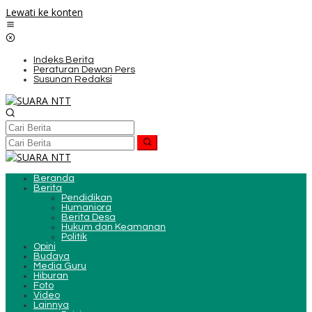
Lewati ke konten
Indeks Berita
Peraturan Dewan Pers
Susunan Redaksi
Beranda
Berita
Pendidikan
Humaniora
Berita Desa
Hukum dan Keamanan
Politik
Opini
Budaya
Media Guru
Hiburan
Foto
Video
Lainnya