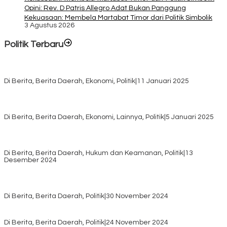
Opini: Rev. D Patris Allegro Adat Bukan Panggung
Kekuasaan: Membela Martabat Timor dari Politik Simbolik
3 Agustus 2026
Politik Terbaru
Rayakan HUT ke-52, DPD Provinsi NTT Gelar Sejumlah Kegiatan.
Di Berita, Berita Daerah, Ekonomi, Politik
|
11 Januari 2025
Awali Tahun dengan Kasih, 500 Lansia di TTS Terima Bantuan
Sembako dari Yayasan YNS
Di Berita, Berita Daerah, Ekonomi, Lainnya, Politik
|
5 Januari 2025
Pilkada TTS, Babinsa Koramil 1621-05/Panite Pastikan Keamanan
Distribusi Logistik di Kecamatan Kuanfatu
Di Berita, Berita Daerah, Hukum dan Keamanan, Politik
|
13
Desember 2024
Pasca Quick Count Pilkada TTS, Daniel Oematan Akui Kekalahan
dan Apresiasi Kemenangan Paket Bumy
Di Berita, Berita Daerah, Politik
|
30 November 2024
KPU TTS Mulai Distribusi Logistik Pilkada ke 12 Kecamatan Terjauh
Di Berita, Berita Daerah, Politik
|
24 November 2024