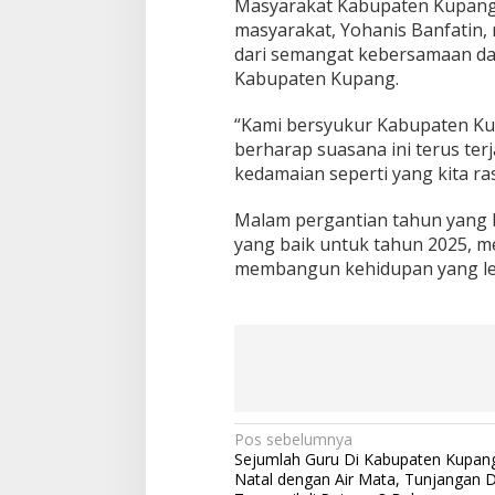
Masyarakat Kabupaten Kupang m
masyarakat, Yohanis Banfatin
dari semangat kebersamaan dan
Kabupaten Kupang.
“Kami bersyukur Kabupaten Ku
berharap suasana ini terus te
kedamaian seperti yang kita ra
Malam pergantian tahun yang 
yang baik untuk tahun 2025, 
membangun kehidupan yang leb
Pos sebelumnya
N
Sejumlah Guru Di Kabupaten Kupan
a
Natal dengan Air Mata, Tunjangan 
v