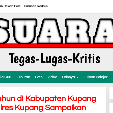
an Dewan Pers
Susunan Redaksi
ia Guru
Hiburan
Foto
Video
Lainnya
Tulisan Pelajar
ahun di Kabupaten Kupang
olres Kupang Sampaikan