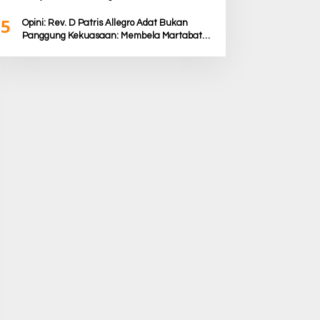
Provokasi
5
Opini: Rev. D Patris Allegro Adat Bukan
Panggung Kekuasaan: Membela Martabat
Timor dari Politik Simbolik