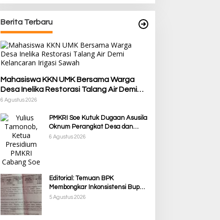
Berita Terbaru
Mahasiswa KKN UMK Bersama Warga
Desa Inelika Restorasi Talang Air Demi
Kelancaran Irigasi Sawah
6 Agustus 2026
PMKRI Soe Kutuk Dugaan Asusila
Oknum Perangkat Desa dan
Guru PPPK, Soroti Ketimpangan
6 Agustus 2026
Penanganan Pemkab TTS
Editorial: Temuan BPK
Membongkar Inkonsistensi Bupati
Kupang dalam Menjalankan
5 Agustus 2026
Regulasi