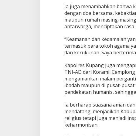
Ia juga menambahkan bahwa ke
dengan doa bersama, kebaktian
maupun rumah masing-masing 
antarwarga, menciptakan rasa 
“Keamanan dan kedamaian yang 
termasuk para tokoh agama ya
dan kerukunan. Saya berterima 
Kapolres Kupang juga mengapre
TNI-AD dari Koramil Camplong s
mengamankan malam pergantian
ibadah maupun di pusat-pusat
pendekatan humanis, sehingga
Ia berharap suasana aman dan d
mendatang, menjadikan Kabupa
religius tetapi juga menjadi i
keharmonisan.