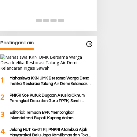
05/Panite Pasti
Distribusi Logisti
Di Berita, Berita Daera
Politik
|
13 Desember 2
Kuanfatu
Postingan Lain
1
Mahasiswa KKN UMK Bersama Warga Desa
Inelika Restorasi Talang Air Demi Kelancaran
Irigasi Sawah
2
PMKRI Soe Kutuk Dugaan Asusila Oknum
Perangkat Desa dan Guru PPPK, Soroti
Ketimpangan Penanganan Pemkab TTS
3
Editorial: Temuan BPK Membongkar
Inkonsistensi Bupati Kupang dalam
Menjalankan Regulasi
4
Jelang HUT ke-81 RI, PMKRI Atambua Ajak
Masyarakat Belu Jaga Kamtibmas dan Tolak