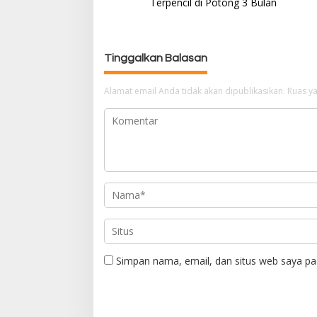
Terpencil di Potong 3 Bulan
i
g
a
Tinggalkan Balasan
s
i
p
Alamat email Anda tidak akan dipublikasikan.
Ruas ya
o
s
Simpan nama, email, dan situs web saya pa