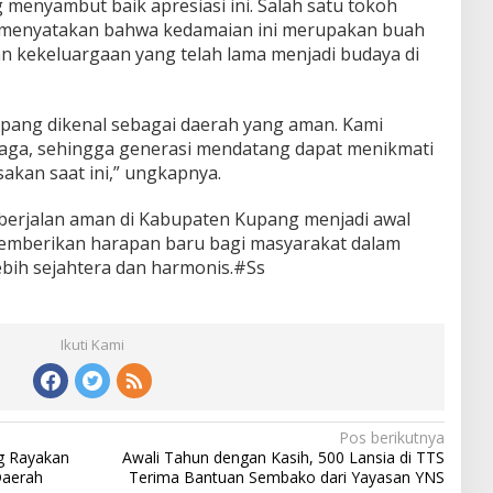
enyambut baik apresiasi ini. Salah satu tokoh
, menyatakan bahwa kedamaian ini merupakan buah
 kekeluargaan yang telah lama menjadi budaya di
pang dikenal sebagai daerah yang aman. Kami
rjaga, sehingga generasi mendatang dapat menikmati
sakan saat ini,” ungkapnya.
berjalan aman di Kabupaten Kupang menjadi awal
memberikan harapan baru bagi masyarakat dalam
ih sejahtera dan harmonis.#Ss
Ikuti Kami
Pos berikutnya
g Rayakan
Awali Tahun dengan Kasih, 500 Lansia di TTS
Daerah
Terima Bantuan Sembako dari Yayasan YNS