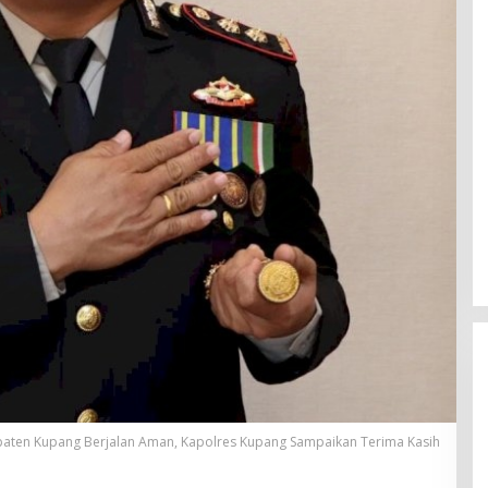
Rayakan HUT ke-52, DPD Provinsi
NTT Gelar Sejumlah Kegiatan.
Di Berita, Berita Daerah, Ekonomi, Politik
|
11
Januari 2025
paten Kupang Berjalan Aman, Kapolres Kupang Sampaikan Terima Kasih