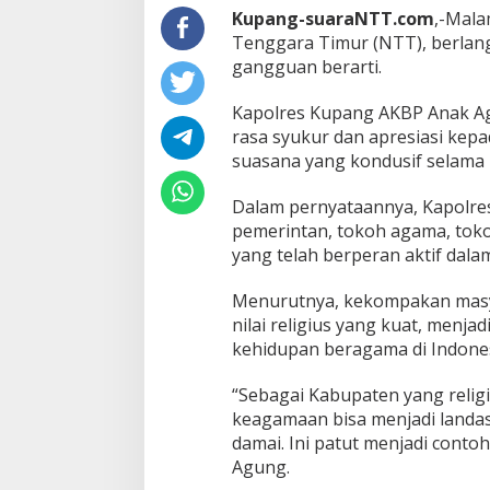
Kupang-suaraNTT.com
,-Mala
Tenggara Timur (NTT), berla
gangguan berarti.
Kapolres Kupang AKBP Anak Ag
rasa syukur dan apresiasi kep
suasana yang kondusif selama 
Dalam pernyataannya, Kapolre
pemerintan, tokoh agama, tok
yang telah berperan aktif dal
Menurutnya, kekompakan masy
nilai religius yang kuat, menja
kehidupan beragama di Indones
“Sebagai Kabupaten yang relig
keagamaan bisa menjadi landa
damai. Ini patut menjadi contoh
Agung.