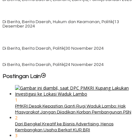
Pilkada TTS, Babinsa Koramil 1621-05/Panite Pastikan Keamanan
Distribusi Logistik di Kecamatan Kuanfatu
Di Berita, Berita Daerah, Hukum dan Keamanan, Politik
|
13
Desember 2024
Pasca Quick Count Pilkada TTS, Daniel Oematan Akui Kekalahan
dan Apresiasi Kemenangan Paket Bumy
Di Berita, Berita Daerah, Politik
|
30 November 2024
KPU TTS Mulai Distribusi Logistik Pilkada ke 12 Kecamatan Terjauh
Di Berita, Berita Daerah, Politik
|
24 November 2024
Postingan Lain
1
PMKRI Desak Kepastian Ganti Rugi Waduk Lambo: Hak
Masyarakat Jangan Dijadikan Korban Pembangunan PSN
2
Dari Bengkel Kreatif ke Bisnis Advertising, Henos
Kembangkan Usaha Berkat KUR BRI
3