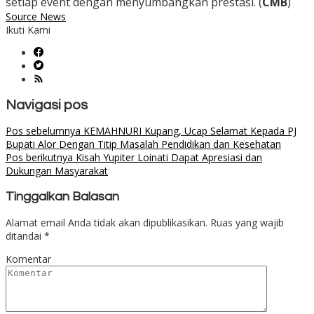
setiap event dengan menyumbangkan prestasi. (
CMB
)
Source News
Ikuti Kami
Navigasi pos
Pos sebelumnya
KEMAHNURI Kupang, Ucap Selamat Kepada PJ
Bupati Alor Dengan Titip Masalah Pendidikan dan Kesehatan
Pos berikutnya
Kisah Yupiter Loinati Dapat Apresiasi dan
Dukungan Masyarakat
Tinggalkan Balasan
Alamat email Anda tidak akan dipublikasikan.
Ruas yang wajib
ditandai
*
Komentar