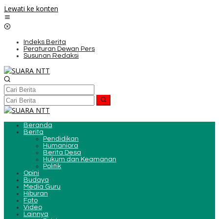
Lewati ke konten
Indeks Berita
Peraturan Dewan Pers
Susunan Redaksi
Beranda
Berita
Pendidikan
Humaniora
Berita Desa
Hukum dan Keamanan
Politik
Opini
Budaya
Media Guru
Hiburan
Foto
Video
Lainnya