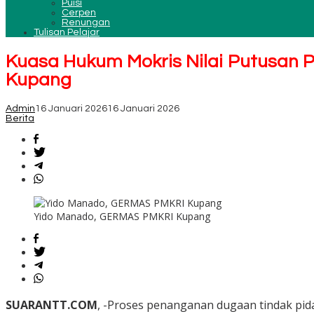
Puisi
Cerpen
Renungan
Tulisan Pelajar
Kuasa Hukum Mokris Nilai Putusan P
Kupang
Admin
16 Januari 2026
16 Januari 2026
Berita
Yido Manado, GERMAS PMKRI Kupang
SUARANTT.COM
, -‎Proses penanganan dugaan tindak pid