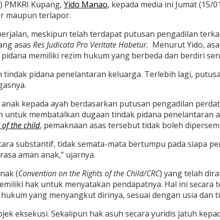
S) PMKRI Kupang,
Yido Manao
, kepada media ini Jumat (15
r maupun terlapor.
 berjalan, meskipun telah terdapat putusan pengadilan ter
tang asas
Res Judicata Pro Veritate Habetur.
Menurut Yido, asa
idana memiliki rezim hukum yang berbeda dan berdiri send
 tindak pidana penelantaran keluarga. Terlebih lagi, putu
gasnya.
 anak kepada ayah berdasarkan putusan pengadilan perdata
ah untuk membatalkan dugaan tindak pidana penelantaran a
 of the child
, pemaknaan asas tersebut tidak boleh dipersempi
secara substantif, tidak semata-mata bertumpu pada siapa 
rasa aman anak,” ujarnya.
nak (
Convention on the Rights of the Child/CRC
) yang telah dir
miliki hak untuk menyatakan pendapatnya. Hal ini secara t
hukum yang menyangkut dirinya, sesuai dengan usia dan t
bjek eksekusi. Sekalipun hak asuh secara yuridis jatuh kep