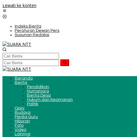
Lewati ke konten
Indeks Berita
Peraturan Dewan Pers
Susunan Redaksi
Beranda
Berita
Pendidikan
Humaniora
Berita Desa
Hukum dan Keamanan
Politik
Opini
Budaya
Media Guru
Hiburan
Foto
Video
Lainnya