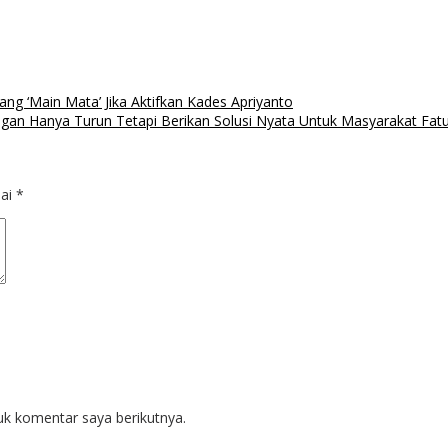
 ‘Main Mata’ Jika Aktifkan Kades Apriyanto
gan Hanya Turun Tetapi Berikan Solusi Nyata Untuk Masyarakat Fat
dai
*
uk komentar saya berikutnya.