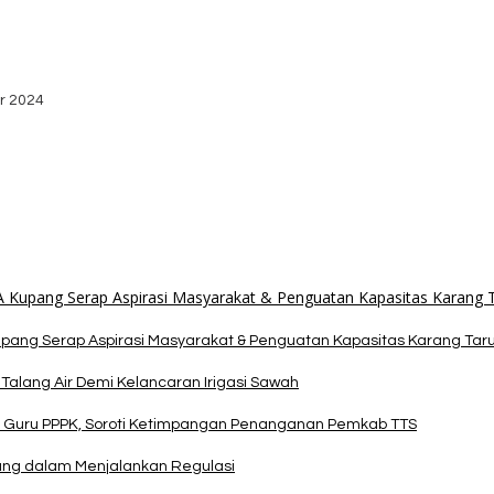
bako dari Yayasan YNS
stribusi Logistik di Kecamatan Kuanfatu
r 2024
dan Apresiasi Kemenangan Paket Bumy
upang Serap Aspirasi Masyarakat & Penguatan Kapasitas Karang Tar
alang Air Demi Kelancaran Irigasi Sawah
 Guru PPPK, Soroti Ketimpangan Penanganan Pemkab TTS
pang dalam Menjalankan Regulasi