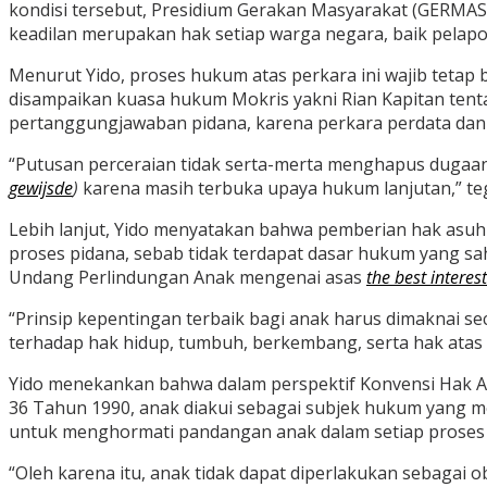
kondisi tersebut, Presidium Gerakan Masyarakat (GERMA
keadilan merupakan hak setiap warga negara, baik pelapo
‎Menurut Yido, proses hukum atas perkara ini wajib tetap
disampaikan kuasa hukum Mokris yakni Rian Kapitan ten
pertanggungjawaban pidana, karena perkara perdata dan p
‎“Putusan perceraian tidak serta-merta menghapus dugaan
gewijsde
)
karena masih terbuka upaya hukum lanjutan,” te
‎Lebih lanjut, Yido menyatakan bahwa pemberian hak asuh
proses pidana, sebab tidak terdapat dasar hukum yang s
Undang Perlindungan Anak mengenai asas
the best interest
‎“Prinsip kepentingan terbaik bagi anak harus dimaknai 
terhadap hak hidup, tumbuh, berkembang, serta hak atas 
‎Yido menekankan bahwa dalam perspektif Konvensi Hak A
36 Tahun 1990, anak diakui sebagai subjek hukum yang me
untuk menghormati pandangan anak dalam setiap proses 
“Oleh karena itu, anak tidak dapat diperlakukan sebagai o