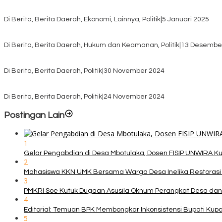
Awali Tahun dengan Kasih, 500 Lansia di TTS Terima Bantuan Sem
Di Berita, Berita Daerah, Ekonomi, Lainnya, Politik
|
5 Januari 2025
Pilkada TTS, Babinsa Koramil 1621-05/Panite Pastikan Keamanan Di
Di Berita, Berita Daerah, Hukum dan Keamanan, Politik
|
13 Desembe
Pasca Quick Count Pilkada TTS, Daniel Oematan Akui Kekalahan 
Di Berita, Berita Daerah, Politik
|
30 November 2024
KPU TTS Mulai Distribusi Logistik Pilkada ke 12 Kecamatan Terjauh
Di Berita, Berita Daerah, Politik
|
24 November 2024
Postingan Lain
1
Gelar Pengabdian di Desa Mbotulaka, Dosen FISIP UNWIRA K
2
Mahasiswa KKN UMK Bersama Warga Desa Inelika Restorasi T
3
PMKRI Soe Kutuk Dugaan Asusila Oknum Perangkat Desa dan
4
Editorial: Temuan BPK Membongkar Inkonsistensi Bupati Ku
5