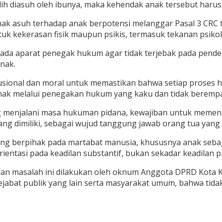
h diasuh oleh ibunya, maka kehendak anak tersebut harus d
 asuh terhadap anak berpotensi melanggar Pasal 3 CRC te
uk kekerasan fisik maupun psikis, termasuk tekanan psiko
pada aparat penegak hukum agar tidak terjebak pada pend
nak.
usional dan moral untuk memastikan bahwa setiap proses h
ak melalui penegakan hukum yang kaku dan tidak berempat
g menjalani masa hukuman pidana, kewajiban untuk memenu
ng dimiliki, sebagai wujud tanggung jawab orang tua yang
ng berpihak pada martabat manusia, khususnya anak seba
ientasi pada keadilan substantif, bukan sekadar keadilan 
an masalah ini dilakukan oleh oknum Anggota DPRD Kota K
pejabat publik yang lain serta masyarakat umum, bahwa tid