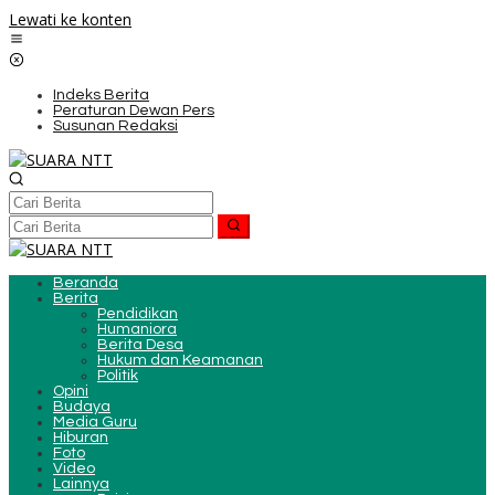
Lewati ke konten
Indeks Berita
Peraturan Dewan Pers
Susunan Redaksi
Beranda
Berita
Pendidikan
Humaniora
Berita Desa
Hukum dan Keamanan
Politik
Opini
Budaya
Media Guru
Hiburan
Foto
Video
Lainnya