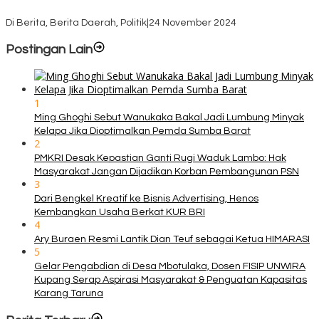
KPU TTS Mulai Distribusi Logistik Pilkada ke 12 Kecamatan Terjauh
Di Berita, Berita Daerah, Politik
|
24 November 2024
Postingan Lain
1
Ming Ghoghi Sebut Wanukaka Bakal Jadi Lumbung Minyak
Kelapa Jika Dioptimalkan Pemda Sumba Barat
2
PMKRI Desak Kepastian Ganti Rugi Waduk Lambo: Hak
Masyarakat Jangan Dijadikan Korban Pembangunan PSN
3
Dari Bengkel Kreatif ke Bisnis Advertising, Henos
Kembangkan Usaha Berkat KUR BRI
4
Ary Buraen Resmi Lantik Dian Teuf sebagai Ketua HIMARASI
5
Gelar Pengabdian di Desa Mbotulaka, Dosen FISIP UNWIRA
Kupang Serap Aspirasi Masyarakat & Penguatan Kapasitas
Karang Taruna