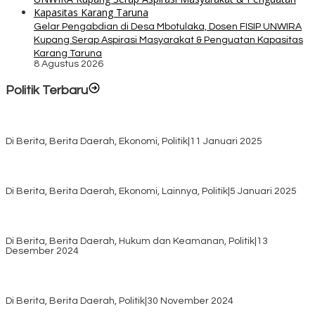
Gelar Pengabdian di Desa Mbotulaka, Dosen FISIP UNWIRA
Kupang Serap Aspirasi Masyarakat & Penguatan Kapasitas
Karang Taruna
8 Agustus 2026
Politik Terbaru
Rayakan HUT ke-52, DPD Provinsi NTT Gelar Sejumlah Kegiatan.
Di Berita, Berita Daerah, Ekonomi, Politik
|
11 Januari 2025
Awali Tahun dengan Kasih, 500 Lansia di TTS Terima Bantuan
Sembako dari Yayasan YNS
Di Berita, Berita Daerah, Ekonomi, Lainnya, Politik
|
5 Januari 2025
Pilkada TTS, Babinsa Koramil 1621-05/Panite Pastikan Keamanan
Distribusi Logistik di Kecamatan Kuanfatu
Di Berita, Berita Daerah, Hukum dan Keamanan, Politik
|
13
Desember 2024
Pasca Quick Count Pilkada TTS, Daniel Oematan Akui Kekalahan
dan Apresiasi Kemenangan Paket Bumy
Di Berita, Berita Daerah, Politik
|
30 November 2024