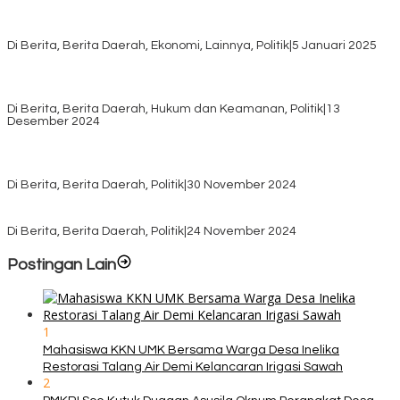
Awali Tahun dengan Kasih, 500 Lansia di TTS Terima Bantuan
Sembako dari Yayasan YNS
Di Berita, Berita Daerah, Ekonomi, Lainnya, Politik
|
5 Januari 2025
Pilkada TTS, Babinsa Koramil 1621-05/Panite Pastikan Keamanan
Distribusi Logistik di Kecamatan Kuanfatu
Di Berita, Berita Daerah, Hukum dan Keamanan, Politik
|
13
Desember 2024
Pasca Quick Count Pilkada TTS, Daniel Oematan Akui Kekalahan
dan Apresiasi Kemenangan Paket Bumy
Di Berita, Berita Daerah, Politik
|
30 November 2024
KPU TTS Mulai Distribusi Logistik Pilkada ke 12 Kecamatan Terjauh
Di Berita, Berita Daerah, Politik
|
24 November 2024
Postingan Lain
1
Mahasiswa KKN UMK Bersama Warga Desa Inelika
Restorasi Talang Air Demi Kelancaran Irigasi Sawah
2