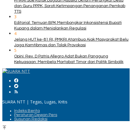
PMKRI Soe Kutuk Dugaan Asusila Oknum Perangkat Desa
dan Guru PPPK, Soroti Ketimpangan Penanganan Pemkab
TTS
3
Editorial: Temuan BPK Membongkar Inkonsistensi Bupati
Kupang dalam Menjalankan Regulasi
4
Jelang HUT ke-81 RI, PMKRI Atambua Ajak Masyarakat Belu
Jaga Kamtibmas dan Tolak Provokasi
5
Opini: Rev. D Patris Allegro Adat Bukan Panggung
Kekuasaan: Membela Martabat Timor dari Politik Simbolik
SUARA NTT | Tegas, Lugas, Kritis
Indeks Berita
Peraturan Dewan Pers
Susunan Redaksi