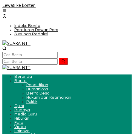
Lewati ke konten
Indeks Berita
Peraturan Dewan Pers
Susunan Redaksi
Beranda
Berita
Pendidikan
Humaniora
Berita Desa
Hukum dan Keamanan
Politik
Opini
Budaya
Media Guru
Hiburan
Foto
Video
Lainnya