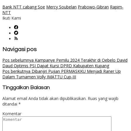
Bank NTT cabang Soe
Mercy Soubelan
Prabowo-Gibran
Rapim-
NTT
Ikuti Kami
Navigasi pos
Pos sebelumnya
Kampanye Pemilu 2024 Terakhir di Oebelo David
Daud Optimis PSI Dapat Kursi DPRD Kabupaten Kupang
Pos berikutnya
Dibanjiri Pujian PERMASKKU Menjadi Raner Up
Dalam Turnamen Volly IMATTU Cup-III
Tinggalkan Balasan
Alamat email Anda tidak akan dipublikasikan.
Ruas yang wajib
ditandai
*
Komentar