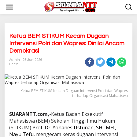
L
e
w
a
t
i
k
Ketua BEM STIKUM Kecam Dugaan
e
Intervensi Polri dan Wapres: Dinilai Ancam
k
Demokrasi
o
n
Admin
26 Juni 2026
t
Berita
e
n
‎Ketua BEM STIKUM Kecam Dugaan Intervensi Polri dan Wapres
terhadap Organisasi Mahasiswa
SUARANTT.com,-
Ketua Badan Eksekutif
Mahasiswa (BEM) Sekolah Tinggi Ilmu Hukum
(STIKUM)
Prof. Dr. Yohanes Usfunan, SH., MH.
,
Nayu Tefu
, mengecam keras dugaan intervensi