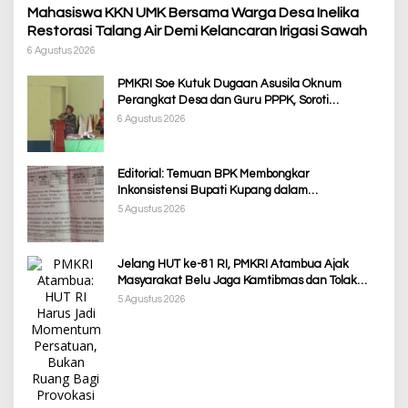
Mahasiswa KKN UMK Bersama Warga Desa Inelika
Restorasi Talang Air Demi Kelancaran Irigasi Sawah
6 Agustus 2026
PMKRI Soe Kutuk Dugaan Asusila Oknum
Perangkat Desa dan Guru PPPK, Soroti
Ketimpangan Penanganan Pemkab TTS
6 Agustus 2026
Editorial: Temuan BPK Membongkar
Inkonsistensi Bupati Kupang dalam
Menjalankan Regulasi
5 Agustus 2026
Jelang HUT ke-81 RI, PMKRI Atambua Ajak
Masyarakat Belu Jaga Kamtibmas dan Tolak
Provokasi
5 Agustus 2026