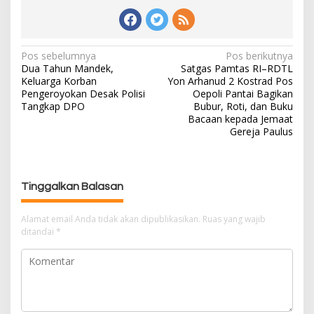
Pos sebelumnya
Pos berikutnya
N
Dua Tahun Mandek,
Satgas Pamtas RI–RDTL
a
Keluarga Korban
Yon Arhanud 2 Kostrad Pos
v
Pengeroyokan Desak Polisi
Oepoli Pantai Bagikan
i
Tangkap DPO
Bubur, Roti, dan Buku
g
Bacaan kepada Jemaat
Gereja Paulus
a
s
i
p
Tinggalkan Balasan
o
s
Alamat email Anda tidak akan dipublikasikan.
Ruas yang wajib
ditandai
*