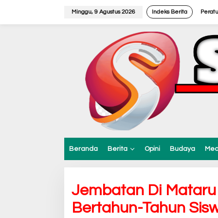
L
e
Minggu, 9 Agustus 2026
Indeks Berita
Perat
w
a
t
i
k
e
k
o
n
t
e
n
Beranda
Berita
Opini
Budaya
Med
Jembatan Di Mataru 
Bertahun-Tahun Sis