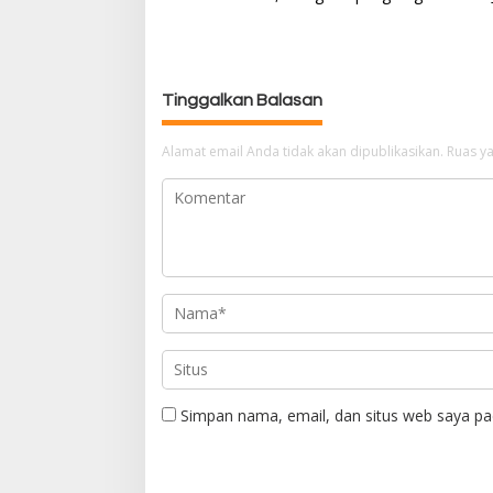
v
i
g
a
Tinggalkan Balasan
s
i
p
Alamat email Anda tidak akan dipublikasikan.
Ruas ya
o
s
Simpan nama, email, dan situs web saya pa