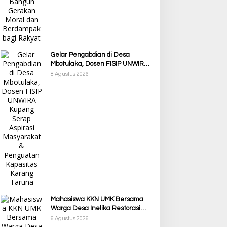
Gelar Pengabdian di Desa
Mbotulaka, Dosen FISIP UNWIRA
Kupang Serap Aspirasi
8 Agustus 2026
Masyarakat & Penguatan
Kapasitas Karang Taruna
Mahasiswa KKN UMK Bersama
Warga Desa Inelika Restorasi
Talang Air Demi Kelancaran
6 Agustus 2026
Irigasi Sawah