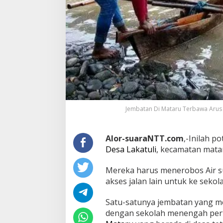
Jembatan Di Mataru Terbawa Arus 
Alor-suaraNTT.com
,-Inilah p
Desa Lakatuli
, kecamatan mata
Mereka harus menerobos Air s
akses jalan lain untuk ke sekola
Satu-satunya jembatan yang m
dengan sekolah menengah pe