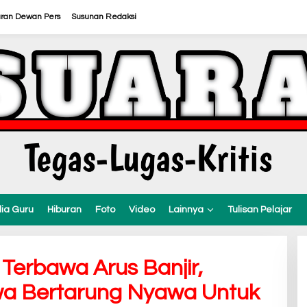
uran Dewan Pers
Susunan Redaksi
ia Guru
Hiburan
Foto
Video
Lainnya
Tulisan Pelajar
Terbawa Arus Banjir,
wa Bertarung Nyawa Untuk