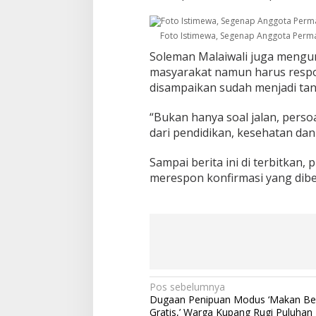
Foto Istimewa, Segenap Anggota Perm
Soleman Malaiwali juga mengun
masyarakat namun harus respon
disampaikan sudah menjadi ta
“Bukan hanya soal jalan, perso
dari pendidikan, kesehatan dan
Sampai berita ini di terbitkan
merespon konfirmasi yang dibe
Pos sebelumnya
N
Dugaan Penipuan Modus ‘Makan Ber
a
Gratis,’ Warga Kupang Rugi Puluhan 