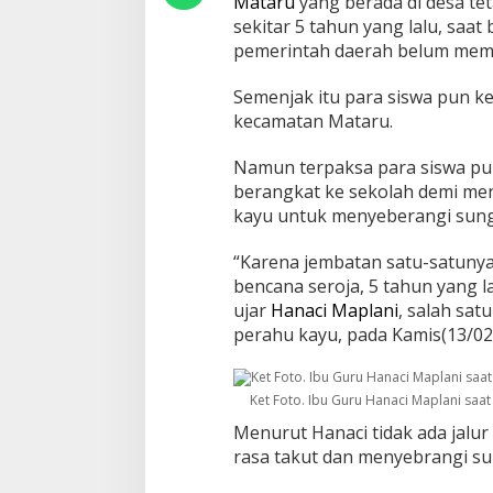
Mataru
yang berada di desa tet
sekitar 5 tahun yang lalu, saat 
pemerintah daerah belum mem
Semenjak itu para siswa pun k
kecamatan Mataru.
Namun terpaksa para siswa pu
berangkat ke sekolah demi me
kayu untuk menyeberangi sung
“Karena jembatan satu-satunya 
bencana seroja, 5 tahun yang 
ujar
Hanaci Maplani
, salah sa
perahu kayu, pada Kamis(13/02
Ket Foto. Ibu Guru Hanaci Maplani saa
Menurut Hanaci tidak ada jalur
rasa takut dan menyebrangi s