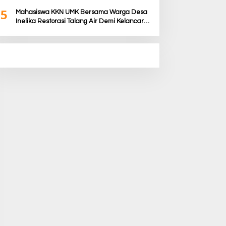
Masyarakat & Penguatan Kapasitas Karang
5
Taruna
Mahasiswa KKN UMK Bersama Warga Desa
Inelika Restorasi Talang Air Demi Kelancaran
Irigasi Sawah