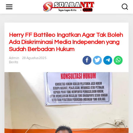
L
e
w
a
t
i
k
Herry FF Battileo Ingatkan Agar Tak Boleh
e
Ada Diskriminasi Media Independen yang
k
Sudah Berbadan Hukum
o
n
Admin
28 Agustus 2025
t
Berita
e
n