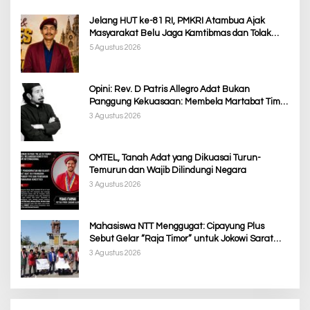
Jelang HUT ke-81 RI, PMKRI Atambua Ajak
Masyarakat Belu Jaga Kamtibmas dan Tolak
Provokasi
5 Agustus 2026
Opini: Rev. D Patris Allegro Adat Bukan
Panggung Kekuasaan: Membela Martabat Timor
dari Politik Simbolik
3 Agustus 2026
OMTEL, Tanah Adat yang Dikuasai Turun-
Temurun dan Wajib Dilindungi Negara
3 Agustus 2026
Mahasiswa NTT Menggugat: Cipayung Plus
Sebut Gelar “Raja Timor” untuk Jokowi Sarat
Kepentingan Politik
3 Agustus 2026