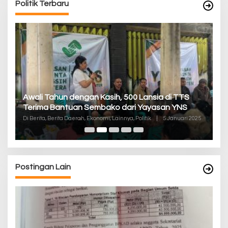
Politik Terbaru
P
Awali Tahun dengan Kasih, 500 Lansia di TTS
Pa
Terima Bantuan Sembako dari Yayasan YNS
K
Di
Di Berita, Berita Daerah, Ekonomi, Lainnya, Politik
|
5 Januari 2025
De
Postingan Lain