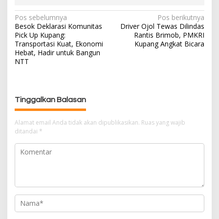
Pos sebelumnya
Pos berikutnya
N
Besok Deklarasi Komunitas
Driver Ojol Tewas Dilindas
a
Pick Up Kupang:
Rantis Brimob, PMKRI
v
Transportasi Kuat, Ekonomi
Kupang Angkat Bicara
i
Hebat, Hadir untuk Bangun
g
NTT
a
s
i
Tinggalkan Balasan
p
o
Alamat email Anda tidak akan dipublikasikan.
Ruas yang wajib
s
ditandai
*