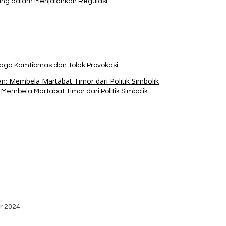
pang dalam Menjalankan Regulasi
Jaga Kamtibmas dan Tolak Provokasi
Membela Martabat Timor dari Politik Simbolik
bako dari Yayasan YNS
stribusi Logistik di Kecamatan Kuanfatu
r 2024
dan Apresiasi Kemenangan Paket Bumy