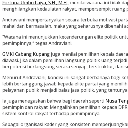
Fortuna Umbu Laiya, S.H., M.H.,
menilai wacana ini tidak 
menghilangkan kedaulatan rakyat, mempersempit ruang part
Andraviani mempertanyakan secara terbuka motivasi parta
mahal dan bermasalah, maka yang seharusnya dibenahi adala
“Wacana ini menunjukkan kecenderungan elite politik u
pemimpinnya,” tegas Andraviani.
GMKI Cabang Kupang
juga menilai pemilihan kepala daer
diawasi. Jika dalam pemilihan langsung politik uang terjad
berpotensi berlangsung secara senyap, terstruktur, dan suli
Menurut Andraviani, kondisi ini sangat berbahaya bagi ke
lebih bertanggung jawab kepada elite partai yang memil
pelayanan publik menjadi balas jasa politik, yang tentuny
Ia juga menegaskan bahwa bagi daerah seperti
Nusa Teng
pemimpin dan rakyat. Mengalihkan pemilihan kepada DPRD
sistem kontrol rakyat terhadap pemimpinnya.
Sebagai organisasi kader yang konsisten memperjuangkan