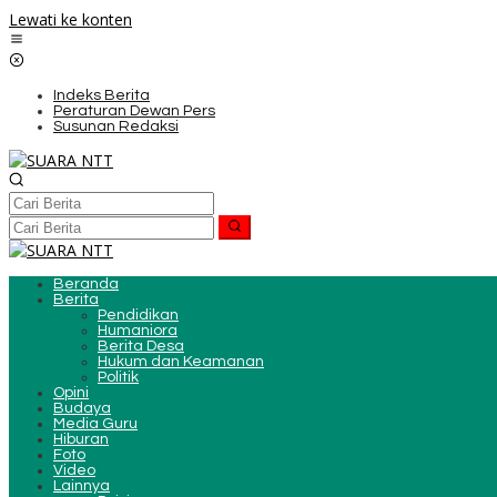
Lewati ke konten
Indeks Berita
Peraturan Dewan Pers
Susunan Redaksi
Beranda
Berita
Pendidikan
Humaniora
Berita Desa
Hukum dan Keamanan
Politik
Opini
Budaya
Media Guru
Hiburan
Foto
Video
Lainnya