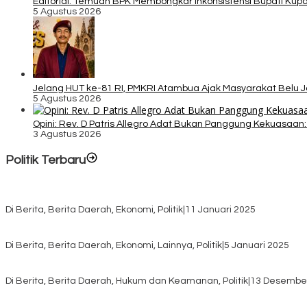
Editorial: Temuan BPK Membongkar Inkonsistensi Bupati Ku
5 Agustus 2026
Jelang HUT ke-81 RI, PMKRI Atambua Ajak Masyarakat Belu 
5 Agustus 2026
Opini: Rev. D Patris Allegro Adat Bukan Panggung Kekuasaan: 
3 Agustus 2026
Politik Terbaru
Rayakan HUT ke-52, DPD Provinsi NTT Gelar Sejumlah Kegiatan.
Di Berita, Berita Daerah, Ekonomi, Politik
|
11 Januari 2025
Awali Tahun dengan Kasih, 500 Lansia di TTS Terima Bantuan Sem
Di Berita, Berita Daerah, Ekonomi, Lainnya, Politik
|
5 Januari 2025
Pilkada TTS, Babinsa Koramil 1621-05/Panite Pastikan Keamanan Di
Di Berita, Berita Daerah, Hukum dan Keamanan, Politik
|
13 Desembe
Pasca Quick Count Pilkada TTS, Daniel Oematan Akui Kekalahan 