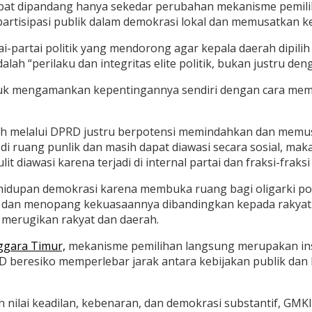
dapat dipandang hanya sekedar perubahan mekanisme pemilih
isipasi publik dalam demokrasi lokal dan memusatkan kekua
i-partai politik yang mendorong agar kepala daerah dipili
h “perilaku dan integritas elite politik, bukan justru den
ntuk mengamankan kepentingannya sendiri dengan cara mem
ah melalui DPRD justru berpotensi memindahkan dan memusat
i di ruang punlik dan masih dapat diawasi secara sosial, ma
t diawasi karena terjadi di internal partai dan fraksi-fraks
hidupan demokrasi karena membuka ruang bagi oligarki poli
ih dan menopang kekuasaannya dibandingkan kepada rakyat.
a merugikan rakyat dan daerah.
gara Timur,
mekanisme pemilihan langsung merupakan in
 beresiko memperlebar jarak antara kebijakan publik dan
 nilai keadilan, kebenaran, dan demokrasi substantif, GM