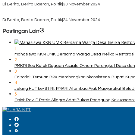
Di Berita, Berita Daerah, Politik
|
30 November 2024
KPU TTS Mulai Distribusi Logistik Pilkada ke 12 Kecamatan Terjauh
Di Berita, Berita Daerah, Politik
|
24 November 2024
Postingan Lain
1
Mahasiswa KKN UMK Bersama Warga Desa Inelika Restorasi T
2
PMKRI Soe Kutuk Dugaan Asusila Oknum Perangkat Desa dan
3
Editorial: Temuan BPK Membongkar Inkonsistensi Bupati Ku
4
Jelang HUT ke-81 RI, PMKRI Atambua Ajak Masyarakat Belu 
5
Opini: Rev. D Patris Allegro Adat Bukan Panggung Kekuasaan: 