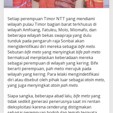
Setiap perempuan Timor NTT yang mendiami
wilayah pulau Timor bagian barat terkhusus di
wilayah Amfoang, Fatuleu, Molo, Miomafo, dan
beberapa wilayah bekas swapraja yang dulu
tunduk pada pengaruh raja Sonbai akan
mengidentifikasi diri mereka sebagai
bife meto
.
Sebutan
bife meto
yang menyingkat
bife pah meto
bermaksud menjelaskan keberadaan mereka
sebagai perempuan di wilayah yang kering. Bife
berarti perempuan, pah meto merujuk pada
wilayah yang kering. Para lelaki mengindetifikasi
diri atau disebut oleh pihak luar sebagai
atoin meto
,
yang juga menyingkat
atoin pah meto
.
Siapa sangka, beberapa abad lalu,
bife meto
yang
tidak sedikit generasi penerusnya saat ini rentan
dieksploitasi karena cenderung distigmakan
sebagai perempuan bodoh dan lemah ternyata