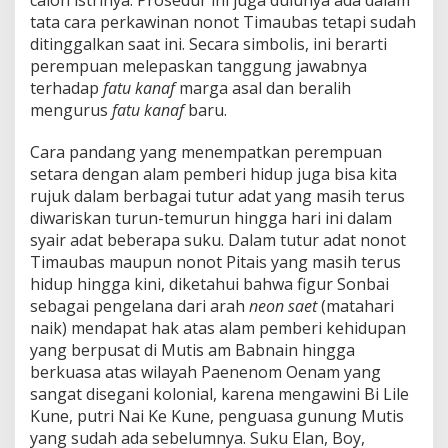
calon istrinya. Prosedur ini juga dulunya ada dalam
tata cara perkawinan nonot Timaubas tetapi sudah
ditinggalkan saat ini. Secara simbolis, ini berarti
perempuan melepaskan tanggung jawabnya
terhadap
fatu kanaf
marga asal dan beralih
mengurus
fatu kanaf
baru.
Cara pandang yang menempatkan perempuan
setara dengan alam pemberi hidup juga bisa kita
rujuk dalam berbagai tutur adat yang masih terus
diwariskan turun-temurun hingga hari ini dalam
syair adat beberapa suku. Dalam tutur adat nonot
Timaubas maupun nonot Pitais yang masih terus
hidup hingga kini, diketahui bahwa figur Sonbai
sebagai pengelana dari arah
neon saet
(matahari
naik) mendapat hak atas alam pemberi kehidupan
yang berpusat di Mutis am Babnain hingga
berkuasa atas wilayah Paenenom Oenam yang
sangat disegani kolonial, karena mengawini Bi Lile
Kune, putri Nai Ke Kune, penguasa gunung Mutis
yang sudah ada sebelumnya. Suku Elan, Boy,