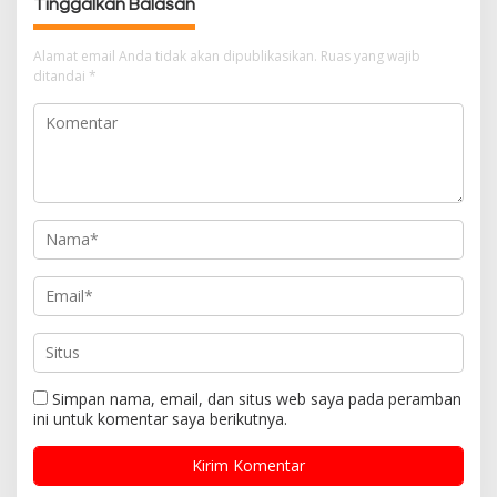
Tinggalkan Balasan
i
p
Alamat email Anda tidak akan dipublikasikan.
Ruas yang wajib
o
ditandai
*
s
Simpan nama, email, dan situs web saya pada peramban
ini untuk komentar saya berikutnya.