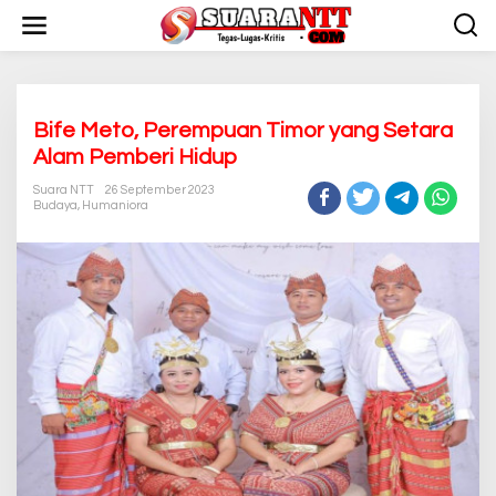
L
e
w
a
t
i
k
Bife Meto, Perempuan Timor yang Setara
e
Alam Pemberi Hidup
k
o
Suara NTT
26 September 2023
n
Budaya
,
Humaniora
t
e
n