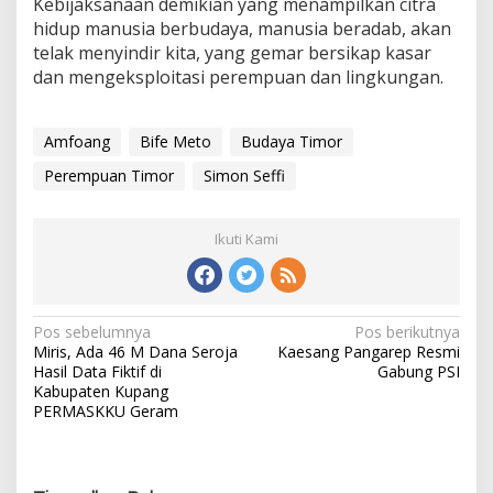
Kebijaksanaan demikian yang menampilkan citra
hidup manusia berbudaya, manusia beradab, akan
telak menyindir kita, yang gemar bersikap kasar
dan mengeksploitasi perempuan dan lingkungan.
Amfoang
Bife Meto
Budaya Timor
Perempuan Timor
Simon Seffi
Ikuti Kami
Pos sebelumnya
Pos berikutnya
N
Miris, Ada 46 M Dana Seroja
Kaesang Pangarep Resmi
a
Hasil Data Fiktif di
Gabung PSI
v
Kabupaten Kupang
i
PERMASKKU Geram
g
a
s