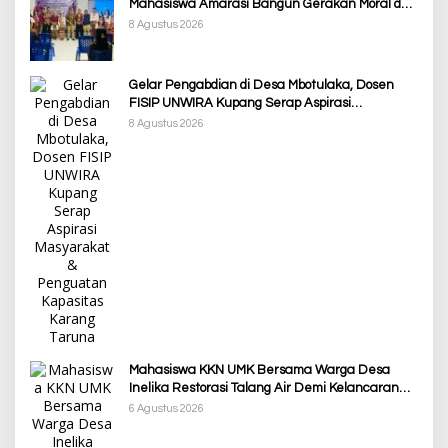
Mahasiswa Amarasi Bangun Gerakan Moral dan
Berdampak bagi Rakyat
8 Agustus 2026
Gelar Pengabdian di Desa Mbotulaka, Dosen
FISIP UNWIRA Kupang Serap Aspirasi
Masyarakat & Penguatan Kapasitas Karang
8 Agustus 2026
Taruna
Mahasiswa KKN UMK Bersama Warga Desa
Inelika Restorasi Talang Air Demi Kelancaran
Irigasi Sawah
6 Agustus 2026