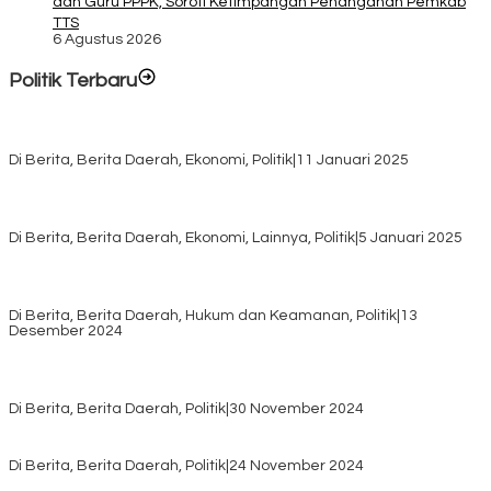
dan Guru PPPK, Soroti Ketimpangan Penanganan Pemkab
TTS
6 Agustus 2026
Politik Terbaru
Rayakan HUT ke-52, DPD Provinsi NTT Gelar Sejumlah Kegiatan.
Di Berita, Berita Daerah, Ekonomi, Politik
|
11 Januari 2025
Awali Tahun dengan Kasih, 500 Lansia di TTS Terima Bantuan
Sembako dari Yayasan YNS
Di Berita, Berita Daerah, Ekonomi, Lainnya, Politik
|
5 Januari 2025
Pilkada TTS, Babinsa Koramil 1621-05/Panite Pastikan Keamanan
Distribusi Logistik di Kecamatan Kuanfatu
Di Berita, Berita Daerah, Hukum dan Keamanan, Politik
|
13
Desember 2024
Pasca Quick Count Pilkada TTS, Daniel Oematan Akui Kekalahan
dan Apresiasi Kemenangan Paket Bumy
Di Berita, Berita Daerah, Politik
|
30 November 2024
KPU TTS Mulai Distribusi Logistik Pilkada ke 12 Kecamatan Terjauh
Di Berita, Berita Daerah, Politik
|
24 November 2024