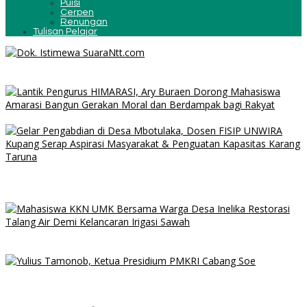
Puisi
Cerpen
Renungan
Tulisan Pelajar
Dari Bengkel Kreatif ke Bisnis Advertising, Henos Kembangkan
Usaha Berkat KUR BRI
Ary Buraen Resmi Lantik Dian Teuf sebagai Ketua HIMARASI
Gelar Pengabdian di Desa Mbotulaka, Dosen FISIP UNWIRA
Kupang Serap Aspirasi Masyarakat & Penguatan Kapasitas
Karang Taruna
Mahasiswa KKN UMK Bersama Warga Desa Inelika Restorasi
Talang Air Demi Kelancaran Irigasi Sawah
PMKRI Soe Kutuk Dugaan Asusila Oknum Perangkat Desa dan
Guru PPPK, Soroti Ketimpangan Penanganan Pemkab TTS