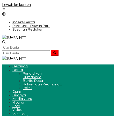
Lewati ke konten
Indeks Berita
Peraturan Dewan Pers
Susunan Redaksi
Beranda
Berita
Pendidikan
Humaniora
Berita Desa
Hukum dan Keamanan
Politik
Opini
Budaya
Media Guru
Hiburan
Foto
Video
Lainnya