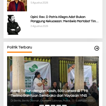
Provokasi
5 Agustus 2026
Opini: Rev. D Patris Allegro Adat Bukan
Panggung Kekuasaan: Membela Martabat Timor
dari Politik Simbolik
3 Agustus 2026
Politik Terbaru
P
Awali Tahun dengan Kasih, 500 Lansia di TTS
Pa
Terima Bantuan Sembako dari Yayasan YNS
K
Di
Di Berita, Berita Daerah, Ekonomi, Lainnya, Politik
|
5 Januari 2025
De