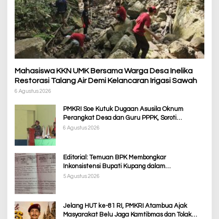
Mahasiswa KKN UMK Bersama Warga Desa Inelika
Restorasi Talang Air Demi Kelancaran Irigasi Sawah
6 Agustus 2026
PMKRI Soe Kutuk Dugaan Asusila Oknum
Perangkat Desa dan Guru PPPK, Soroti
Ketimpangan Penanganan Pemkab TTS
6 Agustus 2026
Editorial: Temuan BPK Membongkar
Inkonsistensi Bupati Kupang dalam
Menjalankan Regulasi
5 Agustus 2026
Jelang HUT ke-81 RI, PMKRI Atambua Ajak
Masyarakat Belu Jaga Kamtibmas dan Tolak