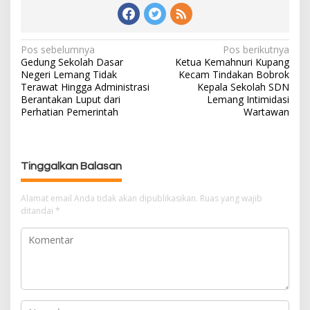
Pos sebelumnya
Pos berikutnya
N
Gedung Sekolah Dasar
Ketua Kemahnuri Kupang
a
Negeri Lemang Tidak
Kecam Tindakan Bobrok
v
Terawat Hingga Administrasi
Kepala Sekolah SDN
i
Berantakan Luput dari
Lemang Intimidasi
g
Perhatian Pemerintah
Wartawan
a
s
i
Tinggalkan Balasan
p
o
Alamat email Anda tidak akan dipublikasikan.
Ruas yang wajib
s
ditandai
*