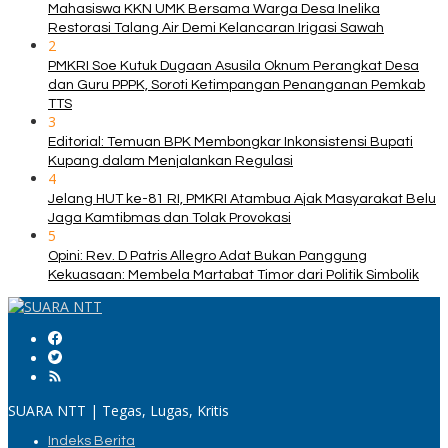
Mahasiswa KKN UMK Bersama Warga Desa Inelika
Restorasi Talang Air Demi Kelancaran Irigasi Sawah
2
PMKRI Soe Kutuk Dugaan Asusila Oknum Perangkat Desa
dan Guru PPPK, Soroti Ketimpangan Penanganan Pemkab
TTS
3
Editorial: Temuan BPK Membongkar Inkonsistensi Bupati
Kupang dalam Menjalankan Regulasi
4
Jelang HUT ke-81 RI, PMKRI Atambua Ajak Masyarakat Belu
Jaga Kamtibmas dan Tolak Provokasi
5
Opini: Rev. D Patris Allegro Adat Bukan Panggung
Kekuasaan: Membela Martabat Timor dari Politik Simbolik
SUARA NTT | Tegas, Lugas, Kritis
Indeks Berita