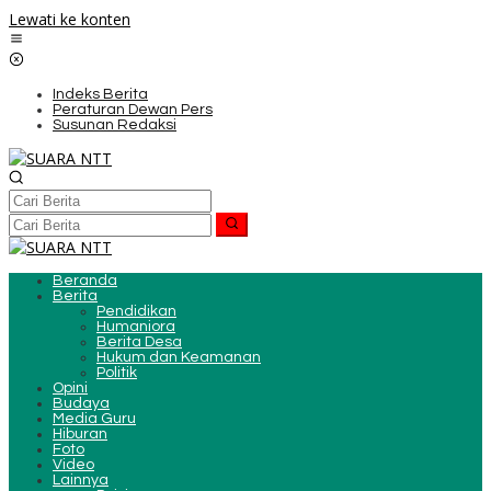
Lewati ke konten
Indeks Berita
Peraturan Dewan Pers
Susunan Redaksi
Beranda
Berita
Pendidikan
Humaniora
Berita Desa
Hukum dan Keamanan
Politik
Opini
Budaya
Media Guru
Hiburan
Foto
Video
Lainnya