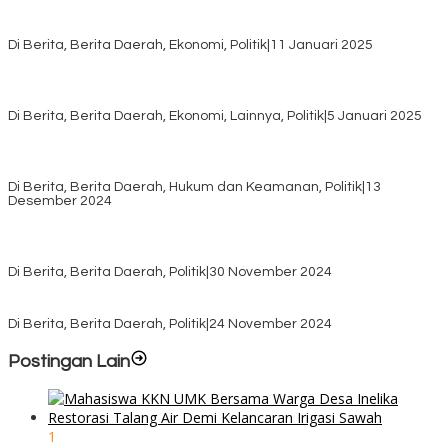
Rayakan HUT ke-52, DPD Provinsi NTT Gelar Sejumlah Kegiatan.
Di Berita, Berita Daerah, Ekonomi, Politik
|
11 Januari 2025
Awali Tahun dengan Kasih, 500 Lansia di TTS Terima Bantuan
Sembako dari Yayasan YNS
Di Berita, Berita Daerah, Ekonomi, Lainnya, Politik
|
5 Januari 2025
Pilkada TTS, Babinsa Koramil 1621-05/Panite Pastikan Keamanan
Distribusi Logistik di Kecamatan Kuanfatu
Di Berita, Berita Daerah, Hukum dan Keamanan, Politik
|
13
Desember 2024
Pasca Quick Count Pilkada TTS, Daniel Oematan Akui Kekalahan
dan Apresiasi Kemenangan Paket Bumy
Di Berita, Berita Daerah, Politik
|
30 November 2024
KPU TTS Mulai Distribusi Logistik Pilkada ke 12 Kecamatan Terjauh
Di Berita, Berita Daerah, Politik
|
24 November 2024
Postingan Lain
1