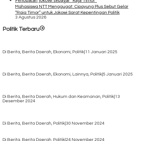
Mahasiswa NTT Menggugat: Cipayung Plus Sebut Gelar
“Raja Timor” untuk Jokowi Sarat Kepentingan Politik
3 Agustus 2026
Politik Terbaru
Rayakan HUT ke-52, DPD Provinsi NTT Gelar Sejumlah Kegiatan.
Di Berita, Berita Daerah, Ekonomi, Politik
|
11 Januari 2025
Awali Tahun dengan Kasih, 500 Lansia di TTS Terima Bantuan
Sembako dari Yayasan YNS
Di Berita, Berita Daerah, Ekonomi, Lainnya, Politik
|
5 Januari 2025
Pilkada TTS, Babinsa Koramil 1621-05/Panite Pastikan Keamanan
Distribusi Logistik di Kecamatan Kuanfatu
Di Berita, Berita Daerah, Hukum dan Keamanan, Politik
|
13
Desember 2024
Pasca Quick Count Pilkada TTS, Daniel Oematan Akui Kekalahan
dan Apresiasi Kemenangan Paket Bumy
Di Berita, Berita Daerah, Politik
|
30 November 2024
KPU TTS Mulai Distribusi Logistik Pilkada ke 12 Kecamatan Terjauh
Di Berita, Berita Daerah, Politik
|
24 November 2024