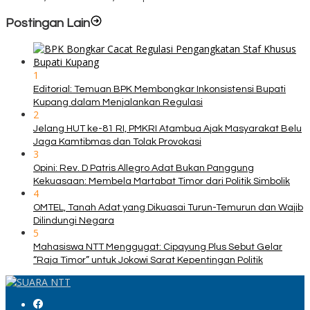
Postingan Lain
1
Editorial: Temuan BPK Membongkar Inkonsistensi Bupati
Kupang dalam Menjalankan Regulasi
2
Jelang HUT ke-81 RI, PMKRI Atambua Ajak Masyarakat Belu
Jaga Kamtibmas dan Tolak Provokasi
3
Opini: Rev. D Patris Allegro Adat Bukan Panggung
Kekuasaan: Membela Martabat Timor dari Politik Simbolik
4
OMTEL, Tanah Adat yang Dikuasai Turun-Temurun dan Wajib
Dilindungi Negara
5
Mahasiswa NTT Menggugat: Cipayung Plus Sebut Gelar
“Raja Timor” untuk Jokowi Sarat Kepentingan Politik