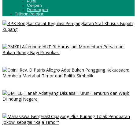
Puisi
Cerpen
Renungan
Tulisan Pelajar
Editorial: Temuan BPK Membongkar Inkonsistensi Bupati Kupang
dalam Menjalankan Regulasi
Jelang HUT ke-81 RI, PMKRI Atambua Ajak Masyarakat Belu Jaga
Kamtibmas dan Tolak Provokasi
Opini: Rev. D Patris Allegro Adat Bukan Panggung Kekuasaan:
Membela Martabat Timor dari Politik Simbolik
OMTEL, Tanah Adat yang Dikuasai Turun-Temurun dan Wajib
Dilindungi Negara
Mahasiswa NTT Menggugat: Cipayung Plus Sebut Gelar “Raja
Timor” untuk Jokowi Sarat Kepentingan Politik