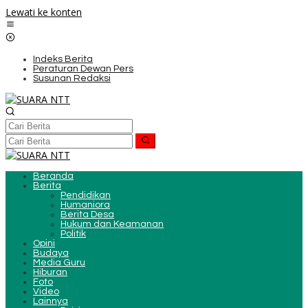
Lewati ke konten
Indeks Berita
Peraturan Dewan Pers
Susunan Redaksi
Beranda
Berita
Pendidikan
Humaniora
Berita Desa
Hukum dan Keamanan
Politik
Opini
Budaya
Media Guru
Hiburan
Foto
Video
Lainnya