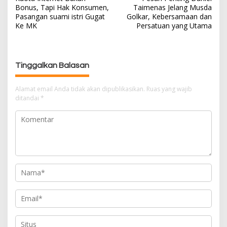
a
Bonus, Tapi Hak Konsumen,
Taimenas Jelang Musda
v
Pasangan suami istri Gugat
Golkar, Kebersamaan dan
i
Ke MK
Persatuan yang Utama
g
a
s
Tinggalkan Balasan
i
p
Alamat email Anda tidak akan dipublikasikan.
Ruas yang wajib
o
ditandai
*
s