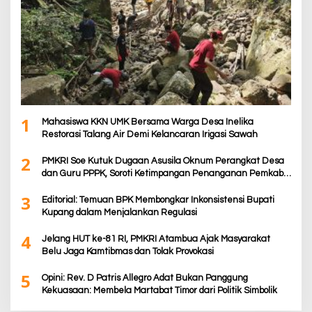
1
Mahasiswa KKN UMK Bersama Warga Desa Inelika
Restorasi Talang Air Demi Kelancaran Irigasi Sawah
2
PMKRI Soe Kutuk Dugaan Asusila Oknum Perangkat Desa
dan Guru PPPK, Soroti Ketimpangan Penanganan Pemkab
TTS
3
Editorial: Temuan BPK Membongkar Inkonsistensi Bupati
Kupang dalam Menjalankan Regulasi
4
Jelang HUT ke-81 RI, PMKRI Atambua Ajak Masyarakat
Belu Jaga Kamtibmas dan Tolak Provokasi
5
Opini: Rev. D Patris Allegro Adat Bukan Panggung
Kekuasaan: Membela Martabat Timor dari Politik Simbolik