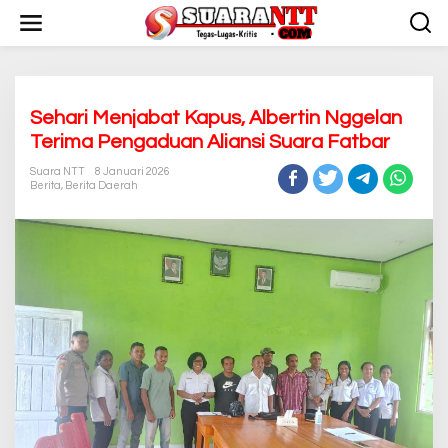
L
e
w
a
t
i
k
Sehari Menjabat Kapus, Albertin Nggelan
e
Terima Pengaduan Aliansi Suara Fatbar
k
o
Suara NTT
8 Januari 2026
n
Berita
,
Berita Daerah
t
e
n