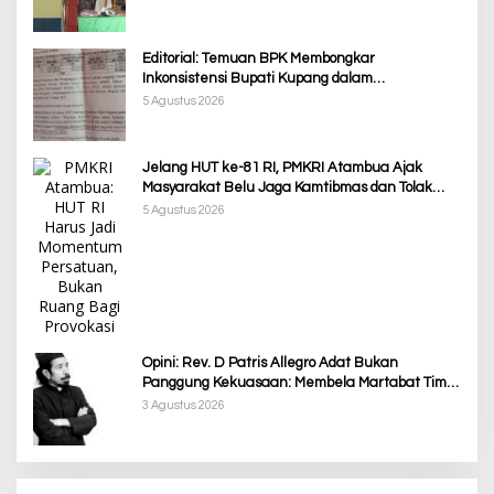
Editorial: Temuan BPK Membongkar
Inkonsistensi Bupati Kupang dalam
Menjalankan Regulasi
5 Agustus 2026
Jelang HUT ke-81 RI, PMKRI Atambua Ajak
Masyarakat Belu Jaga Kamtibmas dan Tolak
Provokasi
5 Agustus 2026
Opini: Rev. D Patris Allegro Adat Bukan
Panggung Kekuasaan: Membela Martabat Timor
dari Politik Simbolik
3 Agustus 2026
Awali Tahun dengan Kasih, 500 Lansia di TTS
Terima Bantuan Sembako dari Yayasan YNS