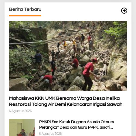
Berita Terbaru
Mahasiswa KKN UMK Bersama Warga Desa Inelika
Restorasi Talang Air Demi Kelancaran Irigasi Sawah
6 Agustus 2026
PMKRI Soe Kutuk Dugaan Asusila Oknum
Perangkat Desa dan Guru PPPK, Soroti
Ketimpangan Penanganan Pemkab TTS
6 Agustus 2026