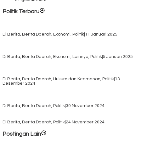
Politik Terbaru
Rayakan HUT ke-52, DPD Provinsi NTT Gelar Sejumlah Kegiatan.
Di Berita, Berita Daerah, Ekonomi, Politik
|
11 Januari 2025
Awali Tahun dengan Kasih, 500 Lansia di TTS Terima Bantuan
Sembako dari Yayasan YNS
Di Berita, Berita Daerah, Ekonomi, Lainnya, Politik
|
5 Januari 2025
Pilkada TTS, Babinsa Koramil 1621-05/Panite Pastikan Keamanan
Distribusi Logistik di Kecamatan Kuanfatu
Di Berita, Berita Daerah, Hukum dan Keamanan, Politik
|
13
Desember 2024
Pasca Quick Count Pilkada TTS, Daniel Oematan Akui Kekalahan
dan Apresiasi Kemenangan Paket Bumy
Di Berita, Berita Daerah, Politik
|
30 November 2024
KPU TTS Mulai Distribusi Logistik Pilkada ke 12 Kecamatan Terjauh
Di Berita, Berita Daerah, Politik
|
24 November 2024
Postingan Lain