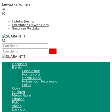
Lewati ke konten
Indeks Berita
Peraturan Dewan Pers
Susunan Redaksi
Beranda
Berita
Pendidikan
Humaniora
Berita Desa
Hukum dan Keamanan
Politik
Opini
Budaya
Media Guru
Hiburan
Foto
Video
Lainnya