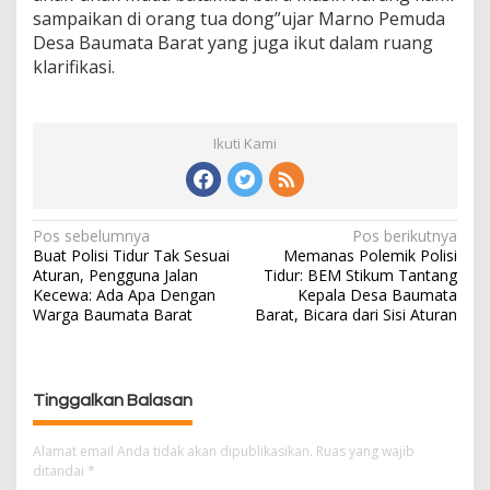
sampaikan di orang tua dong”ujar Marno Pemuda
Desa Baumata Barat yang juga ikut dalam ruang
klarifikasi.
Ikuti Kami
Pos sebelumnya
Pos berikutnya
N
Buat Polisi Tidur Tak Sesuai
Memanas Polemik Polisi
a
Aturan, Pengguna Jalan
Tidur: BEM Stikum Tantang
v
Kecewa: Ada Apa Dengan
Kepala Desa Baumata
i
Warga Baumata Barat
Barat, Bicara dari Sisi Aturan
g
a
s
Tinggalkan Balasan
i
p
Alamat email Anda tidak akan dipublikasikan.
Ruas yang wajib
o
ditandai
*
s