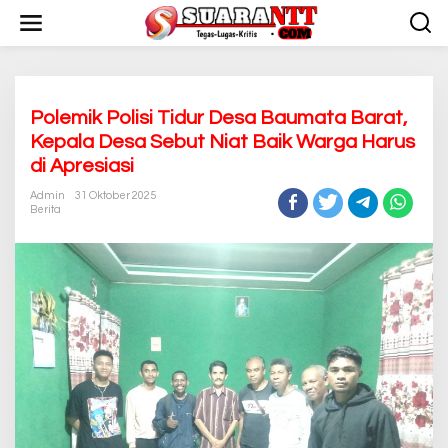
L
e
w
a
t
i
k
Polemik Polisi Tidur Desa Baumata Barat,
e
Kepala Desa Sebut Niat Baik Warga Harus
k
di Apresiasi
o
n
Admin
31 Oktober 2025
t
Berita
e
n