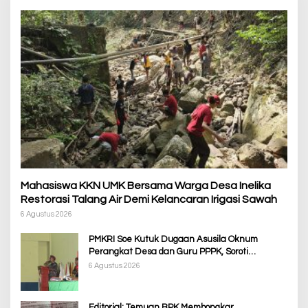
Mahasiswa KKN UMK Bersama Warga Desa Inelika
Restorasi Talang Air Demi Kelancaran Irigasi Sawah
6 Agustus 2026
PMKRI Soe Kutuk Dugaan Asusila Oknum
Perangkat Desa dan Guru PPPK, Soroti
Ketimpangan Penanganan Pemkab TTS
6 Agustus 2026
Editorial: Temuan BPK Membongkar