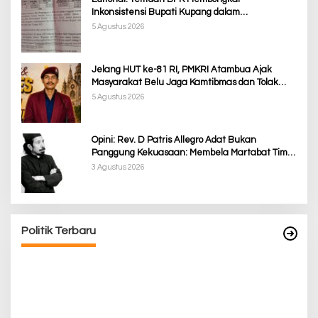
Inkonsistensi Bupati Kupang dalam
Menjalankan Regulasi
5 Agustus 2026
Jelang HUT ke-81 RI, PMKRI Atambua Ajak
Masyarakat Belu Jaga Kamtibmas dan Tolak
Provokasi
5 Agustus 2026
Opini: Rev. D Patris Allegro Adat Bukan
Panggung Kekuasaan: Membela Martabat Timor
dari Politik Simbolik
3 Agustus 2026
Awali Tahun dengan Kasih, 500 Lansia di TTS
Terima Bantuan Sembako dari Yayasan YNS
Di Berita, Berita Daerah, Ekonomi, Lainnya, Politik
|
5 Januari 2025
Politik Terbaru