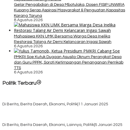
Gelar Pengabdian di Desa Mbotulaka, Dosen FISIP UNWIRA
Kupang Serap Aspirasi Masyarakat & Penguatan Kapasitas
Karang Taruna
8 Agustus 2026
Mahasiswa KKN UMK Bersama Warga Desa Inelika
Restorasi Talang Air Demi Kelancaran Irigasi Sawah
6 Agustus 2026
PMKRI Soe Kutuk Dugaan Asusila Oknum Perangkat Desa
dan Guru PPPK, Soroti Ketimpangan Penanganan Pemkab
TTS
6 Agustus 2026
Politik Terbaru
Rayakan HUT ke-52, DPD Provinsi NTT Gelar Sejumlah Kegiatan.
Di Berita, Berita Daerah, Ekonomi, Politik
|
11 Januari 2025
Awali Tahun dengan Kasih, 500 Lansia di TTS Terima Bantuan
Sembako dari Yayasan YNS
Di Berita, Berita Daerah, Ekonomi, Lainnya, Politik
|
5 Januari 2025