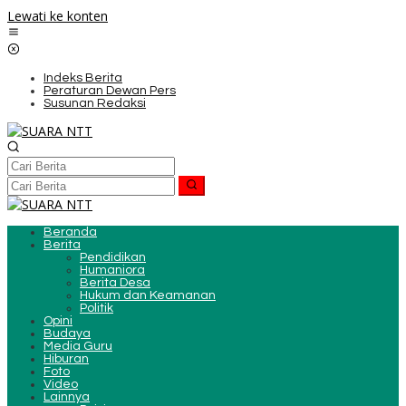
Lewati ke konten
Indeks Berita
Peraturan Dewan Pers
Susunan Redaksi
Beranda
Berita
Pendidikan
Humaniora
Berita Desa
Hukum dan Keamanan
Politik
Opini
Budaya
Media Guru
Hiburan
Foto
Video
Lainnya