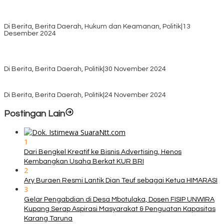
Pilkada TTS, Babinsa Koramil 1621-05/Panite Pastikan Keamanan
Distribusi Logistik di Kecamatan Kuanfatu
Di Berita, Berita Daerah, Hukum dan Keamanan, Politik
|
13
Desember 2024
Pasca Quick Count Pilkada TTS, Daniel Oematan Akui Kekalahan
dan Apresiasi Kemenangan Paket Bumy
Di Berita, Berita Daerah, Politik
|
30 November 2024
KPU TTS Mulai Distribusi Logistik Pilkada ke 12 Kecamatan Terjauh
Di Berita, Berita Daerah, Politik
|
24 November 2024
Postingan Lain
1
Dari Bengkel Kreatif ke Bisnis Advertising, Henos
Kembangkan Usaha Berkat KUR BRI
2
Ary Buraen Resmi Lantik Dian Teuf sebagai Ketua HIMARASI
3
Gelar Pengabdian di Desa Mbotulaka, Dosen FISIP UNWIRA
Kupang Serap Aspirasi Masyarakat & Penguatan Kapasitas
Karang Taruna