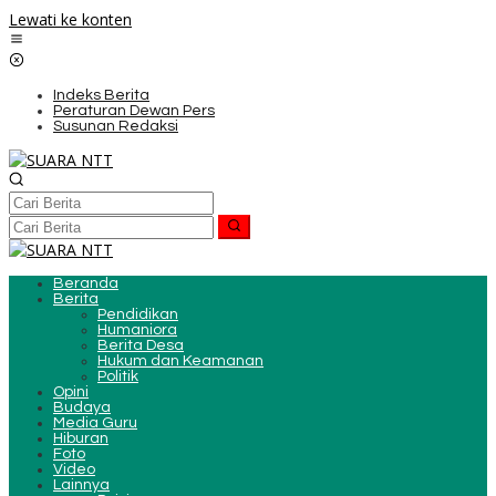
Lewati ke konten
Indeks Berita
Peraturan Dewan Pers
Susunan Redaksi
Beranda
Berita
Pendidikan
Humaniora
Berita Desa
Hukum dan Keamanan
Politik
Opini
Budaya
Media Guru
Hiburan
Foto
Video
Lainnya