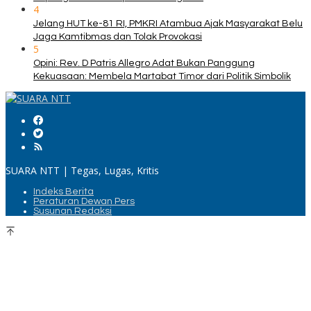
4
Jelang HUT ke-81 RI, PMKRI Atambua Ajak Masyarakat Belu
Jaga Kamtibmas dan Tolak Provokasi
5
Opini: Rev. D Patris Allegro Adat Bukan Panggung
Kekuasaan: Membela Martabat Timor dari Politik Simbolik
SUARA NTT | Tegas, Lugas, Kritis
Indeks Berita
Peraturan Dewan Pers
Susunan Redaksi