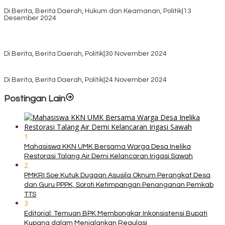
Distribusi Logistik di Kecamatan Kuanfatu
Di Berita, Berita Daerah, Hukum dan Keamanan, Politik
|
13
Desember 2024
Pasca Quick Count Pilkada TTS, Daniel Oematan Akui Kekalahan
dan Apresiasi Kemenangan Paket Bumy
Di Berita, Berita Daerah, Politik
|
30 November 2024
KPU TTS Mulai Distribusi Logistik Pilkada ke 12 Kecamatan Terjauh
Di Berita, Berita Daerah, Politik
|
24 November 2024
Postingan Lain
1
Mahasiswa KKN UMK Bersama Warga Desa Inelika
Restorasi Talang Air Demi Kelancaran Irigasi Sawah
2
PMKRI Soe Kutuk Dugaan Asusila Oknum Perangkat Desa
dan Guru PPPK, Soroti Ketimpangan Penanganan Pemkab
TTS
3
Editorial: Temuan BPK Membongkar Inkonsistensi Bupati
Kupang dalam Menjalankan Regulasi