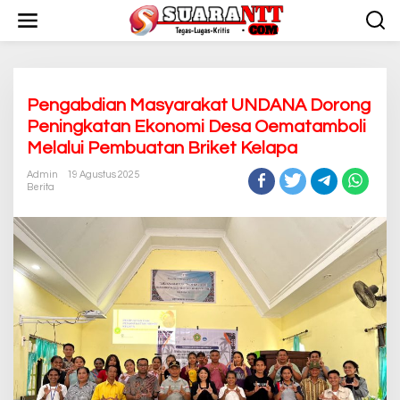
L
e
w
a
t
i
k
Pengabdian Masyarakat UNDANA Dorong
e
Peningkatan Ekonomi Desa Oematamboli
k
Melalui Pembuatan Briket Kelapa
o
n
Admin
19 Agustus 2025
t
Berita
e
n