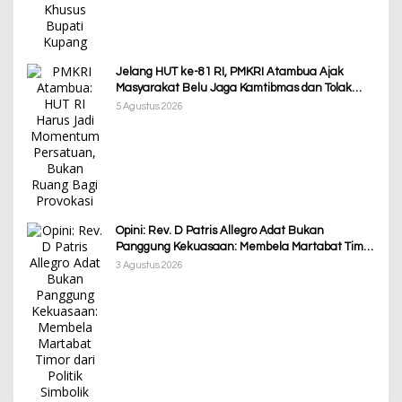
Jelang HUT ke-81 RI, PMKRI Atambua Ajak
Masyarakat Belu Jaga Kamtibmas dan Tolak
Provokasi
5 Agustus 2026
Opini: Rev. D Patris Allegro Adat Bukan
Panggung Kekuasaan: Membela Martabat Timor
dari Politik Simbolik
3 Agustus 2026