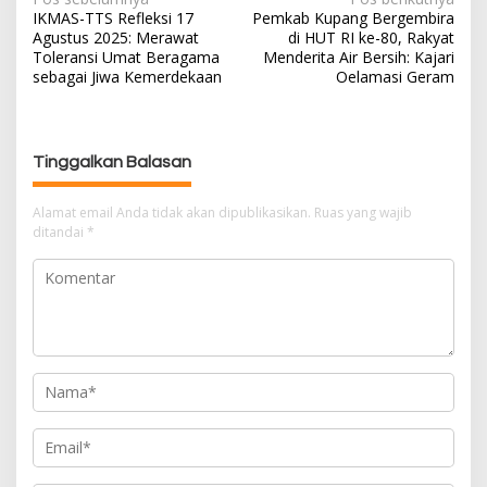
N
IKMAS-TTS Refleksi 17
Pemkab Kupang Bergembira
a
Agustus 2025: Merawat
di HUT RI ke-80, Rakyat
v
Toleransi Umat Beragama
Menderita Air Bersih: Kajari
i
sebagai Jiwa Kemerdekaan
Oelamasi Geram
g
a
s
Tinggalkan Balasan
i
p
Alamat email Anda tidak akan dipublikasikan.
Ruas yang wajib
o
ditandai
*
s