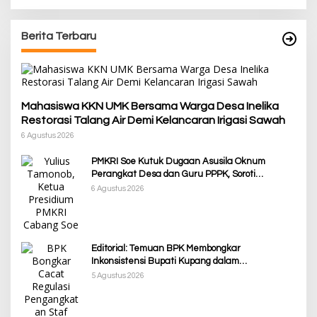
Berita Terbaru
Mahasiswa KKN UMK Bersama Warga Desa Inelika
Restorasi Talang Air Demi Kelancaran Irigasi Sawah
6 Agustus 2026
PMKRI Soe Kutuk Dugaan Asusila Oknum
Perangkat Desa dan Guru PPPK, Soroti
Ketimpangan Penanganan Pemkab TTS
6 Agustus 2026
Editorial: Temuan BPK Membongkar
Inkonsistensi Bupati Kupang dalam
Menjalankan Regulasi
5 Agustus 2026