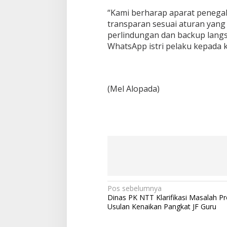
“Kami berharap aparat penega
transparan sesuai aturan yang
perlindungan dan backup langs
WhatsApp istri pelaku kepada ko
(Mel Alopada)
Pos sebelumnya
N
Dinas PK NTT Klarifikasi Masalah P
a
Usulan Kenaikan Pangkat JF Guru
v
i