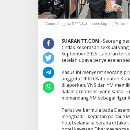
Oknum Anggota DPRD Kabupaten Kupang Dilaporka
SUARANTT.COM,
-Seorang per
tindak kekerasan seksual yan
September 2025. Laporan terse
setelah upaya penyelesaian se
Kasus ini menyeret seorang pri
anggota DPRD Kabupaten Kup
dilaporkan, YNS dan YM memil
dalam organisasi yang sama. 
memandang YM sebagai figur ka
Peristiwa bermula pada Desemb
menghadiri kegiatan partai. 
hotel selama ia berada di Jaka
hotel kawasan Dharmawangsa, 