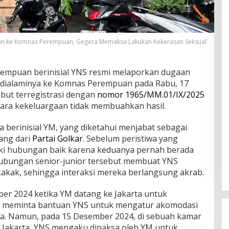
n ke Komnas Perempuan, Gegera Memaksa Lakukan Kekerasan Seksual
empuan berinisial YNS resmi melaporkan dugaan
g dialaminya ke Komnas Perempuan pada Rabu, 17
but terregistrasi dengan
nomor 1965/MM.01/IX/2025
cara kekeluargaan tidak membuahkan hasil.
a berinisial YM, yang diketahui menjabat sebagai
ang dari
Partai Golkar
. Sebelum peristiwa yang
iki hubungan baik karena keduanya pernah berada
Hubungan senior-junior tersebut membuat YNS
kak, sehingga interaksi mereka berlangsung akrab.
er 2024 ketika YM datang ke Jakarta untuk
YM meminta bantuan YNS untuk mengatur akomodasi
rta. Namun, pada 15 Desember 2024, di sebuah kamar
Jakarta, YNS mengaku dipaksa oleh YM untuk