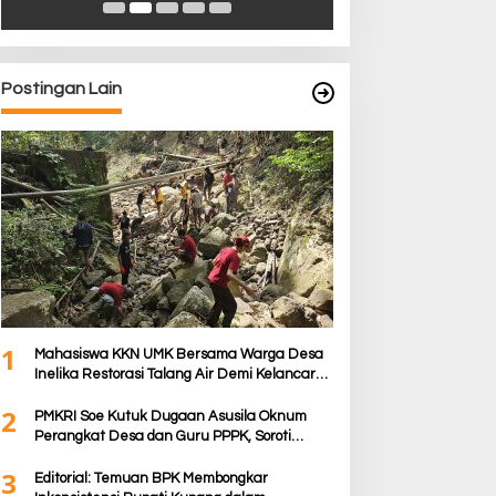
Postingan Lain
1
Mahasiswa KKN UMK Bersama Warga Desa
Inelika Restorasi Talang Air Demi Kelancaran
Irigasi Sawah
2
PMKRI Soe Kutuk Dugaan Asusila Oknum
Perangkat Desa dan Guru PPPK, Soroti
Ketimpangan Penanganan Pemkab TTS
3
Editorial: Temuan BPK Membongkar