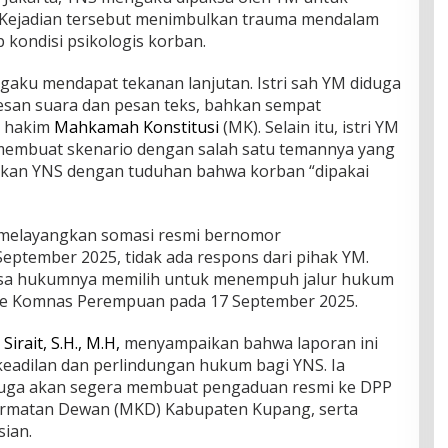
Kejadian tersebut menimbulkan trauma mendalam
 kondisi psikologis korban.
ngaku mendapat tekanan lanjutan. Istri sah YM diduga
pesan suara dan pesan teks, bahkan sempat
 hakim
Mahkamah Konstitusi
(MK). Selain itu, istri YM
embuat skenario dengan salah satu temannya yang
itkan YNS dengan tuduhan bahwa korban “dipakai
 melayangkan somasi resmi bernomor
eptember 2025, tidak ada respons dari pihak YM.
asa hukumnya memilih untuk menempuh jalur hukum
ke Komnas Perempuan pada 17 September 2025.
Sirait, S.H., M.H,
menyampaikan bahwa laporan ini
keadilan dan perlindungan hukum bagi YNS. Ia
uga akan segera membuat pengaduan resmi ke DPP
ormatan Dewan (MKD) Kabupaten Kupang, serta
sian.