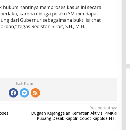
k hukum nantinya memproses kasus ini secara
 berlaku, karena diduga pelaku YM mendapat
ung dari Gubernur sebagaimana bukti isi chat
rban,” tegas Rediston Sirait, S.H., M.H.
Ikuti Kami
Pos berikutnya
Rayakan HUT ke-52, DPD Provinsi
roses
Dugaan Kejanggalan Kematian Aktivis: PMKRI
NTT Gelar Sejumlah Kegiatan.
Kupang Desak Kapolri Copot Kapolda NTT
Di Berita, Berita Daerah, Ekonomi, Politik
|
11
Januari 2025