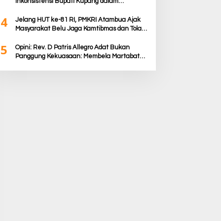
Inkonsistensi Bupati Kupang dalam
Menjalankan Regulasi
4
Jelang HUT ke-81 RI, PMKRI Atambua Ajak
Masyarakat Belu Jaga Kamtibmas dan Tolak
Provokasi
5
Opini: Rev. D Patris Allegro Adat Bukan
Panggung Kekuasaan: Membela Martabat
Timor dari Politik Simbolik