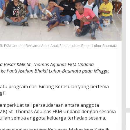
KMK FKM Undana Bersama Anak-Anak Panti asuhan Bhakti Luhur Baumata
ga Besar KMK St. Thomas Aquinas FKM Undana
 ke Panti Asuhan Bhakti Luhur-Baumata pada Minggu,
satu program dari Bidang Kerasulan yang bertema
gi”.
memperkuat tali persaudaraan antara anggota
KMK) St. Thomas Aquinas FKM Undana dengan sesama
lian semua anggota keluarga terhadap sesama.
nalan singkat tentang Keluarga Mahasiswa Katolik