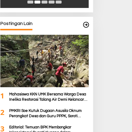
Postingan Lain
1
Mahasiswa KKN UMK Bersama Warga Desa
Inelika Restorasi Talang Air Demi Kelancaran
Irigasi Sawah
2
PMKRI Soe Kutuk Dugaan Asusila Oknum
Perangkat Desa dan Guru PPPK, Soroti
Ketimpangan Penanganan Pemkab TTS
3
Editorial: Temuan BPK Membongkar