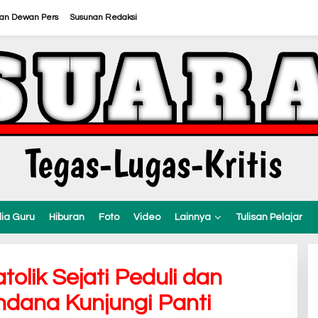
ran Dewan Pers
Susunan Redaksi
ia Guru
Hiburan
Foto
Video
Lainnya
Tulisan Pelajar
lik Sejati Peduli dan
dana Kunjungi Panti