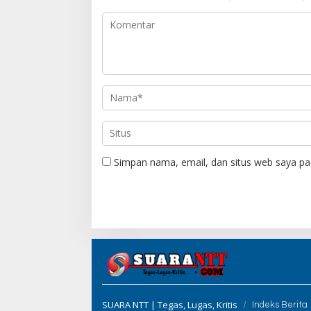
p
o
s
Simpan nama, email, dan situs web saya pa
SUARA NTT | Tegas, Lugas, Kritis
Indeks Berita