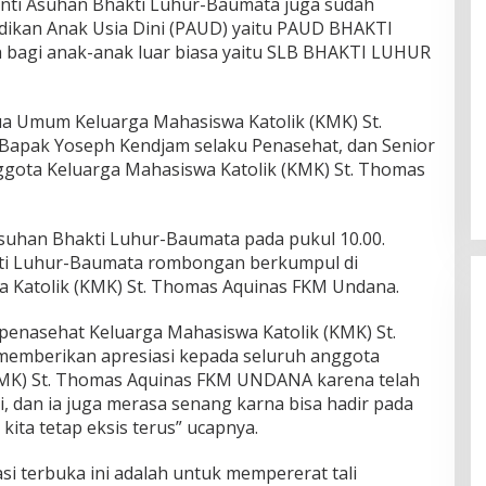
ti Asuhan Bhakti Luhur-Baumata juga sudah
dikan Anak Usia Dini (PAUD) yaitu PAUD BHAKTI
bagi anak-anak luar biasa yaitu SLB BHAKTI LUHUR
a Umum Keluarga Mahasiswa Katolik (KMK) St.
apak Yoseph Kendjam selaku Penasehat, dan Senior
ggota Keluarga Mahasiswa Katolik (KMK) St. Thomas
uhan Bhakti Luhur-Baumata pada pukul 10.00.
kti Luhur-Baumata rombongan berkumpul di
a Katolik (KMK) St. Thomas Aquinas FKM Undana.
enasehat Keluarga Mahasiswa Katolik (KMK) St.
emberikan apresiasi kepada seluruh anggota
KMK) St. Thomas Aquinas FKM UNDANA karena telah
i, dan ia juga merasa senang karna bisa hadir pada
Rayakan HUT ke-52, DPD Provinsi
ita tetap eksis terus” ucapnya.
NTT Gelar Sejumlah Kegiatan.
Di Berita, Berita Daerah, Ekonomi, Politik
|
11
si terbuka ini adalah untuk mempererat tali
Januari 2025