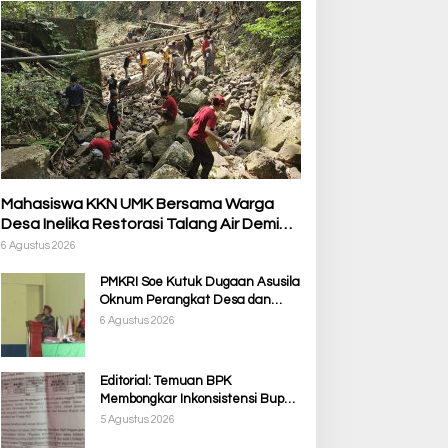
Mahasiswa KKN UMK Bersama Warga
Desa Inelika Restorasi Talang Air Demi
Kelancaran Irigasi Sawah
6 Agustus 2026
PMKRI Soe Kutuk Dugaan Asusila
Oknum Perangkat Desa dan
Guru PPPK, Soroti Ketimpangan
6 Agustus 2026
Penanganan Pemkab TTS
Editorial: Temuan BPK
Membongkar Inkonsistensi Bupati
Kupang dalam Menjalankan
5 Agustus 2026
Regulasi