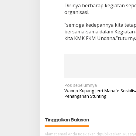
Dirinya berharap kegiatan sepe
organisasi.
“semoga kedepannya kita tetap
bersama-sama dalam Kegiatan-
kita KMK FKM Undana.”tuturnya
Pos sebelumnya
N
Wabup Kupang Jerri Manafe Sosialis
a
Penanganan Stunting
v
i
g
a
Tinggalkan Balasan
s
i
Alamat email Anda tidak akan dipublikasikan.
Ruas ya