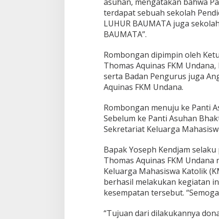
asuhan, mengatakan bahwa Pan
terdapat sebuah sekolah Pendi
LUHUR BAUMATA juga sekolah 
BAUMATA”.
Rombongan dipimpin oleh Ketu
Thomas Aquinas FKM Undana, B
serta Badan Pengurus juga An
Aquinas FKM Undana.
Rombongan menuju ke Panti As
Sebelum ke Panti Asuhan Bha
Sekretariat Keluarga Mahasisw
Bapak Yoseph Kendjam selaku p
Thomas Aquinas FKM Undana m
Keluarga Mahasiswa Katolik (
berhasil melakukan kegiatan in
kesempatan tersebut. “Semoga k
“Tujuan dari dilakukannya dona