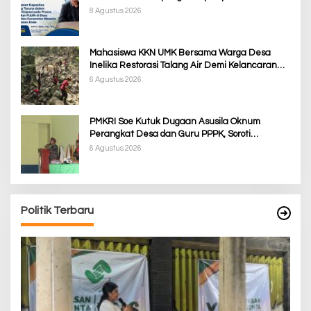
Masyarakat & Penguatan Kapasitas Karang
8 Agustus 2026
Taruna
Mahasiswa KKN UMK Bersama Warga Desa
Inelika Restorasi Talang Air Demi Kelancaran
Irigasi Sawah
6 Agustus 2026
PMKRI Soe Kutuk Dugaan Asusila Oknum
Perangkat Desa dan Guru PPPK, Soroti
Ketimpangan Penanganan Pemkab TTS
6 Agustus 2026
Politik Terbaru