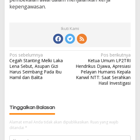
kepengawasan.
Ikuti Kami
Pos sebelumnya
Pos berikutnya
N
Cegah Stanting Melki Laka
Ketua Umum LP2TRI
a
Lena Sebut, Asupan Gizi
Hendrikus Djawa, Apresiasi
v
Harus Seimbang Pada Ibu
Pelayan Humanis Kepala
i
Hamil dan Balita
Kanwil NTT: Saat Serahkan
g
Hasil Investigasi
a
s
i
Tinggalkan Balasan
p
o
Alamat email Anda tidak akan dipublikasikan.
Ruas yang wajib
s
ditandai
*