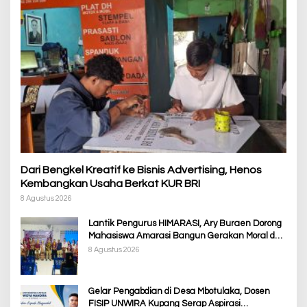
Dari Bengkel Kreatif ke Bisnis Advertising, Henos
Kembangkan Usaha Berkat KUR BRI
8 Agustus 2026
Lantik Pengurus HIMARASI, Ary Buraen Dorong
Mahasiswa Amarasi Bangun Gerakan Moral dan
Berdampak bagi Rakyat
8 Agustus 2026
Gelar Pengabdian di Desa Mbotulaka, Dosen
FISIP UNWIRA Kupang Serap Aspirasi