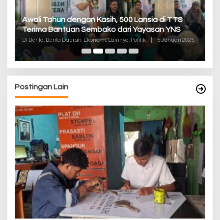
P
Awali Tahun dengan Kasih, 500 Lansia di TTS
Pa
Terima Bantuan Sembako dari Yayasan YNS
K
Di
Di Berita, Berita Daerah, Ekonomi, Lainnya, Politik
|
5 Januari 2025
De
Postingan Lain