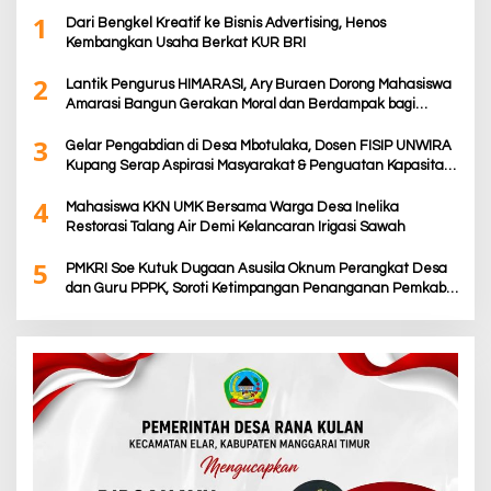
1
Dari Bengkel Kreatif ke Bisnis Advertising, Henos
Kembangkan Usaha Berkat KUR BRI
2
Lantik Pengurus HIMARASI, Ary Buraen Dorong Mahasiswa
Amarasi Bangun Gerakan Moral dan Berdampak bagi
Rakyat
3
Gelar Pengabdian di Desa Mbotulaka, Dosen FISIP UNWIRA
Kupang Serap Aspirasi Masyarakat & Penguatan Kapasitas
Karang Taruna
4
Mahasiswa KKN UMK Bersama Warga Desa Inelika
Restorasi Talang Air Demi Kelancaran Irigasi Sawah
5
PMKRI Soe Kutuk Dugaan Asusila Oknum Perangkat Desa
dan Guru PPPK, Soroti Ketimpangan Penanganan Pemkab
TTS