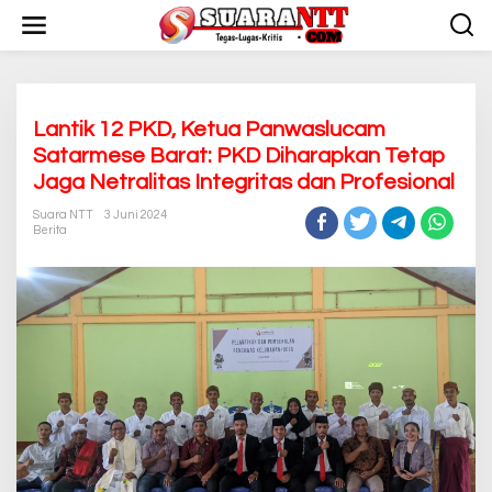
L
e
w
a
t
i
k
Lantik 12 PKD, Ketua Panwaslucam
e
Satarmese Barat: PKD Diharapkan Tetap
k
Jaga Netralitas Integritas dan Profesional
o
n
Suara NTT
3 Juni 2024
t
Berita
e
n