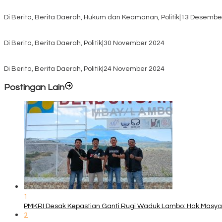
Pilkada TTS, Babinsa Koramil 1621-05/Panite Pastikan Keamanan Di
Di Berita, Berita Daerah, Hukum dan Keamanan, Politik
|
13 Desembe
Pasca Quick Count Pilkada TTS, Daniel Oematan Akui Kekalahan 
Di Berita, Berita Daerah, Politik
|
30 November 2024
KPU TTS Mulai Distribusi Logistik Pilkada ke 12 Kecamatan Terjauh
Di Berita, Berita Daerah, Politik
|
24 November 2024
Postingan Lain
1
PMKRI Desak Kepastian Ganti Rugi Waduk Lambo: Hak Masy
2