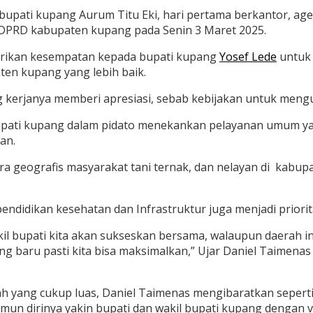
 bupati kupang Aurum Titu Eki, hari pertama berkantor, ag
 DPRD kabupaten kupang pada Senin 3 Maret 2025.
erikan kesempatan kepada bupati kupang
Yosef Lede
untuk
ten kupang yang lebih baik.
ng kerjanya memberi apresiasi, sebab kebijakan untuk men
pati kupang dalam pidato menekankan pelayanan umum ya
an.
ra geografis masyarakat tani ternak, dan nelayan di kabup
endidikan kesehatan dan Infrastruktur juga menjadi priorit
l bupati kita akan sukseskan bersama, walaupun daerah ini
ng baru pasti kita bisa maksimalkan,” Ujar Daniel Taimen
h yang cukup luas, Daniel Taimenas mengibaratkan seperti
mun dirinya yakin bupati dan wakil bupati kupang dengan v