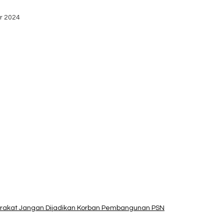
stribusi Logistik di Kecamatan Kuanfatu
r 2024
dan Apresiasi Kemenangan Paket Bumy
arakat Jangan Dijadikan Korban Pembangunan PSN