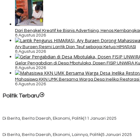
Dari Bengkel Kreatif ke Bisnis Advertising, Henos Kembangk
8 Agustus 2026
Ary Buraen Resmi Lantik Dian Teuf sebagai Ketua HIMARASI
8 Agustus 2026
Gelar Pengabdian di Desa Mbotulaka, Dosen FISIP UNWIRA K
8 Agustus 2026
Mahasiswa KKN UMK Bersama Warga Desa Inelika Restorasi T
6 Agustus 2026
Politik Terbaru
Rayakan HUT ke-52, DPD Provinsi NTT Gelar Sejumlah Kegiatan.
Di Berita, Berita Daerah, Ekonomi, Politik
|
11 Januari 2025
Awali Tahun dengan Kasih, 500 Lansia di TTS Terima Bantuan Sem
Di Berita, Berita Daerah, Ekonomi, Lainnya, Politik
|
5 Januari 2025