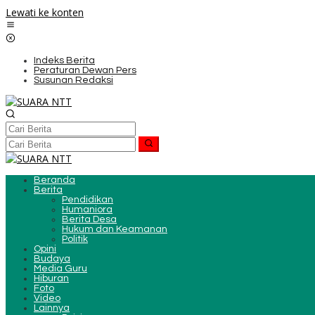
Lewati ke konten
Indeks Berita
Peraturan Dewan Pers
Susunan Redaksi
Beranda
Berita
Pendidikan
Humaniora
Berita Desa
Hukum dan Keamanan
Politik
Opini
Budaya
Media Guru
Hiburan
Foto
Video
Lainnya