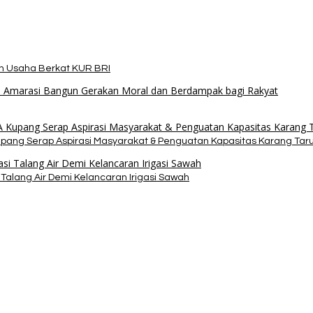
an Usaha Berkat KUR BRI
upang Serap Aspirasi Masyarakat & Penguatan Kapasitas Karang Tar
alang Air Demi Kelancaran Irigasi Sawah
bako dari Yayasan YNS