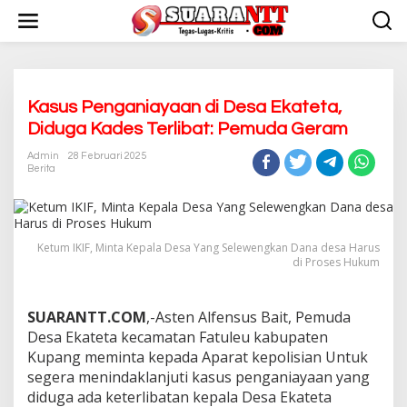
L
e
w
a
t
i
k
Kasus Penganiayaan di Desa Ekateta,
e
Diduga Kades Terlibat: Pemuda Geram
k
o
Admin
28 Februari 2025
n
Berita
t
e
n
Ketum IKIF, Minta Kepala Desa Yang Selewengkan Dana desa Harus
di Proses Hukum
SUARANTT.COM
,-Asten Alfensus Bait, Pemuda
Desa Ekateta kecamatan Fatuleu kabupaten
Kupang meminta kepada Aparat kepolisian Untuk
segera menindaklanjuti kasus penganiayaan yang
diduga ada keterlibatan kepala Desa Ekateta