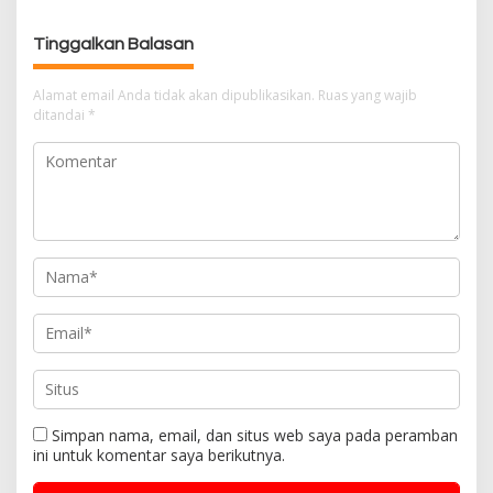
a
s
Tinggalkan Balasan
i
p
Alamat email Anda tidak akan dipublikasikan.
Ruas yang wajib
ditandai
*
o
s
Simpan nama, email, dan situs web saya pada peramban
ini untuk komentar saya berikutnya.