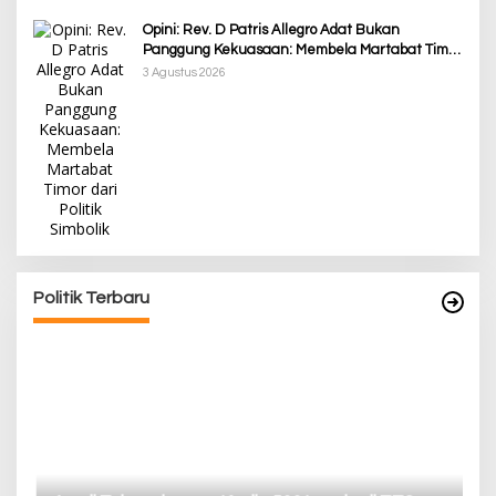
Opini: Rev. D Patris Allegro Adat Bukan
Panggung Kekuasaan: Membela Martabat Timor
dari Politik Simbolik
3 Agustus 2026
Awali Tahun dengan Kasih, 500 Lansia di TTS
Terima Bantuan Sembako dari Yayasan YNS
Di Berita, Berita Daerah, Ekonomi, Lainnya, Politik
|
5 Januari 2025
Politik Terbaru
P