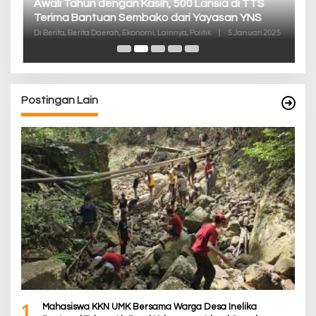
Pa
K
Di
De
Postingan Lain
1
Mahasiswa KKN UMK Bersama Warga Desa Inelika