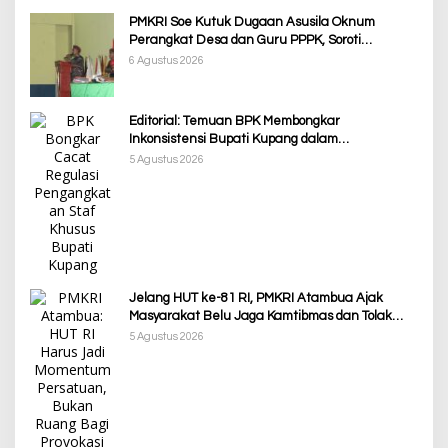
PMKRI Soe Kutuk Dugaan Asusila Oknum
Perangkat Desa dan Guru PPPK, Soroti
Ketimpangan Penanganan Pemkab TTS
6 Agustus 2026
Editorial: Temuan BPK Membongkar
Inkonsistensi Bupati Kupang dalam
Menjalankan Regulasi
5 Agustus 2026
Jelang HUT ke-81 RI, PMKRI Atambua Ajak
Masyarakat Belu Jaga Kamtibmas dan Tolak
Provokasi
5 Agustus 2026