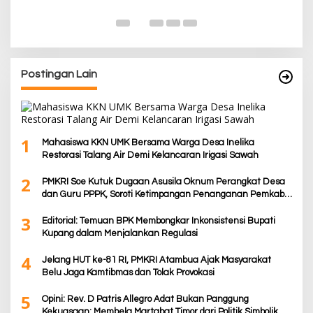
De
Postingan Lain
1
Mahasiswa KKN UMK Bersama Warga Desa Inelika
Restorasi Talang Air Demi Kelancaran Irigasi Sawah
2
PMKRI Soe Kutuk Dugaan Asusila Oknum Perangkat Desa
dan Guru PPPK, Soroti Ketimpangan Penanganan Pemkab
TTS
3
Editorial: Temuan BPK Membongkar Inkonsistensi Bupati
Kupang dalam Menjalankan Regulasi
4
Jelang HUT ke-81 RI, PMKRI Atambua Ajak Masyarakat
Belu Jaga Kamtibmas dan Tolak Provokasi
5
Opini: Rev. D Patris Allegro Adat Bukan Panggung
Kekuasaan: Membela Martabat Timor dari Politik Simbolik