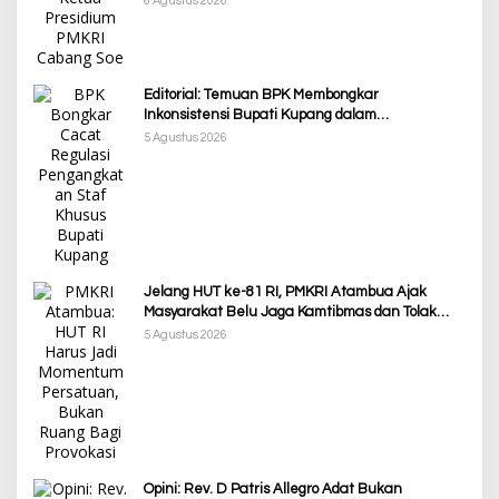
6 Agustus 2026
Editorial: Temuan BPK Membongkar
Inkonsistensi Bupati Kupang dalam
Menjalankan Regulasi
5 Agustus 2026
Jelang HUT ke-81 RI, PMKRI Atambua Ajak
Masyarakat Belu Jaga Kamtibmas dan Tolak
Provokasi
5 Agustus 2026
Opini: Rev. D Patris Allegro Adat Bukan