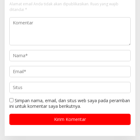
Alamat email Anda tidak akan dipublikasikan.
Ruas yang wajib
o
ditandai
*
s
Simpan nama, email, dan situs web saya pada peramban
ini untuk komentar saya berikutnya.