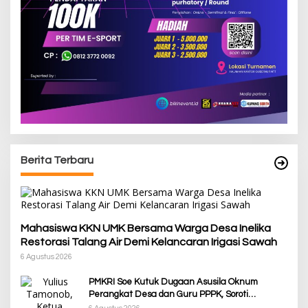
Berita Terbaru
Mahasiswa KKN UMK Bersama Warga Desa Inelika
Restorasi Talang Air Demi Kelancaran Irigasi Sawah
6 Agustus 2026
PMKRI Soe Kutuk Dugaan Asusila Oknum
Perangkat Desa dan Guru PPPK, Soroti
Ketimpangan Penanganan Pemkab TTS