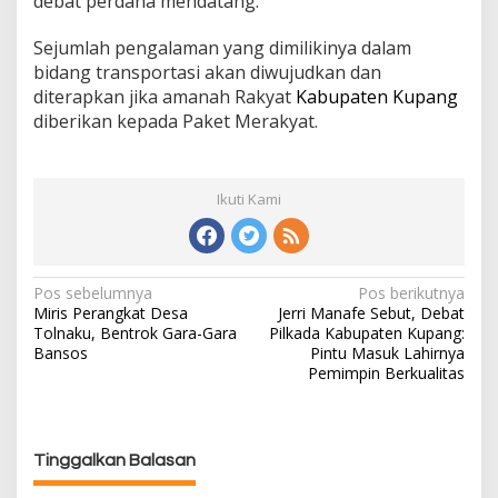
debat perdana mendatang.
Sejumlah pengalaman yang dimilikinya dalam
bidang transportasi akan diwujudkan dan
diterapkan jika amanah Rakyat
Kabupaten Kupang
diberikan kepada Paket Merakyat.
Ikuti Kami
Pos sebelumnya
Pos berikutnya
N
Miris Perangkat Desa
Jerri Manafe Sebut, Debat
a
Tolnaku, Bentrok Gara-Gara
Pilkada Kabupaten Kupang:
v
Bansos
Pintu Masuk Lahirnya
i
Pemimpin Berkualitas
g
a
s
Tinggalkan Balasan
i
p