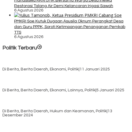
Mahasiswa KKN UMK Bersama Warga Desa Inelika
Restorasi Talang Air Demi Kelancaran Irigasi Sawah
6 Agustus 2026
PMKRI Soe Kutuk Dugaan Asusila Oknum Perangkat Desa
dan Guru PPPK, Soroti Ketimpangan Penanganan Pemkab
TTS
6 Agustus 2026
Politik Terbaru
Rayakan HUT ke-52, DPD Provinsi NTT Gelar Sejumlah Kegiatan.
Di Berita, Berita Daerah, Ekonomi, Politik
|
11 Januari 2025
Awali Tahun dengan Kasih, 500 Lansia di TTS Terima Bantuan
Sembako dari Yayasan YNS
Di Berita, Berita Daerah, Ekonomi, Lainnya, Politik
|
5 Januari 2025
Pilkada TTS, Babinsa Koramil 1621-05/Panite Pastikan Keamanan
Distribusi Logistik di Kecamatan Kuanfatu
Di Berita, Berita Daerah, Hukum dan Keamanan, Politik
|
13
Desember 2024
Pasca Quick Count Pilkada TTS, Daniel Oematan Akui Kekalahan
dan Apresiasi Kemenangan Paket Bumy