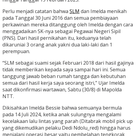
Perlu menjadi catatan bahwa
SLM
dan Imelda menikah
pada Tanggal 30 Juni 2016 dan semua pembiayaan
perkawinan mereka ditanggung oleh Imelda dengan cara
menggadaikan SK-nya sebagai Pegawai Negeri Sipil
(PNS). Dari hasil pernikahan itu, keduanya telah
dikaruniai 3 orang anak yakni dua laki-laki dan 1
perempuan.
“SLM sebagai suami sejak Februari 2018 dari hasil gajinya
tidak memberikan kepada saya sampai hari ini. Semua
tanggung jawab beban rumah tangga dan kebutuhan
semua dari hasil kerja saya seorang istri,” Ujar Imelda
saat dikonfirmasi wartawan, Sabtu (30/8) di Mapolda
NTT.
Dikisahkan Imelda Bessie bahwa semuanya bermula
pada 14 Juli 2024, ketika anak sulungnya mengalami
kecelakaan lalu lintas yang parah (Ditabrak mobil pick up
yang dikemudikan pelaku Dedi Ndolu_red) hingga harus
menjalani operasi besar yaitu pembelahan tengkorak