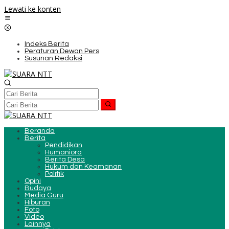
Lewati ke konten
Indeks Berita
Peraturan Dewan Pers
Susunan Redaksi
Beranda
Berita
Pendidikan
Humaniora
Berita Desa
Hukum dan Keamanan
Politik
Opini
Budaya
Media Guru
Hiburan
Foto
Video
Lainnya