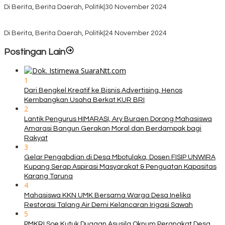
Di Berita, Berita Daerah, Politik
|
30 November 2024
KPU TTS Mulai Distribusi Logistik Pilkada ke 12 Kecamatan Terjauh
Di Berita, Berita Daerah, Politik
|
24 November 2024
Postingan Lain
1
Dari Bengkel Kreatif ke Bisnis Advertising, Henos
Kembangkan Usaha Berkat KUR BRI
2
Lantik Pengurus HIMARASI, Ary Buraen Dorong Mahasiswa
Amarasi Bangun Gerakan Moral dan Berdampak bagi
Rakyat
3
Gelar Pengabdian di Desa Mbotulaka, Dosen FISIP UNWIRA
Kupang Serap Aspirasi Masyarakat & Penguatan Kapasitas
Karang Taruna
4
Mahasiswa KKN UMK Bersama Warga Desa Inelika
Restorasi Talang Air Demi Kelancaran Irigasi Sawah
5
PMKRI Soe Kutuk Dugaan Asusila Oknum Perangkat Desa