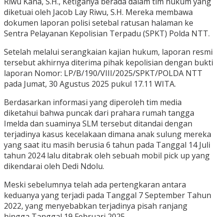
Riwu Kana, S.H., Ketiganya berada dalam tim hukum yang
diketuai oleh Jacob Lay Riwu, S.H. Mereka membawa
dokumen laporan polisi setebal ratusan halaman ke
Sentra Pelayanan Kepolisian Terpadu (SPKT) Polda NTT.
Setelah melalui serangkaian kajian hukum, laporan resmi
tersebut akhirnya diterima pihak kepolisian dengan bukti
laporan Nomor: LP/B/190/VIII/2025/SPKT/POLDA NTT
pada Jumat, 30 Agustus 2025 pukul 17.11 WITA.
Berdasarkan informasi yang diperoleh tim media
diketahui bahwa puncak dari prahara rumah tangga
Imelda dan suaminya SLM tersebut ditandai dengan
terjadinya kasus kecelakaan dimana anak sulung mereka
yang saat itu masih berusia 6 tahun pada Tanggal 14 Juli
tahun 2024 lalu ditabrak oleh sebuah mobil pick up yang
dikendarai oleh Dedi Ndolu.
Meski sebelumnya telah ada pertengkaran antara
keduanya yang terjadi pada Tanggal 7 September Tahun
2022, yang menyebabkan terjadinya pisah ranjang
hingga Tanggal 19 Februari 2025.