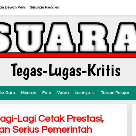
ran Dewan Pers
Susunan Redaksi
ia Guru
Hiburan
Foto
Video
Lainnya
Tulisan Pelajar
agi-Lagi Cetak Prestasi,
ian Serius Pemerintah