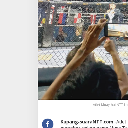
Atlet Muaythai NTT La
Kupang-suaraNTT.com
,-Atle
mengharumkan nama Nusa Ten