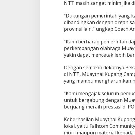
NTT masih sangat minim jika d
“Dukungan pemerintah yang kam
dibandingkan dengan organisas
provinsi lain,” ungkap Coach A
“Kami berharap pemerintah dap
perkembangan olahraga Muayt
yakin dapat mencetak lebih ban
Dengan semakin dekatnya Peka
di NTT, Muaythai Kupang Camp
yang mampu mengharumkan nam
“Kami mengajak seluruh pemuda 
untuk bergabung dengan Muay
berjuang meraih prestasi di PO
Keberhasilan Muaythai Kupang
lokal, yaitu Falhcom Communit
moril maupun material kepada p