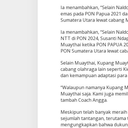
Ia menambahkan, “Selain Naldo,
emas pada PON Papua 2021 dan
Sumatera Utara lewat cabang 
Ia menambahkan, “Selain Naldo,
NTT di PON 2024, Susanti Ndap
Muaythai ketika PON PAPUA 20
PON Sumatera Utara lewat ca
Selain Muaythai, Kupang Muayt
cabang olahraga lain seperti K
dan kemampuan adaptasi para 
“Walaupun namanya Kupang Mua
Muaythai saja. Kami juga memil
tambah Coach Angga.
Meskipun telah banyak meraih
sejumlah tantangan, terutama
mengungkapkan bahwa dukunga