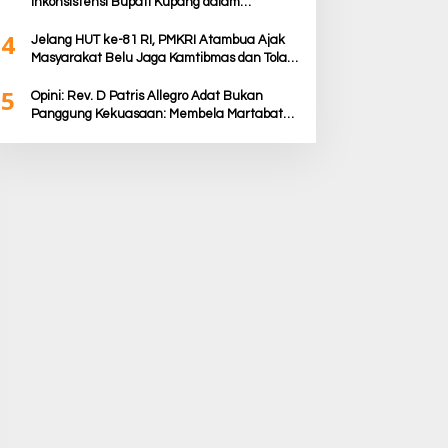
Inkonsistensi Bupati Kupang dalam
Menjalankan Regulasi
4
Jelang HUT ke-81 RI, PMKRI Atambua Ajak
Masyarakat Belu Jaga Kamtibmas dan Tolak
Provokasi
5
Opini: Rev. D Patris Allegro Adat Bukan
Panggung Kekuasaan: Membela Martabat
Timor dari Politik Simbolik