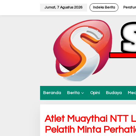
L
e
Jumat, 7 Agustus 2026
Indeks Berita
Peratu
w
a
t
i
k
e
k
o
n
t
e
n
Beranda
Berita
Opini
Budaya
Med
Atlet Muaythai NTT L
Pelatih Minta Perhat