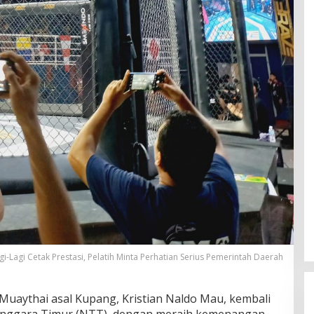
gi-Lagi Cetak Prestasi, Pelatih Minta Perhatian Serius Pemerintah Daerah
t Muaythai asal Kupang, Kristian Naldo Mau, kembali
ggara Timur (NTT), dengan meraih kemenangan