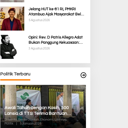
Jelang HUT ke-81 RI, PMKRI
Atambua Ajak Masyarakat Belu
Jaga Kamtibmas dan Tolak
5 Agustus 2026
Provokasi
Opini: Rev. D Patris Allegro Adat
Bukan Panggung Kekuasaan:
Membela Martabat Timor dari
3 Agustus 2026
Politik Simbolik
Politik Terbaru
Awali Tahun dengan Kasih, 500
Pilkada TTS, Babi
Lansia di TTS Terima Bantuan
05/Panite Pasti
Sembako dari Yayasan YNS
Distribusi Logisti
Di Berita, Berita Daerah, Ekonomi, Lainnya,
Di Berita, Berita Daera
Politik
|
5 Januari 2025
Politik
|
13 Desember 2
Kuanfatu