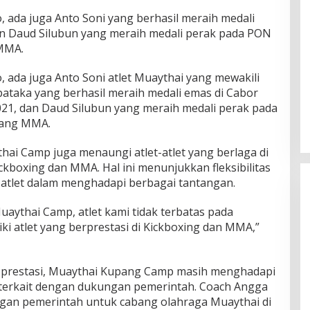
 ada juga Anto Soni yang berhasil meraih medali
 Daud Silubun yang meraih medali perak pada PON
MMA.
 ada juga Anto Soni atlet Muaythai yang mewakili
ataka yang berhasil meraih medali emas di Cabor
21, dan Daud Silubun yang meraih medali perak pada
bang MMA.
hai Camp juga menaungi atlet-atlet yang berlaga di
ickboxing dan MMA. Hal ini menunjukkan fleksibilitas
atlet dalam menghadapi berbagai tantangan.
ythai Camp, atlet kami tidak terbatas pada
iki atlet yang berprestasi di Kickboxing dan MMA,”
Rayakan HUT ke-52, DPD Provinsi
 prestasi, Muaythai Kupang Camp masih menghadapi
NTT Gelar Sejumlah Kegiatan.
 terkait dengan dukungan pemerintah. Coach Angga
Di Berita, Berita Daerah, Ekonomi, Politik
|
11
n pemerintah untuk cabang olahraga Muaythai di
Januari 2025