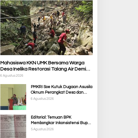
Mahasiswa KKN UMK Bersama Warga
Desa Inelika Restorasi Talang Air Demi
Kelancaran Irigasi Sawah
6 Agustus 2026
PMKRI Soe Kutuk Dugaan Asusila
Oknum Perangkat Desa dan
Guru PPPK, Soroti Ketimpangan
6 Agustus 2026
Penanganan Pemkab TTS
Editorial: Temuan BPK
Membongkar Inkonsistensi Bupati
Kupang dalam Menjalankan
5 Agustus 2026
Regulasi