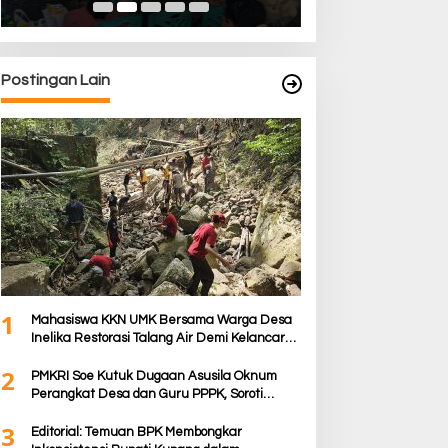
Postingan Lain
1
Mahasiswa KKN UMK Bersama Warga Desa
Inelika Restorasi Talang Air Demi Kelancaran
Irigasi Sawah
2
PMKRI Soe Kutuk Dugaan Asusila Oknum
Perangkat Desa dan Guru PPPK, Soroti
Ketimpangan Penanganan Pemkab TTS
3
Editorial: Temuan BPK Membongkar