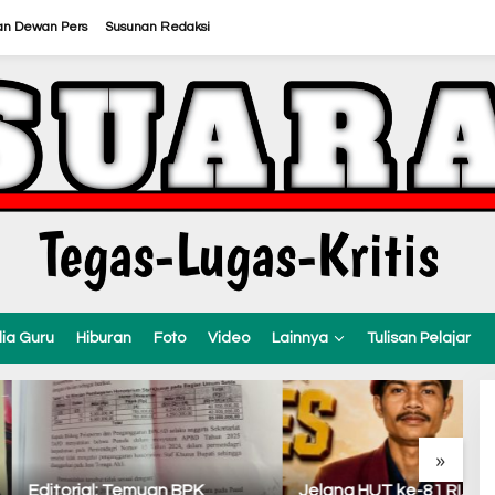
an Dewan Pers
Susunan Redaksi
ia Guru
Hiburan
Foto
Video
Lainnya
Tulisan Pelajar
»
al: Temuan BPK
Jelang HUT ke-81 RI, PMKRI
Op