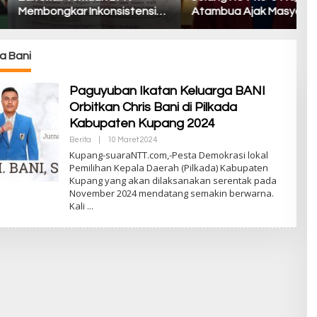
gkar Inkonsistensi
Atambua Ajak Masyarakat
A
 Kupang dalam
Belu Jaga Kamtibmas dan
K
nkan Regulasi
Tolak Provokasi
Ma
S
a Bani
Paguyuban Ikatan Keluarga BANI
Orbitkan Chris Bani di Pilkada
Kabupaten Kupang 2024
Berita
|
10 Maret 2024
O
L
Kupang-suaraNTT.com,-Pesta Demokrasi lokal
E
Pemilihan Kepala Daerah (Pilkada) Kabupaten
H
Kupang yang akan dilaksanakan serentak pada
S
U
November 2024 mendatang semakin berwarna.
A
Kali
R
A
N
T
T