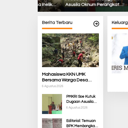
a Desa Inelika
Asusila Oknum Perangkat
Membon
ang Air Demi
Desa dan Guru PPPK, Soroti
Bupati
rigasi Sawah
Ketimpangan Penanganan
Menjala
Pemkab TTS
Berita Terbaru
Keluarg
Mahasiswa KKN UMK
Bersama Warga Desa
Inelika Restorasi Talang Air
6 Agustus 2026
Demi Kelancaran Irigasi
PMKRI Soe Kutuk
Sawah
Dugaan Asusila
Oknum Perangkat
6 Agustus 2026
Desa dan Guru
PPPK, Soroti
Editorial: Temuan
Ketimpangan
BPK Membongkar
Penanganan