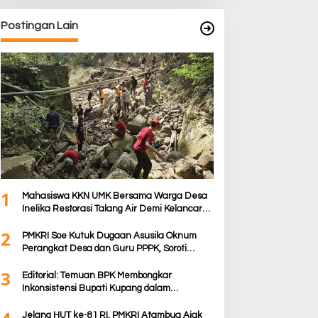
Postingan Lain
1
Mahasiswa KKN UMK Bersama Warga Desa
Inelika Restorasi Talang Air Demi Kelancaran
Irigasi Sawah
2
PMKRI Soe Kutuk Dugaan Asusila Oknum
Perangkat Desa dan Guru PPPK, Soroti
Ketimpangan Penanganan Pemkab TTS
3
Editorial: Temuan BPK Membongkar
Inkonsistensi Bupati Kupang dalam
Menjalankan Regulasi
Jelang HUT ke-81 RI, PMKRI Atambua Ajak