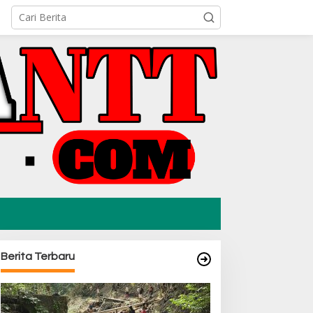
Berita Terbaru
ini: Rev. D Patris Allegro
Mahasiswa KKN UMK