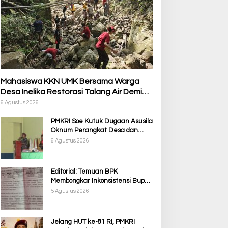
dat Bukan Panggung
Bersama Warga Desa Inelika
ekuasaan: Membela
Restorasi Talang Air Demi
rtabat Timor dari Politik
Kelancaran Irigasi Sawah
imbolik
Mahasiswa KKN UMK Bersama Warga
Desa Inelika Restorasi Talang Air Demi
Kelancaran Irigasi Sawah
6 Agustus 2026
PMKRI Soe Kutuk Dugaan Asusila
Oknum Perangkat Desa dan
Guru PPPK, Soroti Ketimpangan
6 Agustus 2026
Penanganan Pemkab TTS
Editorial: Temuan BPK
Membongkar Inkonsistensi Bupati
Kupang dalam Menjalankan
5 Agustus 2026
Regulasi
Jelang HUT ke-81 RI, PMKRI