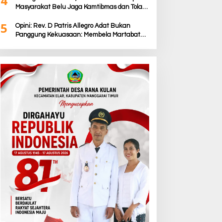
4
Masyarakat Belu Jaga Kamtibmas dan Tolak
Provokasi
5
Opini: Rev. D Patris Allegro Adat Bukan
Panggung Kekuasaan: Membela Martabat
Timor dari Politik Simbolik