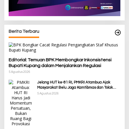
Berita Terbaru
Editorial: Temuan BPK Membongkar Inkonsistensi
Bupati Kupang dalam Menjalankan Regulasi
5 Agustus 2026
Jelang HUT ke-81 RI, PMKRI Atambua Ajak
Masyarakat Belu Jaga Kamtibmas dan Tolak
Provokasi
5 Agustus 2026