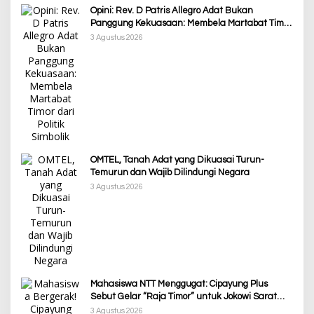
Opini: Rev. D Patris Allegro Adat Bukan
Panggung Kekuasaan: Membela Martabat Timor
dari Politik Simbolik
3 Agustus 2026
OMTEL, Tanah Adat yang Dikuasai Turun-
Temurun dan Wajib Dilindungi Negara
3 Agustus 2026
Mahasiswa NTT Menggugat: Cipayung Plus
Sebut Gelar “Raja Timor” untuk Jokowi Sarat
Kepentingan Politik
3 Agustus 2026