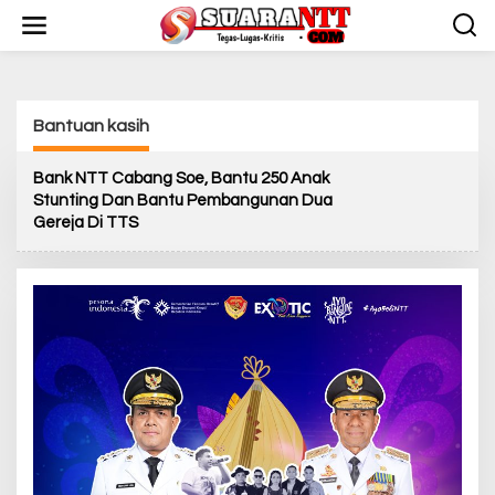
L
e
w
a
t
i
Bantuan kasih
k
e
k
Bank NTT Cabang Soe, Bantu 250 Anak
o
Stunting Dan Bantu Pembangunan Dua
n
Gereja Di TTS
t
e
n