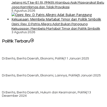
Jelang HUT ke-81 RI, PMKRI Atambua Ajak Masyarakat Belu
Jaga Kamtibmas dan Tolak Provokasi
5 Agustus 2026
Opini: Rev. D Patris Allegro Adat Bukan Panggung
Kekuasaan: Membela Martabat Timor dari Politik Simbolik
3 Agustus 2026
Politik Terbaru
Rayakan HUT ke-52, DPD Provinsi NTT Gelar Sejumlah Kegiatan.
Di Berita, Berita Daerah, Ekonomi, Politik
|
11 Januari 2025
Awali Tahun dengan Kasih, 500 Lansia di TTS Terima Bantuan
Sembako dari Yayasan YNS
Di Berita, Berita Daerah, Ekonomi, Lainnya, Politik
|
5 Januari 2025
Pilkada TTS, Babinsa Koramil 1621-05/Panite Pastikan Keamanan
Distribusi Logistik di Kecamatan Kuanfatu
Di Berita, Berita Daerah, Hukum dan Keamanan, Politik
|
13
Desember 2024
Pasca Quick Count Pilkada TTS, Daniel Oematan Akui Kekalahan