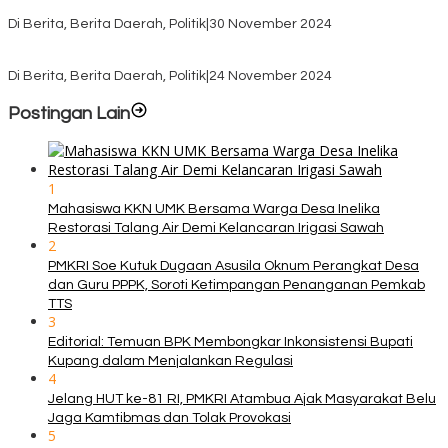
dan Apresiasi Kemenangan Paket Bumy
Di Berita, Berita Daerah, Politik
|
30 November 2024
KPU TTS Mulai Distribusi Logistik Pilkada ke 12 Kecamatan Terjauh
Di Berita, Berita Daerah, Politik
|
24 November 2024
Postingan Lain
1
Mahasiswa KKN UMK Bersama Warga Desa Inelika
Restorasi Talang Air Demi Kelancaran Irigasi Sawah
2
PMKRI Soe Kutuk Dugaan Asusila Oknum Perangkat Desa
dan Guru PPPK, Soroti Ketimpangan Penanganan Pemkab
TTS
3
Editorial: Temuan BPK Membongkar Inkonsistensi Bupati
Kupang dalam Menjalankan Regulasi
4
Jelang HUT ke-81 RI, PMKRI Atambua Ajak Masyarakat Belu
Jaga Kamtibmas dan Tolak Provokasi
5