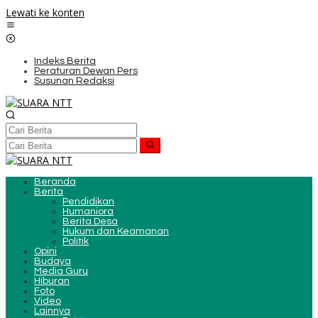
Lewati ke konten
Indeks Berita
Peraturan Dewan Pers
Susunan Redaksi
Beranda
Berita
Pendidikan
Humaniora
Berita Desa
Hukum dan Keamanan
Politik
Opini
Budaya
Media Guru
Hiburan
Foto
Video
Lainnya