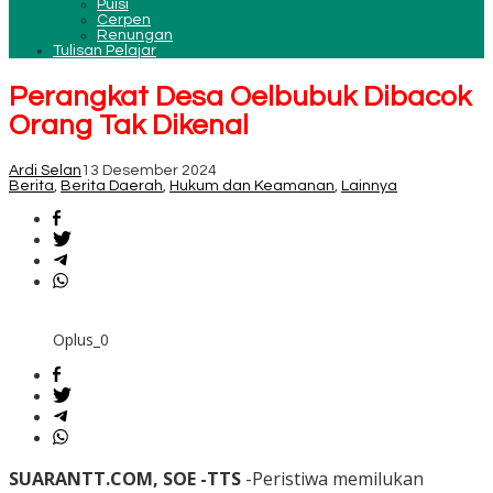
Puisi
Cerpen
Renungan
Tulisan Pelajar
Perangkat Desa Oelbubuk Dibacok
Orang Tak Dikenal
Ardi Selan
13 Desember 2024
Berita
,
Berita Daerah
,
Hukum dan Keamanan
,
Lainnya
Oplus_0
SUARANTT.COM, SOE -TTS
-Peristiwa memilukan