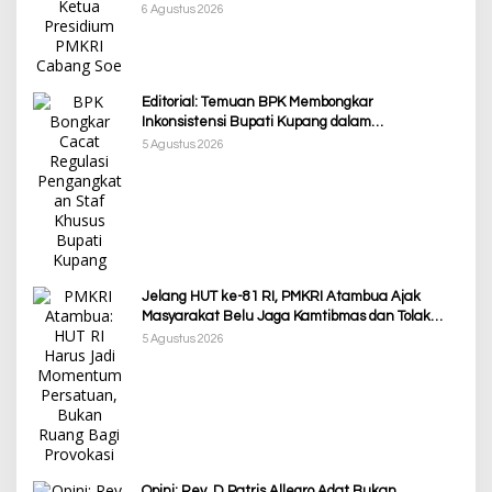
Ketimpangan Penanganan Pemkab TTS
6 Agustus 2026
Editorial: Temuan BPK Membongkar
Inkonsistensi Bupati Kupang dalam
Menjalankan Regulasi
5 Agustus 2026
Jelang HUT ke-81 RI, PMKRI Atambua Ajak
Masyarakat Belu Jaga Kamtibmas dan Tolak
Provokasi
5 Agustus 2026
Opini: Rev. D Patris Allegro Adat Bukan