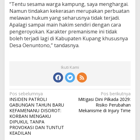
“Tentu sesama warga kampung, saya menghargai.
Namun tindakan kekerasan merupakan perbuatan
melawan hukum yang seharusnya tidak terjadi.
Apalagi sampai main hakim sendiri dengan cara
pengeroyokan. Karakter premanisme ini tidak
boleh terjadi lagi di Kabupaten Kupang khususnya
Desa Oenuntono,” tandasnya.
Ikuti Kami
Pos sebelumnya
Pos berikutnya
N
INSIDEN PATROLI
Mitigasi Dini Pilkada 2029:
a
GABUNGAN TAHUN BARU
Risiko Perubahan
v
KEFAMENANU DISOROT:
Mekanisme di Injury Time
i
KORBAN MENGAKU
g
DIPUKUL TANPA
PROVOKASI DAN TUNTUT
a
KEADILAN
s