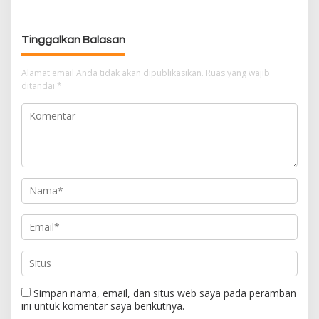
i
p
o
Tinggalkan Balasan
s
Alamat email Anda tidak akan dipublikasikan.
Ruas yang wajib
ditandai
*
Simpan nama, email, dan situs web saya pada peramban
ini untuk komentar saya berikutnya.