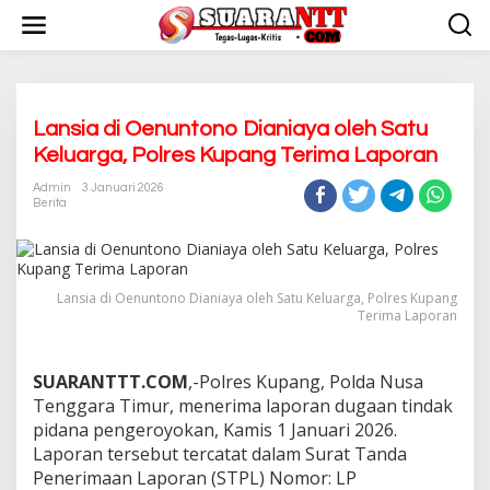
L
e
w
a
t
i
k
Lansia di Oenuntono Dianiaya oleh Satu
e
Keluarga, Polres Kupang Terima Laporan
k
o
Admin
3 Januari 2026
n
Berita
t
e
n
Lansia di Oenuntono Dianiaya oleh Satu Keluarga, Polres Kupang
Terima Laporan
SUARANTTT.COM
,-Polres Kupang, Polda Nusa
Tenggara Timur, menerima laporan dugaan tindak
pidana pengeroyokan, Kamis 1 Januari 2026.
Laporan tersebut tercatat dalam Surat Tanda
Penerimaan Laporan (STPL) Nomor: LP