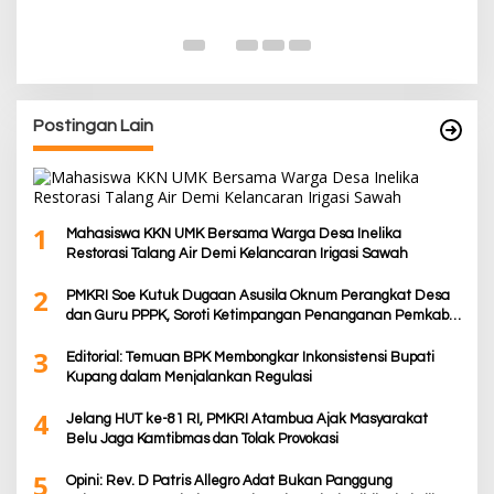
K
Di
De
Postingan Lain
1
Mahasiswa KKN UMK Bersama Warga Desa Inelika
Restorasi Talang Air Demi Kelancaran Irigasi Sawah
2
PMKRI Soe Kutuk Dugaan Asusila Oknum Perangkat Desa
dan Guru PPPK, Soroti Ketimpangan Penanganan Pemkab
TTS
3
Editorial: Temuan BPK Membongkar Inkonsistensi Bupati
Kupang dalam Menjalankan Regulasi
4
Jelang HUT ke-81 RI, PMKRI Atambua Ajak Masyarakat
Belu Jaga Kamtibmas dan Tolak Provokasi
5
Opini: Rev. D Patris Allegro Adat Bukan Panggung