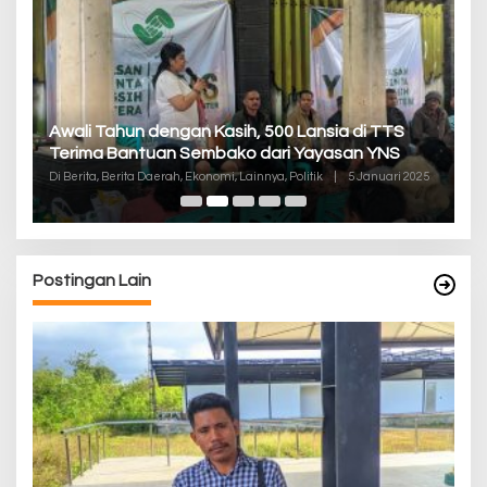
P
Awali Tahun dengan Kasih, 500 Lansia di TTS
Pa
Terima Bantuan Sembako dari Yayasan YNS
K
Di
Di Berita, Berita Daerah, Ekonomi, Lainnya, Politik
|
5 Januari 2025
De
Postingan Lain