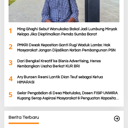
1
Ming Ghoghi Sebut Wanukaka Bakal Jadi Lumbung Minyak
Kelapa Jika Dioptimalkan Pemda Sumba Barat
2
PMKRI Desak Kepastian Ganti Rugi Waduk Lambo: Hak
Masyarakat Jangan Dijadikan Korban Pembangunan PSN
3
Dari Bengkel Kreatif ke Bisnis Advertising, Henos
Kembangkan Usaha Berkat KUR BRI
4
Ary Buraen Resmi Lantik Dian Teuf sebagai Ketua
HIMARASI
5
Gelar Pengabdian di Desa Mbotulaka, Dosen FISIP UNWIRA
Kupang Serap Aspirasi Masyarakat & Penguatan Kapasitas
Karang Taruna
Berita Terbaru