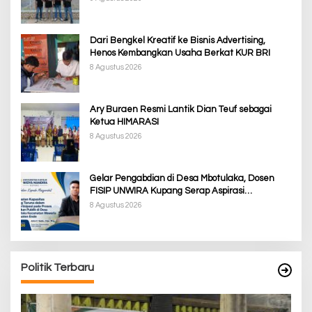
Dari Bengkel Kreatif ke Bisnis Advertising,
Henos Kembangkan Usaha Berkat KUR BRI
8 Agustus 2026
Ary Buraen Resmi Lantik Dian Teuf sebagai
Ketua HIMARASI
8 Agustus 2026
Gelar Pengabdian di Desa Mbotulaka, Dosen
FISIP UNWIRA Kupang Serap Aspirasi
Masyarakat & Penguatan Kapasitas Karang
8 Agustus 2026
Taruna
Politik Terbaru