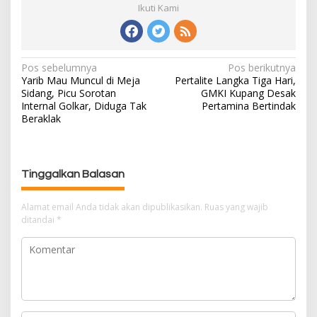
Ikuti Kami
Pos sebelumnya
Pos berikutnya
N
Yarib Mau Muncul di Meja
Pertalite Langka Tiga Hari,
a
Sidang, Picu Sorotan
GMKI Kupang Desak
v
Internal Golkar, Diduga Tak
Pertamina Bertindak
i
Beraklak
g
a
s
Tinggalkan Balasan
i
p
Alamat email Anda tidak akan dipublikasikan.
Ruas yang wajib
o
ditandai
*
s