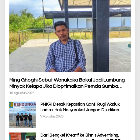
Ming Ghoghi Sebut Wanukaka Bakal Jadi Lumbung
Minyak Kelapa Jika Dioptimalkan Pemda Sumba
Barat
10 Agustus 2026
PMKRI Desak Kepastian Ganti Rugi Waduk
Lambo: Hak Masyarakat Jangan Dijadikan
Korban Pembangunan PSN
9 Agustus 2026
Dari Bengkel Kreatif ke Bisnis Advertising,