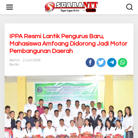
L
e
w
a
t
i
k
IPPA Resmi Lantik Pengurus Baru,
e
Mahasiswa Amfoang Didorong Jadi Motor
k
Pembangunan Daerah
o
n
Admin
2 Juni 2026
t
Berita
e
n