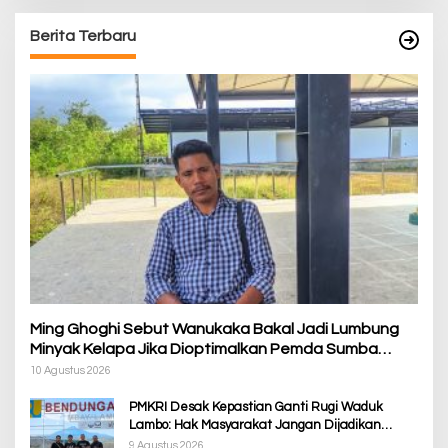
Berita Terbaru
Ming Ghoghi Sebut Wanukaka Bakal Jadi Lumbung
Minyak Kelapa Jika Dioptimalkan Pemda Sumba
Barat
10 Agustus 2026
PMKRI Desak Kepastian Ganti Rugi Waduk
Lambo: Hak Masyarakat Jangan Dijadikan
Korban Pembangunan PSN
9 Agustus 2026