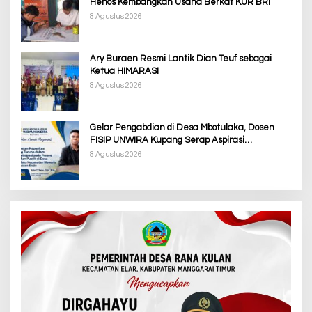
Henos Kembangkan Usaha Berkat KUR BRI
8 Agustus 2026
Ary Buraen Resmi Lantik Dian Teuf sebagai
Ketua HIMARASI
8 Agustus 2026
Gelar Pengabdian di Desa Mbotulaka, Dosen
FISIP UNWIRA Kupang Serap Aspirasi
Masyarakat & Penguatan Kapasitas Karang
8 Agustus 2026
Taruna