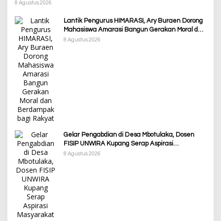
8 Agustus 2026
Lantik Pengurus HIMARASI, Ary Buraen Dorong
Mahasiswa Amarasi Bangun Gerakan Moral dan
Berdampak bagi Rakyat
8 Agustus 2026
Gelar Pengabdian di Desa Mbotulaka, Dosen
FISIP UNWIRA Kupang Serap Aspirasi
Masyarakat & Penguatan Kapasitas Karang
8 Agustus 2026
Taruna