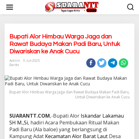
L
e
w
a
t
i
k
Bupati Alor Himbau Warga Jaga dan
e
Rawat Budaya Makan Padi Baru, Untuk
k
Diwariskan ke Anak Cucu
o
n
Admin
9 Juli 2025
t
Berita
e
n
Bupati Alor Himbau Warga Jaga dan Rawat Budaya Makan Padi Baru,
Untuk Diwariskan ke Anak Cucu
SUARANTT.COM
,-Bupati Alor
Iskandar Lakamau
SH M.,Si
, hadiri Acara Pembukaan Ritual Makan
Padi Baru (Ala baloe) yang berlangsung di
Kampung Adat
Kecamatan Alor Barat Laut
Desa