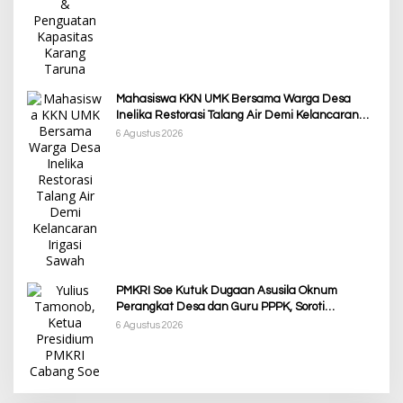
Mahasiswa KKN UMK Bersama Warga Desa
Inelika Restorasi Talang Air Demi Kelancaran
Irigasi Sawah
6 Agustus 2026
PMKRI Soe Kutuk Dugaan Asusila Oknum
Perangkat Desa dan Guru PPPK, Soroti
Ketimpangan Penanganan Pemkab TTS
6 Agustus 2026
Awali Tahun dengan Kasih, 500 Lansia di TTS