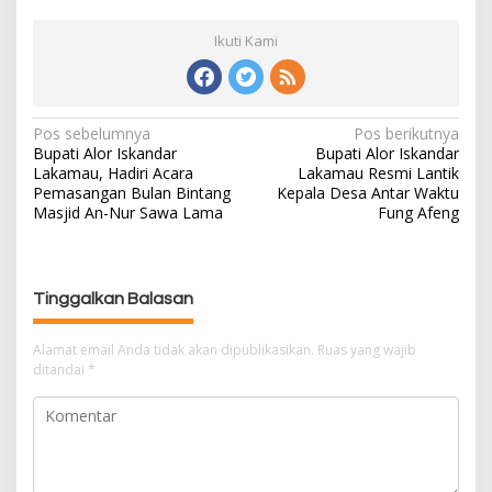
Ikuti Kami
Pos sebelumnya
Pos berikutnya
N
Bupati Alor Iskandar
Bupati Alor Iskandar
a
Lakamau, Hadiri Acara
Lakamau Resmi Lantik
v
Pemasangan Bulan Bintang
Kepala Desa Antar Waktu
i
Masjid An-Nur Sawa Lama
Fung Afeng
g
a
s
Tinggalkan Balasan
i
p
Alamat email Anda tidak akan dipublikasikan.
Ruas yang wajib
o
ditandai
*
s