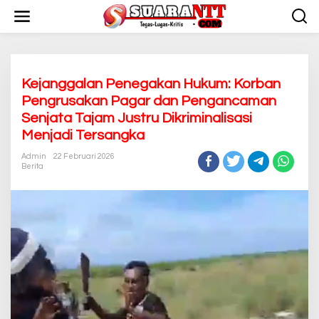
L
e
w
a
t
i
k
Kejanggalan Penegakan Hukum: Korban
e
Pengrusakan Pagar dan Pengancaman
k
Senjata Tajam Justru Dikriminalisasi
o
n
Menjadi Tersangka
t
Admin
22 Februari 2026
e
Berita
n