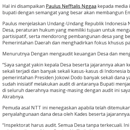
Hal ini disampaikan
Paulus Nefftalis Nggaa
kepada media i
bupati dengan semangat yang besar akan membangun End
Paulus menjelaskan Undang-Undang Republik Indonesia
Desa, peraturan hukum yang memiliki tujuan untuk menga
partisipatif, serta mendorong pembangunan desa yang 
Pemerintahan Daerah dan menghadirkan fokus khusus pa
Menurutnya Dengan mengaudit keuangan Desa dan mengo
“Saya sangat yakin kepala Desa beserta jajarannya akan 
sekali terjadi dan banyak sekali kasus-kasus di Indonesi
pemerintahan Presiden Jokowi Dodo banyak sekali dana ya
sudah inisiatif melakukan audit di antaranya Bupati men
di seluruh daerahnya masing-masing dengan audit ini say
Akrabnya.
Pemuda asal NTT ini menegaskan apabila telah ditemukan
penyalahgunaan dana desa oleh Kades beserta jajarannya
“Inspektorat harus audit. Semua Desa tanpa terkecuali. I