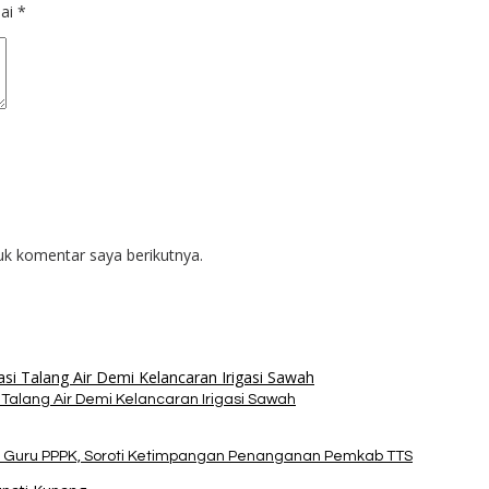
dai
*
uk komentar saya berikutnya.
alang Air Demi Kelancaran Irigasi Sawah
 Guru PPPK, Soroti Ketimpangan Penanganan Pemkab TTS