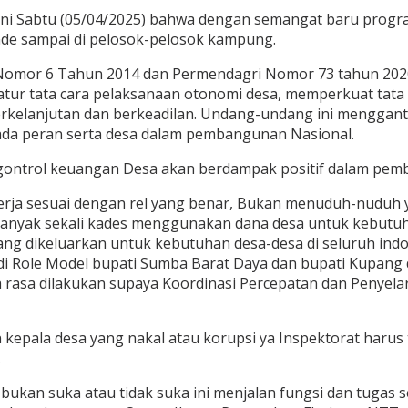
ni Sabtu (05/04/2025) bahwa dengan semangat baru progra
e sampai di pelosok-pelosok kampung.
 Nomor 6 Tahun 2014 dan Permendagri Nomor 73 tahun 20
tur tata cara pelaksanaan otonomi desa, memperkuat tata
berkelanjutan dan berkeadilan. Undang-undang ini mengg
da peran serta desa dalam pembangunan Nasional.
ntrol keuangan Desa akan berdampak positif dalam pem
kerja sesuai dengan rel yang benar, Bukan menuduh-nuduh 
a banyak sekali kades menggunakan dana desa untuk kebutuha
ng dikeluarkan untuk kebutuhan desa-desa di seluruh indon
jadi Role Model bupati Sumba Barat Daya dan bupati Kupang
a rasa dilakukan supaya Koordinasi Percepatan dan Penyel
 kepala desa yang nakal atau korupsi ya Inspektorat haru
.
ni bukan suka atau tidak suka ini menjalan fungsi dan tuga