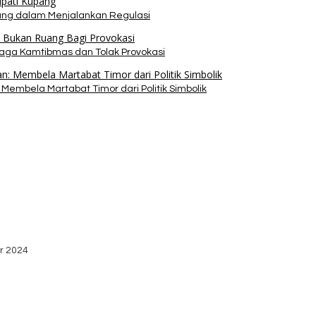
pang dalam Menjalankan Regulasi
Jaga Kamtibmas dan Tolak Provokasi
Membela Martabat Timor dari Politik Simbolik
bako dari Yayasan YNS
stribusi Logistik di Kecamatan Kuanfatu
r 2024
dan Apresiasi Kemenangan Paket Bumy