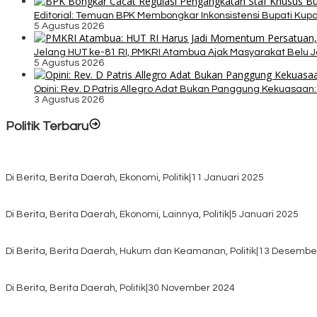
Editorial: Temuan BPK Membongkar Inkonsistensi Bupati Ku
5 Agustus 2026
Jelang HUT ke-81 RI, PMKRI Atambua Ajak Masyarakat Belu 
5 Agustus 2026
Opini: Rev. D Patris Allegro Adat Bukan Panggung Kekuasaan: 
3 Agustus 2026
Politik Terbaru
Rayakan HUT ke-52, DPD Provinsi NTT Gelar Sejumlah Kegiatan.
Di Berita, Berita Daerah, Ekonomi, Politik
|
11 Januari 2025
Awali Tahun dengan Kasih, 500 Lansia di TTS Terima Bantuan Sem
Di Berita, Berita Daerah, Ekonomi, Lainnya, Politik
|
5 Januari 2025
Pilkada TTS, Babinsa Koramil 1621-05/Panite Pastikan Keamanan Di
Di Berita, Berita Daerah, Hukum dan Keamanan, Politik
|
13 Desembe
Pasca Quick Count Pilkada TTS, Daniel Oematan Akui Kekalahan 
Di Berita, Berita Daerah, Politik
|
30 November 2024
KPU TTS Mulai Distribusi Logistik Pilkada ke 12 Kecamatan Terjauh