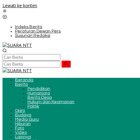
Lewati ke konten
Indeks Berita
Peraturan Dewan Pers
Susunan Redaksi
Beranda
Berita
Pendidikan
Humaniora
Berita Desa
Hukum dan Keamanan
Politik
Opini
Budaya
Media Guru
Hiburan
Foto
Video
Lainnya